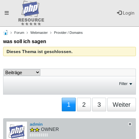
Toggle
Login
Forum
Webmaster
Provider / Domains
navigation
was soll ich sagen
Dieses Thema ist geschlossen.
Filter
1
2
3
Weiter
admin
OWNER