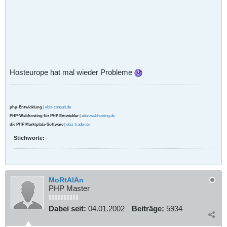
Hosteurope hat mal wieder Probleme
php-Entwicklung
|
ebiz-consult.de
PHP-Webhosting für PHP Entwickler
|
ebiz-webhosting.de
die PHP Marktplatz-Software
|
ebiz-trader.de
Stichworte:
-
MoRtAlAn
PHP Master
Dabei seit:
04.01.2002
Beiträge:
5934