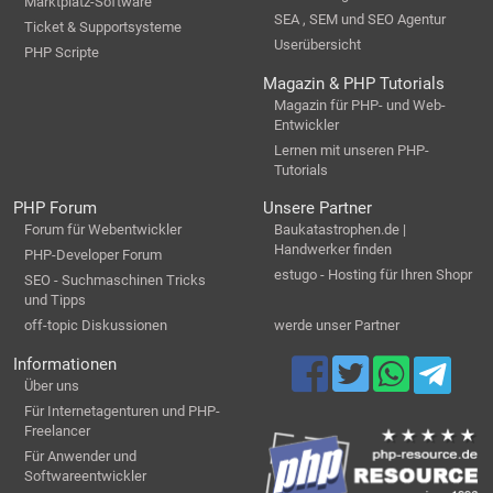
Marktplatz-Software
SEA , SEM und SEO Agentur
Ticket & Supportsysteme
Userübersicht
PHP Scripte
Magazin & PHP Tutorials
Magazin für PHP- und Web-
Entwickler
Lernen mit unseren PHP-
Tutorials
PHP Forum
Unsere Partner
Forum für Webentwickler
Baukatastrophen.de |
Handwerker finden
PHP-Developer Forum
estugo - Hosting für Ihren Shopr
SEO - Suchmaschinen Tricks
und Tipps
off-topic Diskussionen
werde unser Partner
Informationen
Über uns
Für Internetagenturen und PHP-
Freelancer
Für Anwender und
Softwareentwickler