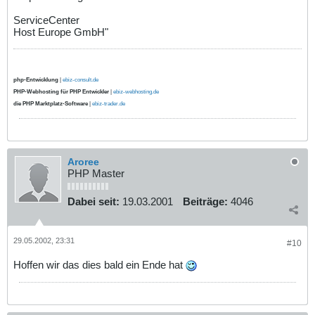
ServiceCenter
Host Europe GmbH"
php-Entwicklung
|
ebiz-consult.de
PHP-Webhosting für PHP Entwickler
|
ebiz-webhosting.de
die PHP Marktplatz-Software
|
ebiz-trader.de
Aroree
PHP Master
Dabei seit:
19.03.2001
Beiträge:
4046
29.05.2002, 23:31
#10
Hoffen wir das dies bald ein Ende hat