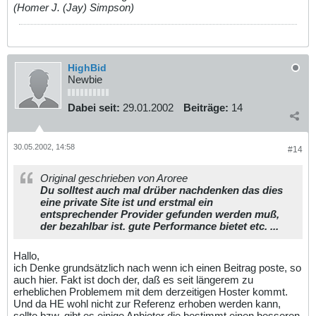
(Homer J. (Jay) Simpson)
HighBid
Newbie
Dabei seit:
29.01.2002
Beiträge:
14
30.05.2002, 14:58
#14
Original geschrieben von Aroree
Du solltest auch mal drüber nachdenken das dies
eine private Site ist und erstmal ein
entsprechender Provider gefunden werden muß,
der bezahlbar ist. gute Performance bietet etc. ...
Hallo,
ich Denke grundsätzlich nach wenn ich einen Beitrag poste, so
auch hier. Fakt ist doch der, daß es seit längerem zu
erheblichen Problemem mit dem derzeitigen Hoster kommt.
Und da HE wohl nicht zur Referenz erhoben werden kann,
sollte bzw. gibt es einige Anbieter die bestimmt einen besseren