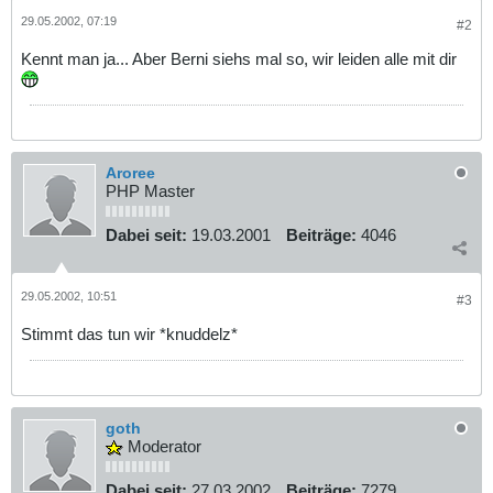
29.05.2002, 07:19
#2
Kennt man ja... Aber Berni siehs mal so, wir leiden alle mit dir
Aroree
PHP Master
Dabei seit:
19.03.2001
Beiträge:
4046
29.05.2002, 10:51
#3
Stimmt das tun wir *knuddelz*
goth
Moderator
Dabei seit:
27.03.2002
Beiträge:
7279