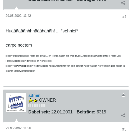
29.05.2002, 11:42
#4
Huäääääähhhhääähähäh! ... *schnief*
carpe noctem
[color=blue]Bitte keine Fragen per EMail ... im Forum haben alle was davon ... und ich beantworte EMail-Fragen von
Foren-Mitgliedern in der Regel eh nicht![/color]
[color=red]
Hinweis:
Ich bin weder Mitglied noch Angestellter von ebiz-consult! Alles was ich hier von mir gebe tue ich in
eigener Verantwortung![/color]
admin
OWNER
Dabei seit:
22.01.2001
Beiträge:
6315
29.05.2002, 11:56
#5