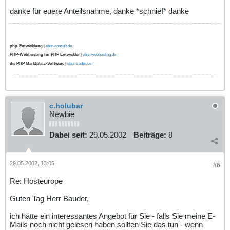
danke für euere Anteilsnahme, danke *schnief* danke
php-Entwicklung
|
ebiz-consult.de
PHP-Webhosting für PHP Entwickler
|
ebiz-webhosting.de
die PHP Marktplatz-Software
|
ebiz-trader.de
c.holubar
Newbie
Dabei seit:
29.05.2002
Beiträge:
8
29.05.2002, 13:05
#6
Re: Hosteurope
Guten Tag Herr Bauder,
ich hätte ein interessantes Angebot für Sie - falls Sie meine E-
Mails noch nicht gelesen haben sollten Sie das tun - wenn