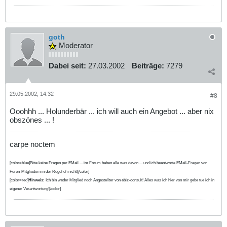
goth
Moderator
Dabei seit:
27.03.2002
Beiträge:
7279
29.05.2002, 14:32
#8
Ooohhh ... Holunderbär ... ich will auch ein Angebot ... aber nix
obszönes ... !
carpe noctem
[color=blue]Bitte keine Fragen per EMail ... im Forum haben alle was davon ... und ich beantworte EMail-Fragen von
Foren-Mitgliedern in der Regel eh nicht![/color]
[color=red]
Hinweis:
Ich bin weder Mitglied noch Angestellter von ebiz-consult! Alles was ich hier von mir gebe tue ich in
eigener Verantwortung![/color]