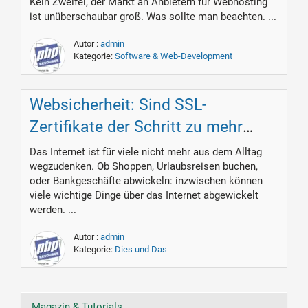
Kein Zweifel, der Markt an Anbietern für Webhosting
ist unüberschaubar groß. Was sollte man beachten. ...
Autor :
admin
Kategorie:
Software & Web-Development
Websicherheit: Sind SSL-
Zertifikate der Schritt zu mehr
Sicherheit?
Das Internet ist für viele nicht mehr aus dem Alltag
wegzudenken. Ob Shoppen, Urlaubsreisen buchen,
oder Bankgeschäfte abwickeln: inzwischen können
viele wichtige Dinge über das Internet abgewickelt
werden. ...
Autor :
admin
Kategorie:
Dies und Das
Magazin & Tutorials