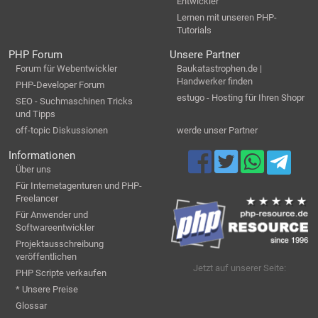
Entwickler
Lernen mit unseren PHP-
Tutorials
PHP Forum
Unsere Partner
Forum für Webentwickler
Baukatastrophen.de |
Handwerker finden
PHP-Developer Forum
estugo - Hosting für Ihren Shopr
SEO - Suchmaschinen Tricks
und Tipps
off-topic Diskussionen
werde unser Partner
Informationen
Über uns
Für Internetagenturen und PHP-
Freelancer
Für Anwender und
Softwareentwickler
Projektausschreibung
veröffentlichen
Jetzt auf unserer Seite:
PHP Scripte verkaufen
* Unsere Preise
Glossar