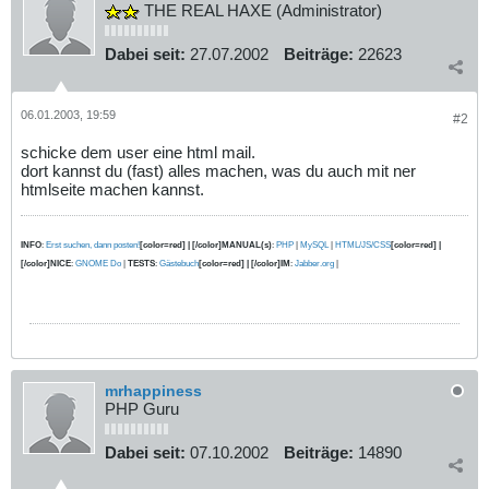
THE REAL HAXE (Administrator)
Dabei seit:
27.07.2002
Beiträge:
22623
06.01.2003, 19:59
#2
schicke dem user eine html mail.
dort kannst du (fast) alles machen, was du auch mit ner
htmlseite machen kannst.
INFO
:
Erst suchen, dann posten!
[color=red] | [/color]MANUAL(s)
:
PHP
|
MySQL
|
HTML/JS/CSS
[color=red] |
[/color]NICE
:
GNOME Do
|
TESTS
:
Gästebuch
[color=red] | [/color]IM
:
Jabber.org
|
mrhappiness
PHP Guru
Dabei seit:
07.10.2002
Beiträge:
14890