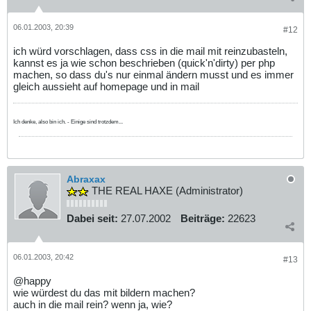
06.01.2003, 20:39
#12
ich würd vorschlagen, dass css in die mail mit reinzubasteln,
kannst es ja wie schon beschrieben (quick'n'dirty) per php
machen, so dass du's nur einmal ändern musst und es immer
gleich aussieht auf homepage und in mail
Ich denke, also bin ich. - Einige sind trotzdem...
Abraxax
THE REAL HAXE (Administrator)
Dabei seit:
27.07.2002
Beiträge:
22623
06.01.2003, 20:42
#13
@happy
wie würdest du das mit bildern machen?
auch in die mail rein? wenn ja, wie?