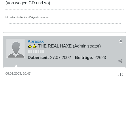
(von wegen CD und so)
Ich denke, also bin ich. - Einige sind trotzdem...
Abraxax
THE REAL HAXE (Administrator)
Dabei seit:
27.07.2002
Beiträge:
22623
06.01.2003, 20:47
#15