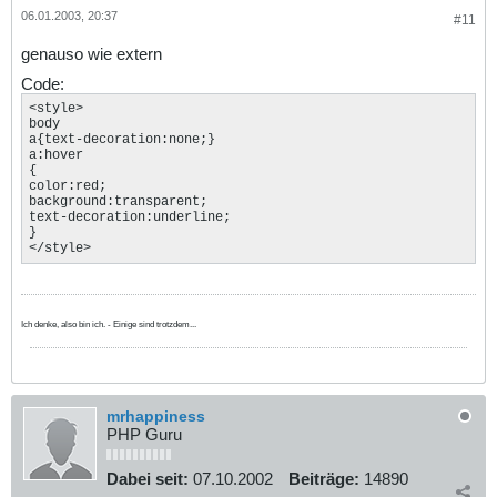
06.01.2003, 20:37
#11
genauso wie extern
Code:
<style>

body

a{text-decoration:none;}

a:hover

{

color:red;

background:transparent;

text-decoration:underline;

}

</style>
Ich denke, also bin ich. - Einige sind trotzdem...
mrhappiness
PHP Guru
Dabei seit:
07.10.2002
Beiträge:
14890