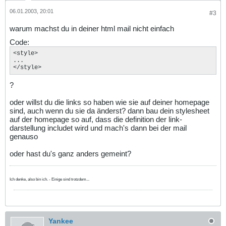
06.01.2003, 20:01
#3
warum machst du in deiner html mail nicht einfach
Code:
<style>

...

</style>
?
oder willst du die links so haben wie sie auf deiner homepage
sind, auch wenn du sie da änderst? dann bau dein stylesheet
auf der homepage so auf, dass die definition der link-
darstellung includet wird und mach's dann bei der mail
genauso
oder hast du's ganz anders gemeint?
Ich denke, also bin ich. - Einige sind trotzdem...
Yankee