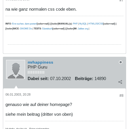
#7
na wie ganz normalen css code eben.
INFO
:
Erst suchen, dann posten!
[color=red] | [/color]MANUAL(s)
:
PHP
|
MySQL
|
HTML/JS/CSS
[color=red] |
[/color]NICE
:
GNOME Do
|
TESTS
:
Gästebuch
[color=red] | [/color]IM
:
Jabber.org
|
mrhappiness
PHP Guru
Dabei seit:
07.10.2002
Beiträge:
14890
06.01.2003, 20:28
#8
genauso wie auf deiner homepage?
siehe mein beitrag (dritter von oben)
Ich denke, also bin ich. - Einige sind trotzdem...