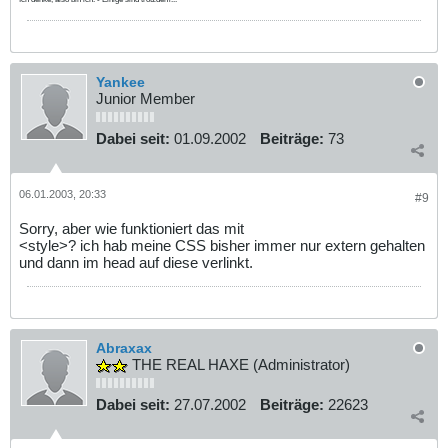
Yankee
Junior Member
Dabei seit:
01.09.2002
Beiträge:
73
06.01.2003, 20:33
#9
Sorry, aber wie funktioniert das mit
<style>? ich hab meine CSS bisher immer nur extern gehalten
und dann im head auf diese verlinkt.
Abraxax
THE REAL HAXE (Administrator)
Dabei seit:
27.07.2002
Beiträge:
22623