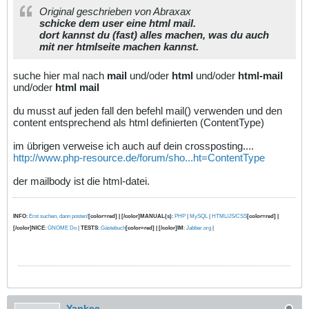
Original geschrieben von Abraxax
schicke dem user eine html mail.
dort kannst du (fast) alles machen, was du auch
mit ner htmlseite machen kannst.
suche hier mal nach
mail
und/oder
html
und/oder
html-mail
und/oder
html mail
du musst auf jeden fall den befehl mail() verwenden und den
content entsprechend als html definierten (ContentType)
im übrigen verweise ich auch auf dein crossposting....
http://www.php-resource.de/forum/sho...ht=ContentType
der mailbody ist die html-datei.
INFO
:
Erst suchen, dann posten!
[color=red] | [/color]MANUAL(s)
:
PHP
|
MySQL
|
HTML/JS/CSS
[color=red] |
[/color]NICE
:
GNOME Do
|
TESTS
:
Gästebuch
[color=red] | [/color]IM
:
Jabber.org
|
Yankee