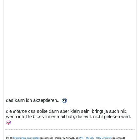
das kann ich akzeptieren...
die
interne
css sollte dann aber klein sein. bringt ja auch nix,
wenn ich 15kb css inner mail hab, die evtl. nicht gelesen wird.
INFO
:
Erst suchen, dann posten!
[color=red] | [/color]MANUAL(s)
:
PHP
|
MySQL
|
HTML/JS/CSS
[color=red] |