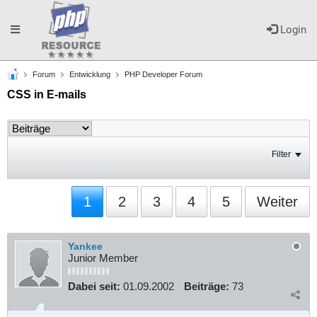
Toggle
Login
Forum
Entwicklung
PHP Developer Forum
navigation
CSS in E-mails
Filter
1
2
3
4
5
Weiter
Yankee
Junior Member
Dabei seit:
01.09.2002
Beiträge:
73