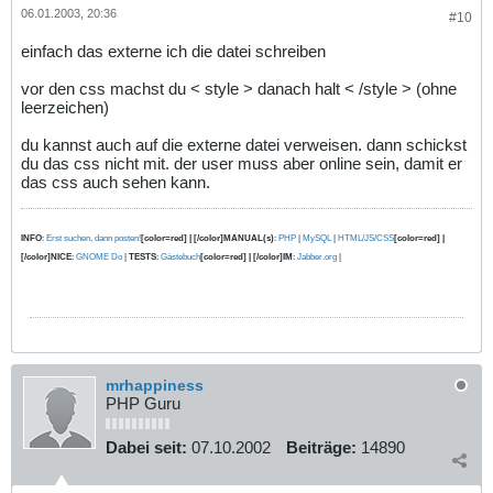
06.01.2003, 20:36
#10
einfach das externe ich die datei schreiben
vor den css machst du < style > danach halt < /style > (ohne
leerzeichen)
du kannst auch auf die externe datei verweisen. dann schickst
du das css nicht mit. der user muss aber online sein, damit er
das css auch sehen kann.
INFO
:
Erst suchen, dann posten!
[color=red] | [/color]MANUAL(s)
:
PHP
|
MySQL
|
HTML/JS/CSS
[color=red] |
[/color]NICE
:
GNOME Do
|
TESTS
:
Gästebuch
[color=red] | [/color]IM
:
Jabber.org
|
mrhappiness
PHP Guru
Dabei seit:
07.10.2002
Beiträge:
14890