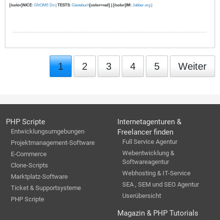
[/color]NICE
:
GNOME Do
|
TESTS
:
Gästebuch
[color=red] | [/color]IM
:
Jabber.org
|
1
2
3
4
5
Weiter
PHP Scripte
Internetagenturen &
Entwicklungsumgebungen
Freelancer finden
Full Service Agentur
Projektmanagement-Software
Webentwicklung &
E-Commerce
Softwareagentur
Clone-Scripts
Webhosting & IT-Service
Marktplatz-Software
SEA , SEM und SEO Agentur
Ticket & Supportsysteme
Userübersicht
PHP Scripte
Magazin & PHP Tutorials