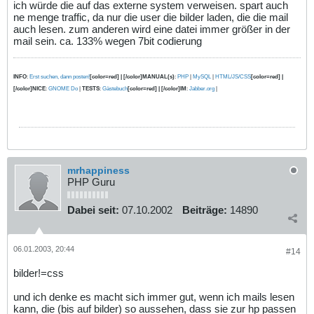
ich würde die auf das externe system verweisen. spart auch
ne menge traffic, da nur die user die bilder laden, die die mail
auch lesen. zum anderen wird eine datei immer größer in der
mail sein. ca. 133% wegen 7bit codierung
INFO
:
Erst suchen, dann posten!
[color=red] | [/color]MANUAL(s)
:
PHP
|
MySQL
|
HTML/JS/CSS
[color=red] |
[/color]NICE
:
GNOME Do
|
TESTS
:
Gästebuch
[color=red] | [/color]IM
:
Jabber.org
|
mrhappiness
PHP Guru
Dabei seit:
07.10.2002
Beiträge:
14890
06.01.2003, 20:44
#14
bilder!=css
und ich denke es macht sich immer gut, wenn ich mails lesen
kann, die (bis auf bilder) so aussehen, dass sie zur hp passen