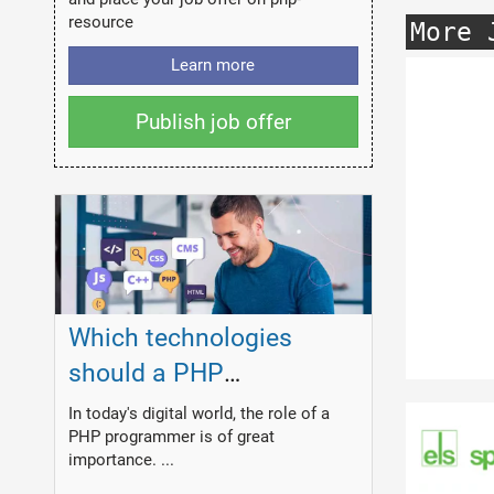
resource
More 
Learn more
Publish job offer
Which technologies
should a PHP
programmer master?
In today's digital world, the role of a
PHP programmer is of great
importance. ...