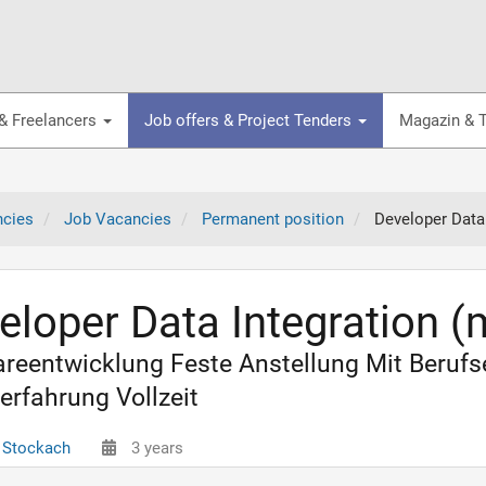
& Freelancers
Job offers & Project Tenders
Magazin & T
ncies
Job Vacancies
Permanent position
Developer Data
eloper Data Integration 
reentwicklung Feste Anstellung Mit Beruf
erfahrung Vollzeit
 Stockach
3 years