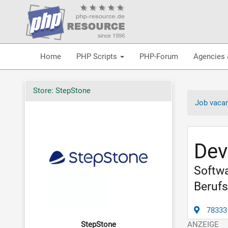
Home
PHP Scripts
PHP-Forum
Agencies 
Store: StepStone
Job vaca
Dev
Softwa
Berufs
78333
StepStone