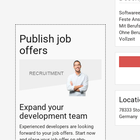
Softwaree
Feste Ans
Mit Beruf
Ohne Beru
Publish job
Vollzeit
offers
Locat
Expand your
78333
St
development team
Germany
Experienced developers are looking
forward to your job offers. Start now
and place your job offer on php-