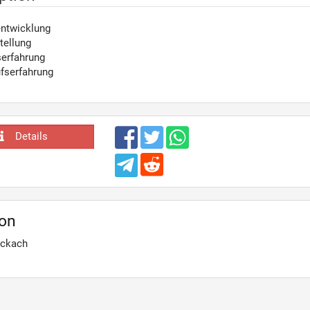
ntwicklung
tellung
serfahrung
fserfahrung
Details
ion
ockach