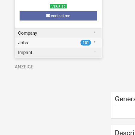
contact me
Company
Jobs
131
Imprint
Genera
Descri