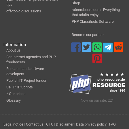
Shop
tips
roteerdbeere.com | Everything
off-topic discussions
that adults enjoy.
PHP Classifieds Software
Become our partner
Information
About us
For Internet agencies and PHP
freelancers
For users and software
developers
Publish IT-Project tender
Sell PHP Scripts
* Our prices
Glossary
Now on our site: 221
Legal notice
|
Contact us
|
GTC
|
Disclaimer
|
Data privacy policy
|
FAQ