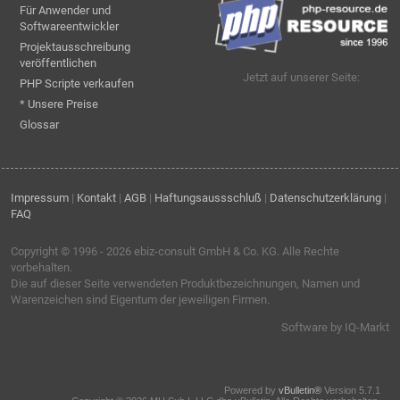
Für Anwender und
Softwareentwickler
Projektausschreibung
veröffentlichen
Jetzt auf unserer Seite:
PHP Scripte verkaufen
* Unsere Preise
Glossar
Impressum
|
Kontakt
|
AGB
|
Haftungsaussschluß
|
Datenschutzerklärung
|
FAQ
Copyright © 1996 - 2026
ebiz-consult GmbH & Co. KG
. Alle Rechte
vorbehalten.
Die auf dieser Seite verwendeten Produktbezeichnungen, Namen und
Warenzeichen sind Eigentum der jeweiligen Firmen.
Software by IQ-Markt
Powered by
vBulletin®
Version 5.7.1