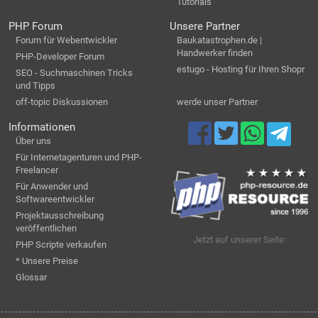
Tutorials
PHP Forum
Unsere Partner
Forum für Webentwickler
Baukatastrophen.de |
Handwerker finden
PHP-Developer Forum
estugo - Hosting für Ihren Shopr
SEO - Suchmaschinen Tricks
und Tipps
off-topic Diskussionen
werde unser Partner
Informationen
Über uns
Für Internetagenturen und PHP-
Freelancer
Für Anwender und
Softwareentwickler
Projektausschreibung
veröffentlichen
Jetzt auf unserer Seite:
PHP Scripte verkaufen
* Unsere Preise
Glossar