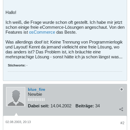
Hallo!
Ich weiß, die Frage wurde schon oft gestellt. Ich habe mir jetzt
schon einige freie eCommerce-Lösungen angeschaut. Von den
Features ist
osCommerce
das Beste.
Was allerdings doof ist: Keine Trennung von Programmierlogik
und Layout! Kennt da jemand vielleicht eine freie Lösung, wo
das anders ist? Das Problem ist, ich bräuchte eine
mehrsprachige Lösung - sonst hätte ich ja schon längst was...
Stichworte:
-
blue_fire
Newbie
Dabei seit:
14.04.2002
Beiträge:
34
02.08.2003, 20:13
#2