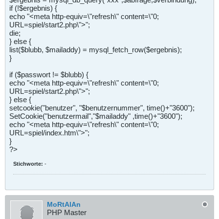
if (!$ergebnis) {
echo "<meta http-equiv=\"refresh\" content=\"0;
URL=spiel/start2.php\">";
die;
} else {
list($blubb, $mailaddy) = mysql_fetch_row($ergebnis);
}
if ($passwort != $blubb) {
echo "<meta http-equiv=\"refresh\" content=\"0;
URL=spiel/start2.php\">";
} else {
setcookie("benutzer", "$benutzernummer", time()+"3600");
SetCookie("benutzermail","$mailaddy" ,time()+"3600");
echo "<meta http-equiv=\"refresh\" content=\"0;
URL=spiel/index.htm\">";
}
?>
Stichworte:
-
MoRtAlAn
PHP Master