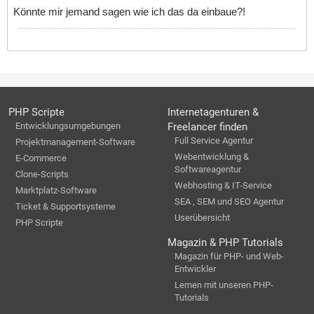
Könnte mir jemand sagen wie ich das da einbaue?!
PHP Scripte
Internetagenturen &
Entwicklungsumgebungen
Freelancer finden
Full Service Agentur
Projektmanagement-Software
Webentwicklung &
E-Commerce
Softwareagentur
Clone-Scripts
Webhosting & IT-Service
Marktplatz-Software
SEA , SEM und SEO Agentur
Ticket & Supportsysteme
Userübersicht
PHP Scripte
Magazin & PHP Tutorials
Magazin für PHP- und Web-
Entwickler
Lernen mit unseren PHP-
Tutorials