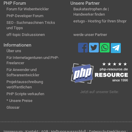
PHP Forum
Unsere Partner
Forum für Webentwickler
Baukatastrophen.de |
Handwerker finden
PHP-Developer Forum
estugo - Hosting für Ihren Shopr
SEO - Suchmaschinen Tricks
und Tipps
off-topic Diskussionen
werde unser Partner
Informationen
Über uns
Für Internetagenturen und PHP-
Freelancer
Für Anwender und
Softwareentwickler
Projektausschreibung
veröffentlichen
Jetzt auf unserer Seite:
PHP Scripte verkaufen
* Unsere Preise
Glossar
Impressum
|
Kontakt
|
AGB
|
Haftungsaussschluß
|
Datenschutzerklärung
|