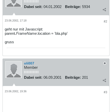
Dabei seit:
04.01.2002
Beiträge:
5934
23.06.2002, 17:18
#2
geht nur mit Javascript
:
parent.
FrameName
.location = 'bla.php'
gruss
oli007
Member
Dabei seit:
06.09.2001
Beiträge:
201
23.06.2002, 19:36
#3