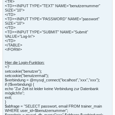
<TR>
<TD><INPUT TYPE="TEXT" NAME="benutzernummer"
SIZE="10">
</TD>
<TD><INPUT TYPE="PASSWORD" NAME="passwort"
SIZE="10">
</TD>
<TD><INPUT TYPE="SUBMIT" NAME="Submit"
VALUE="Log-In">
</TD>
</TABLE>
</FORM>
Hier die Login-Funktion:
<?
setcookie("benutzer");
setcookie("benutzermail");
$verbindung = @mysql_connect("localhost","xxx","xxx");
if (!$verbindung) {
echo "Zur Zeit ist leider keine Verbindung zur Datenbank
möglich!\n";
exit;
}
$abfrage = "SELECT passwort, email FROM trainer_main
WHERE user_id=$benutzernummer";
$ergebnis = mysql_db_query("xxx",$abfrage,$verbindung);