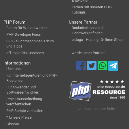
Entwickler
Lernen mit unseren PHP-
Tutorials
PHP Forum
Unsere Partner
Forum für Webentwickler
Baukatastrophen.de |
Handwerker finden
PHP-Developer Forum
estugo - Hosting für Ihren Shopr
SEO - Suchmaschinen Tricks
und Tipps
off-topic Diskussionen
werde unser Partner
Informationen
Über uns
Für Internetagenturen und PHP-
Freelancer
Für Anwender und
Softwareentwickler
Projektausschreibung
veröffentlichen
Jetzt auf unserer Seite:
PHP Scripte verkaufen
* Unsere Preise
Glossar