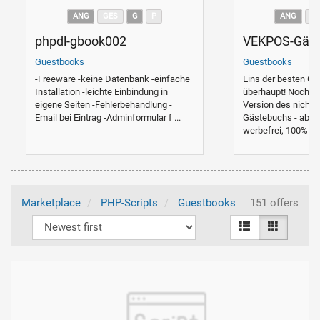
ANG
GES
G
P
ANG
G
phpdl-gbook002
VEKPOS-Gäst
Guestbooks
Guestbooks
-Freeware -keine Datenbank -einfache
Eins der besten G
Installation -leichte Einbindung in
überhaupt! Nochma
eigene Seiten -Fehlerbehandlung -
Version des nicht-
Email bei Eintrag -Adminformular f ...
Gästebuchs - absol
werbefrei, 100% e ..
Marketplace
PHP-Scripts
Guestbooks
151 offers