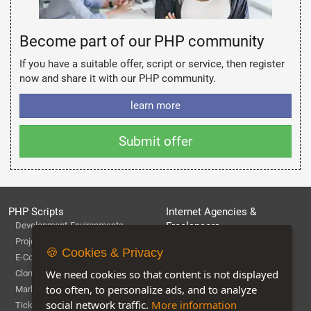
Become part of our PHP community
If you have a suitable offer, script or service, then register
now and share it with our PHP community.
learn more
Submit offer
PHP Scripts
Internet Agencies &
Development-Environments
Freelancers
Full Service Agentur
Projektmanagement-Software
🍪 Cookies & Privacy
Web development & Software
E-Commerce
agency
We need cookies so that content is not displayed
Clone-Scripts
Webhosting & IT-Services
too often, to personalize ads, and to analyze
Marketplace-Software
SEA , SEM and SEO Agency
social network traffic.
More information
Ticket & Supportsysteme