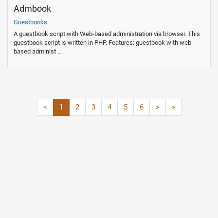
Admbook
Guestbooks
A guestbook script with Web-based administration via browser. This
guestbook script is written in PHP. Features: guestbook with web-
based administ ...
<
1
2
3
4
5
6
>
»