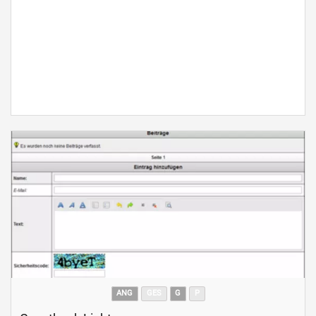
ANG
GES
G
P