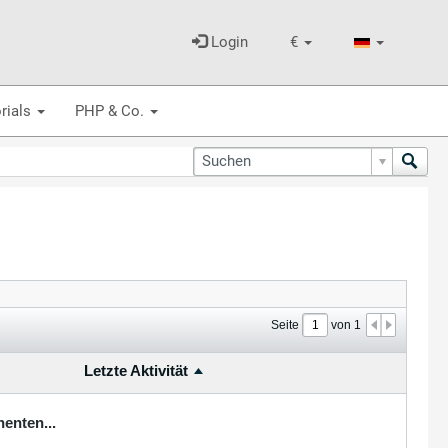
Login
€
rials
PHP & Co.
Seite
von
1
Letzte Aktivität
enten...