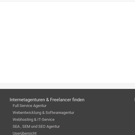
Internetagenturen & Freelancer finden
Full Service Agentur
Webentwicklung & Softwareagentur
Webhosting & IT-Service
SEA , SEM und SEO Agentur
Userübersicht