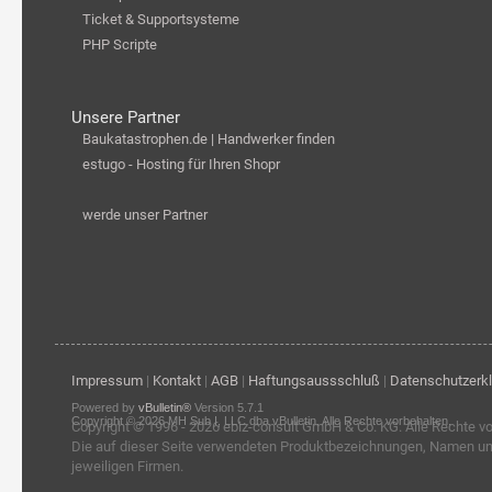
Ticket & Supportsysteme
PHP Scripte
Unsere Partner
Baukatastrophen.de | Handwerker finden
estugo - Hosting für Ihren Shopr
werde unser Partner
Impressum
|
Kontakt
|
AGB
|
Haftungsaussschluß
|
Datenschutzerk
Powered by
vBulletin®
Version 5.7.1
Copyright © 2026 MH Sub I, LLC dba vBulletin. Alle Rechte vorbehalten.
Copyright © 1996 - 2026
ebiz-consult GmbH & Co. KG
. Alle Rechte v
Die auf dieser Seite verwendeten Produktbezeichnungen, Namen u
jeweiligen Firmen.