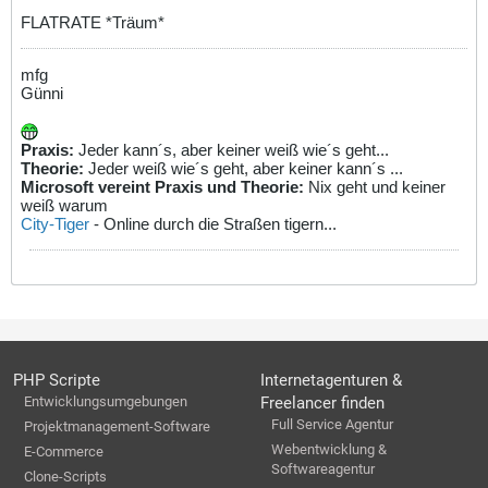
FLATRATE *Träum*
mfg
Günni
Praxis:
Jeder kann´s, aber keiner weiß wie´s geht...
Theorie:
Jeder weiß wie´s geht, aber keiner kann´s ...
Microsoft vereint Praxis und Theorie:
Nix geht und keiner
weiß warum
City-Tiger
- Online durch die Straßen tigern...
PHP Scripte
Internetagenturen &
Entwicklungsumgebungen
Freelancer finden
Full Service Agentur
Projektmanagement-Software
Webentwicklung &
E-Commerce
Softwareagentur
Clone-Scripts