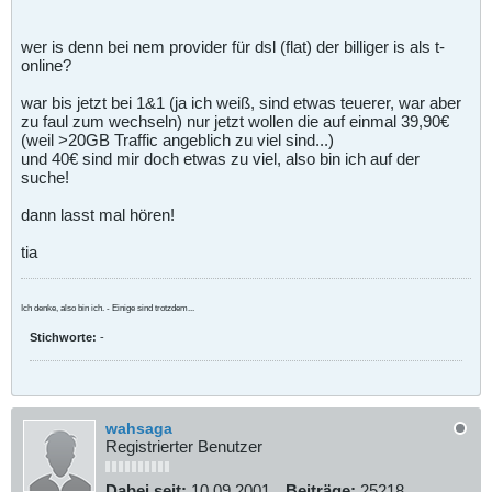
wer is denn bei nem provider für dsl (flat) der billiger is als t-
online?
war bis jetzt bei 1&1 (ja ich weiß, sind etwas teuerer, war aber
zu faul zum wechseln) nur jetzt wollen die auf einmal 39,90€
(weil >20GB Traffic angeblich zu viel sind...)
und 40€ sind mir doch etwas zu viel, also bin ich auf der
suche!
dann lasst mal hören!
tia
Ich denke, also bin ich. - Einige sind trotzdem...
Stichworte:
-
wahsaga
Registrierter Benutzer
Dabei seit:
10.09.2001
Beiträge:
25218