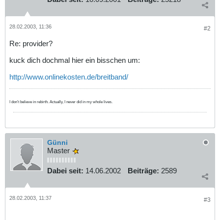
28.02.2003, 11:36
#2
Re: provider?
kuck dich dochmal hier ein bisschen um:
http://www.onlinekosten.de/breitband/
I don't believe in rebirth. Actually, I never did in my whole lives.
Günni
Master
Dabei seit:
14.06.2002
Beiträge:
2589
28.02.2003, 11:37
#3