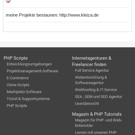
meine Projekte bestaunen: http://www.kleiza.de
PHP Scripte
Internetagenturen &
Entwicklungsumgebungen
Freelancer finden
Full Service Agentur
Projektmanagement-Software
Webentwicklung &
E-Commerce
Softwareagentur
Clone-Scripts
Webhosting & IT-Service
Marktplatz-Software
SEA , SEM und SEO Agentur
Ticket & Supportsysteme
Userübersicht
PHP Scripte
Magazin & PHP Tutorials
Magazin für PHP- und Web-
Entwickler
Lernen mit unseren PHP-