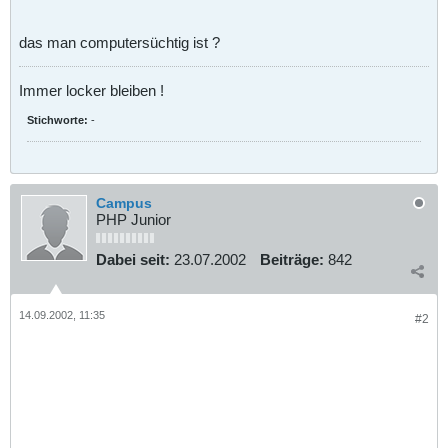
das man computersüchtig ist ?
Immer locker bleiben !
Stichworte:
-
Campus
PHP Junior
Dabei seit:
23.07.2002
Beiträge:
842
14.09.2002, 11:35
#2