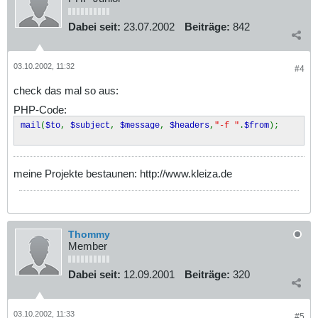
Dabei seit:
23.07.2002
Beiträge:
842
03.10.2002, 11:32
#4
check das mal so aus:
PHP-Code:
mail
(
$to
,
$subject
,
$message
,
$headers
,
"-f "
.
$from
);
meine Projekte bestaunen: http://www.kleiza.de
Thommy
Member
Dabei seit:
12.09.2001
Beiträge:
320
03.10.2002, 11:33
#5