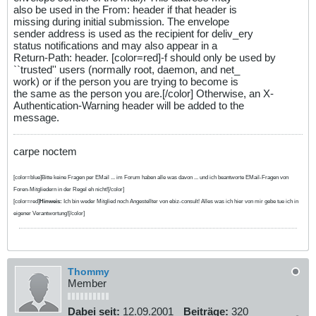
also be used in the From: header if that header is
missing during initial submission. The envelope
sender address is used as the recipient for deliv_ery
status notifications and may also appear in a
Return-Path: header. [color=red]-f should only be used by
``trusted'' users (normally root, daemon, and net_
work) or if the person you are trying to become is
the same as the person you are.[/color] Otherwise, an X-
Authentication-Warning header will be added to the
message.
carpe noctem
[color=blue]Bitte keine Fragen per EMail ... im Forum haben alle was davon ... und ich beantworte EMail-Fragen von
Foren-Mitgliedern in der Regel eh nicht![/color]
[color=red]
Hinweis:
Ich bin weder Mitglied noch Angestellter von ebiz-consult! Alles was ich hier von mir gebe tue ich in
eigener Verantwortung![/color]
Thommy
Member
Dabei seit:
12.09.2001
Beiträge:
320