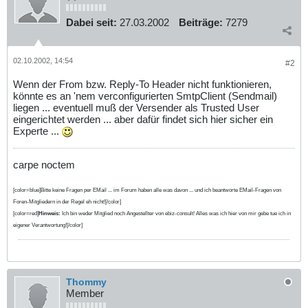
Dabei seit:
27.03.2002
Beiträge:
7279
02.10.2002, 14:54
#2
Wenn der From bzw. Reply-To Header nicht funktionieren,
könnte es an 'nem verconfigurierten SmtpClient (Sendmail)
liegen ... eventuell muß der Versender als Trusted User
eingerichtet werden ... aber dafür findet sich hier sicher ein
Experte ...
carpe noctem
[color=blue]Bitte keine Fragen per EMail ... im Forum haben alle was davon ... und ich beantworte EMail-Fragen von
Foren-Mitgliedern in der Regel eh nicht![/color]
[color=red]
Hinweis:
Ich bin weder Mitglied noch Angestellter von ebiz-consult! Alles was ich hier von mir gebe tue ich in
eigener Verantwortung![/color]
Thommy
Member