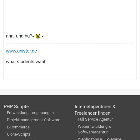
aha, und nu?
www.unister.de
what students want!
PHP Scripte
Internetagenturen &
Entwicklungsumgebungen
Freelancer finden
Full Service Agentur
Projektmanagement-Software
Webentwicklung &
E-Commerce
Softwareagentur
Clone-Scripts
Webhosting & IT-Service