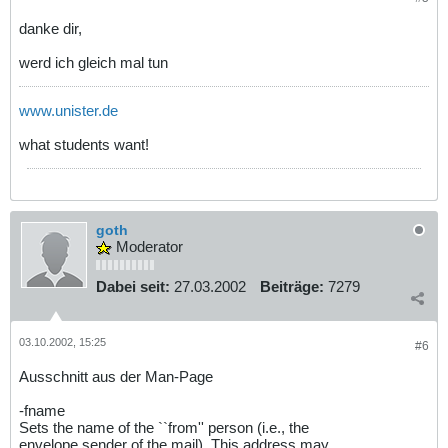
danke dir,
werd ich gleich mal tun
www.unister.de
what students want!
goth
Moderator
Dabei seit:
27.03.2002
Beiträge:
7279
03.10.2002, 15:25
#6
Ausschnitt aus der Man-Page
-fname
Sets the name of the ``from'' person (i.e., the
envelope sender of the mail). This address may