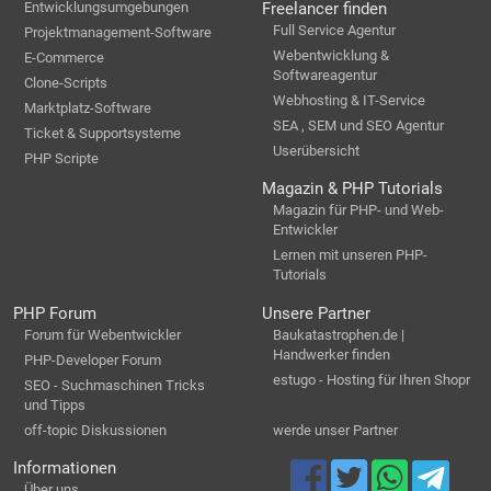
Entwicklungsumgebungen
Freelancer finden
Full Service Agentur
Projektmanagement-Software
Webentwicklung &
E-Commerce
Softwareagentur
Clone-Scripts
Webhosting & IT-Service
Marktplatz-Software
SEA , SEM und SEO Agentur
Ticket & Supportsysteme
Userübersicht
PHP Scripte
Magazin & PHP Tutorials
Magazin für PHP- und Web-
Entwickler
Lernen mit unseren PHP-
Tutorials
PHP Forum
Unsere Partner
Forum für Webentwickler
Baukatastrophen.de |
Handwerker finden
PHP-Developer Forum
estugo - Hosting für Ihren Shopr
SEO - Suchmaschinen Tricks
und Tipps
off-topic Diskussionen
werde unser Partner
Informationen
Über uns