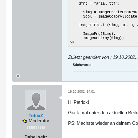
$fnt = "arial.ttf";
$img = ImageCreateFromPNG (
$col = ImageColorAllocate (
ImageTTFText ($img, 10, 0, 4,
ImagePng($img);
ImageDestroy($img);
?>
Zuletzt geändert von
;
19.10.2002, 
Stichworte:
-
19.10.2002, 14:01
Hi Patrick!
Guck mal unter den aktuellen Beit
TobiaZ
Moderator
PS: Machste wieder an deinem Co
Dabei seit: