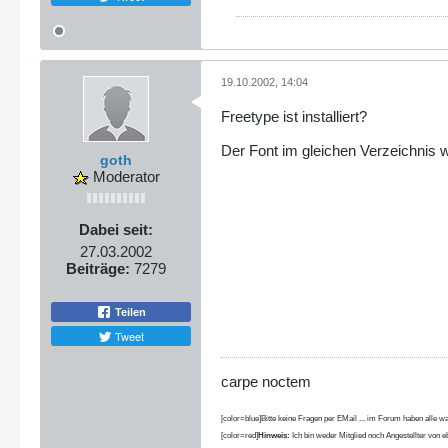
19.10.2002, 14:04
Freetype ist installiert?
Der Font im gleichen Verzeichnis w
goth
Moderator
Dabei seit:
27.03.2002
Beiträge:
7279
Teilen
Tweet
carpe noctem
[color=blue]Bitte keine Fragen per EMail ... im Forum haben alle wa
[color=red]
Hinweis:
Ich bin weder Mitglied noch Angestellter von eb