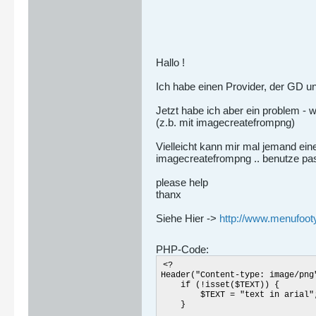
Hallo !
Ich habe einen Provider, der GD unt
Jetzt habe ich aber ein problem - w
(z.b. mit imagecreatefrompng)
Vielleicht kann mir mal jemand ein
imagecreatefrompng .. benutze passi
please help
thanx
Siehe Hier ->
http://www.menufoot
PHP-Code:
<?
Header("Content-type: image/png
if (!isset($TEXT)) {
$TEXT = "text in arial"
}