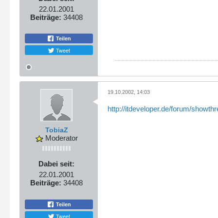
22.01.2001
Beiträge:
34408
Teilen
Tweet
19.10.2002, 14:03
http://itdeveloper.de/forum/showth
TobiaZ
Moderator
Dabei seit:
22.01.2001
Beiträge:
34408
Teilen
Tweet