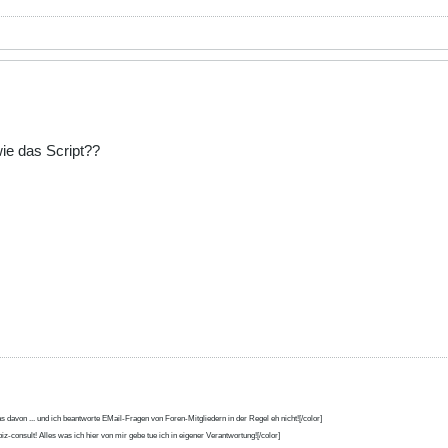
ie das Script??
s davon ... und ich beantworte EMail-Fragen von Foren-Mitgliedern in der Regel eh nicht![/color]
iz-consult! Alles was ich hier von mir gebe tue ich in eigener Verantwortung![/color]