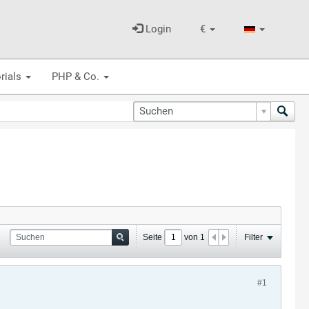
Login
€
rials
PHP & Co.
Seite
von
1
Filter
#1