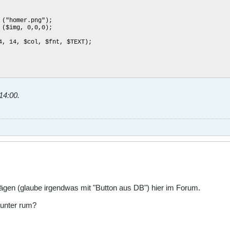
"homer.png");
$img, 0,0,0);
 14, $col, $fnt, $TEXT);
14:00
.
rägen (glaube irgendwas mit "Button aus DB") hier im Forum.
unter rum?