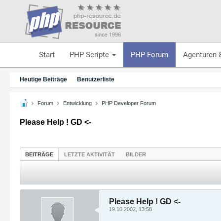
Start
PHP Scripte
PHP-Forum
Agenturen 
Heutige Beiträge
Benutzerliste
Forum
Entwicklung
PHP Developer Forum
Please Help ! GD <-
BEITRÄGE
LETZTE AKTIVITÄT
BILDER
Please Help ! GD <-
19.10.2002, 13:58