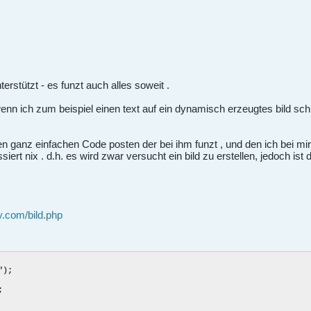
erstützt - es funzt auch alles soweit .
enn ich zum beispiel einen text auf ein dynamisch erzeugtes bild schr
en ganz einfachen Code posten der bei ihm funzt , und den ich bei m
ert nix . d.h. es wird zwar versucht ein bild zu erstellen, jedoch ist 
y.com/bild.php
");
;