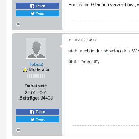
Font ist im Gleichen verzeichnis , 
Teilen
Tweet
19.10.2002, 14:08
steht auch in der phpinfo() drin.
$fnt = "arial.ttf";
TobiaZ
Moderator
Dabei seit:
22.01.2001
Beiträge:
34408
Teilen
Tweet