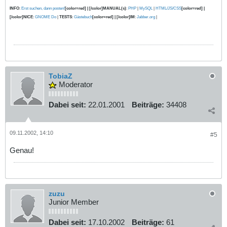
INFO
:
Erst suchen, dann posten!
[color=red] | [/color]MANUAL(s)
:
PHP
|
MySQL
|
HTML/JS/CSS
[color=red] |
[/color]NICE
:
GNOME Do
|
TESTS
:
Gästebuch
[color=red] | [/color]IM
:
Jabber.org
|
TobiaZ
Moderator
Dabei seit:
22.01.2001
Beiträge:
34408
09.11.2002, 14:10
#5
Genau!
zuzu
Junior Member
Dabei seit:
17.10.2002
Beiträge:
61