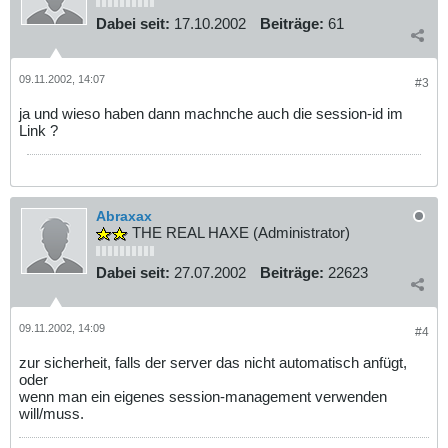
Dabei seit:
17.10.2002
Beiträge:
61
09.11.2002, 14:07
#3
ja und wieso haben dann machnche auch die session-id im
Link ?
Abraxax
THE REAL HAXE (Administrator)
Dabei seit:
27.07.2002
Beiträge:
22623
09.11.2002, 14:09
#4
zur sicherheit, falls der server das nicht automatisch anfügt,
oder
wenn man ein eigenes session-management verwenden
will/muss.