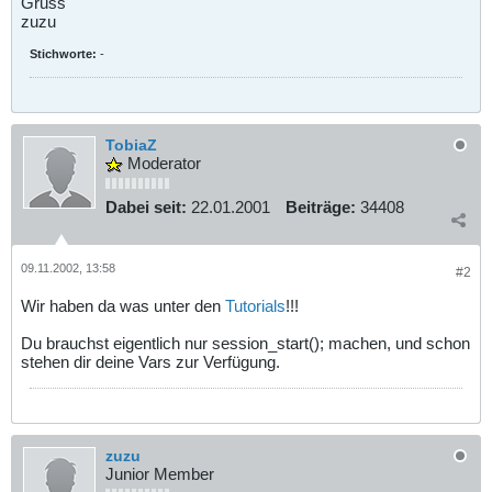
Gruss
zuzu
Stichworte:
-
TobiaZ
Moderator
Dabei seit:
22.01.2001
Beiträge:
34408
09.11.2002, 13:58
#2
Wir haben da was unter den
Tutorials
!!!
Du brauchst eigentlich nur session_start(); machen, und schon
stehen dir deine Vars zur Verfügung.
zuzu
Junior Member