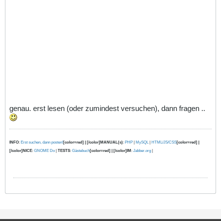
genau. erst lesen (oder zumindest versuchen), dann fragen ..
INFO
:
Erst suchen, dann posten!
[color=red] | [/color]MANUAL(s)
:
PHP
|
MySQL
|
HTML/JS/CSS
[color=red] |
[/color]NICE
:
GNOME Do
|
TESTS
:
Gästebuch
[color=red] | [/color]IM
:
Jabber.org
|