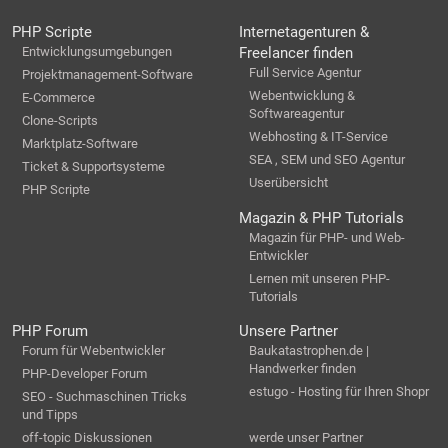
PHP Scripte
Internetagenturen &
Entwicklungsumgebungen
Freelancer finden
Full Service Agentur
Projektmanagement-Software
Webentwicklung &
E-Commerce
Softwareagentur
Clone-Scripts
Webhosting & IT-Service
Marktplatz-Software
SEA , SEM und SEO Agentur
Ticket & Supportsysteme
Userübersicht
PHP Scripte
Magazin & PHP Tutorials
Magazin für PHP- und Web-
Entwickler
Lernen mit unseren PHP-
Tutorials
PHP Forum
Unsere Partner
Forum für Webentwickler
Baukatastrophen.de |
Handwerker finden
PHP-Developer Forum
estugo - Hosting für Ihren Shopr
SEO - Suchmaschinen Tricks
und Tipps
off-topic Diskussionen
werde unser Partner