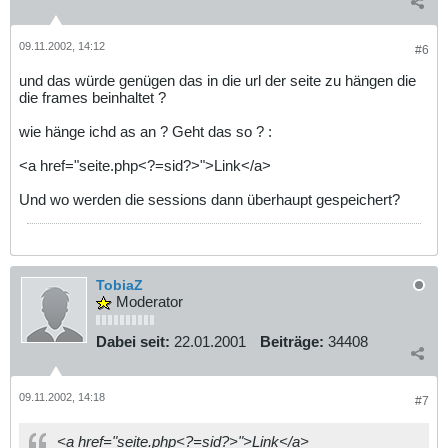
09.11.2002, 14:12
#6
und das würde genügen das in die url der seite zu hängen die
die frames beinhaltet ?
wie hänge ichd as an ? Geht das so ? :
<a href="seite.php<?=sid?>">Link</a>
Und wo werden die sessions dann überhaupt gespeichert?
TobiaZ
Moderator
Dabei seit:
22.01.2001
Beiträge:
34408
09.11.2002, 14:18
#7
<a href="seite.php<?=sid?>">Link</a>