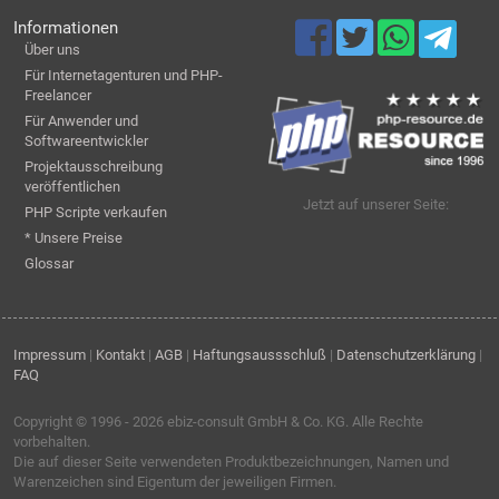
Informationen
Über uns
Für Internetagenturen und PHP-
Freelancer
Für Anwender und
Softwareentwickler
Projektausschreibung
veröffentlichen
Jetzt auf unserer Seite:
PHP Scripte verkaufen
* Unsere Preise
Glossar
Impressum
|
Kontakt
|
AGB
|
Haftungsaussschluß
|
Datenschutzerklärung
|
FAQ
Copyright © 1996 - 2026
ebiz-consult GmbH & Co. KG
. Alle Rechte
vorbehalten.
Die auf dieser Seite verwendeten Produktbezeichnungen, Namen und
Warenzeichen sind Eigentum der jeweiligen Firmen.