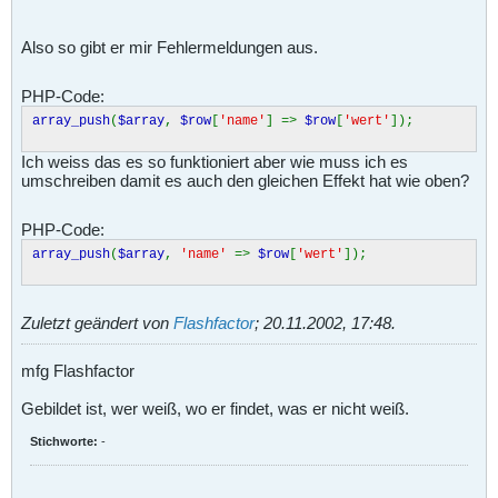
Also so gibt er mir Fehlermeldungen aus.
PHP-Code:
array_push
(
$array
,
$row
[
'name'
] =>
$row
[
'wert'
]);
Ich weiss das es so funktioniert aber wie muss ich es
umschreiben damit es auch den gleichen Effekt hat wie oben?
PHP-Code:
array_push
(
$array
,
'name'
=>
$row
[
'wert'
]);
Zuletzt geändert von
Flashfactor
;
20.11.2002, 17:48
.
mfg Flashfactor
Gebildet ist, wer weiß, wo er findet, was er nicht weiß.
Stichworte:
-