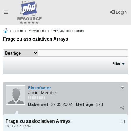
Toggle
Login
Forum
Entwicklung
PHP Developer Forum
navigation
Frage zu assioziativen Arrays
Filter
Flashfactor
Junior Member
Dabei seit:
27.09.2002
Beiträge:
178
Frage zu assioziativen Arrays
#1
20.11.2002, 17:43