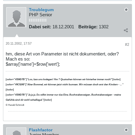
Troublegum
PHP Senior
Dabei seit:
18.12.2001
Beiträge:
1302
20.11.2002, 17:57
#2
hm, diese Art von Parameter ist nicht dokumentiert, oder?
Mach es so:
$array['name']=$row['wert'];
[color="#334D7B"]"
Los, lass uns loslegen! Hm ? Quatschen können wir hinterher immer noch!
"[/color]
[color="#9C5245"]"
Aber Bommel, wir können jetzt nicht bumsen. Wir müssen doch erst den Kindern - ...
"
[/color]
[color="#334D7B"]"
Ja ja ja. Du willst immer nur das Eine. Buchstabenzeigen, Buchstabenzeigen - meine
Gefühle sind dir wohl scheißegal.
"[/color]
© Harald Schmidt
Flashfactor
Junior Member