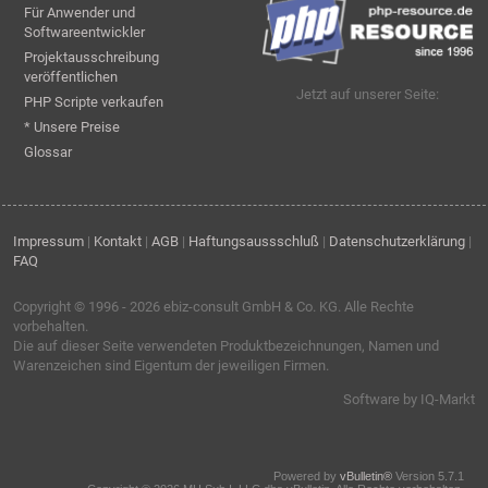
Für Anwender und
Softwareentwickler
Projektausschreibung
veröffentlichen
Jetzt auf unserer Seite:
PHP Scripte verkaufen
* Unsere Preise
Glossar
Impressum
|
Kontakt
|
AGB
|
Haftungsaussschluß
|
Datenschutzerklärung
|
FAQ
Copyright © 1996 - 2026
ebiz-consult GmbH & Co. KG
. Alle Rechte
vorbehalten.
Die auf dieser Seite verwendeten Produktbezeichnungen, Namen und
Warenzeichen sind Eigentum der jeweiligen Firmen.
Software by IQ-Markt
Powered by
vBulletin®
Version 5.7.1