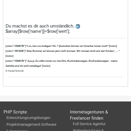
Du machst es dir auch umständlich.
$array[$row['name']]=$row['wert'];
[color="#334D7B"]"
Los, lass uns loslegen! Hm ? Quatschen können wir hinterher immer noch!
"[/color]
[color="#9C5245"]"
Aber Bommel, wir können jetzt nicht bumsen. Wir müssen doch erst den Kindern - ...
"
[/color]
[color="#334D7B"]"
Ja ja ja. Du willst immer nur das Eine. Buchstabenzeigen, Buchstabenzeigen - meine
Gefühle sind dir wohl scheißegal.
"[/color]
© Harald Schmidt
PHP Scripte
Internetagenturen &
Entwicklungsumgebungen
Freelancer finden
Full Service Agentur
Projektmanagement-Software
Webentwicklung &