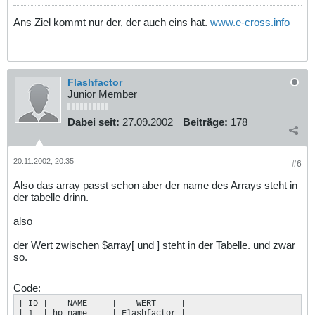
Ans Ziel kommt nur der, der auch eins hat.
www.e-cross.info
Flashfactor
Junior Member
Dabei seit:
27.09.2002
Beiträge:
178
20.11.2002, 20:35
#6
Also das array passt schon aber der name des Arrays steht in
der tabelle drinn.
also
der Wert zwischen $array[ und ] steht in der Tabelle. und zwar
so.
Code:
| ID |    NAME     |    WERT     |

| 1  | hp_name     | Flashfactor |
