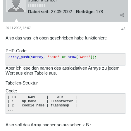
Dabei seit:
27.09.2002
Beiträge:
178
20.11.2002, 18:07
#3
Also das was ich oben geschrieben habe funktioniert:
PHP-Code:
array_push
(
$array
,
'name'
=>
$row
[
'wert'
]);
Aber ich lese den namen des assioziativen Arrays zu jedem
Wert aus einer Tabelle aus.
Tabellen-Struktur
Code:
| ID |    NAME     |    WERT     |

| 1  | hp_name     | Flashfactor |

| 2  | cookie_name | flashshop   |

...
Also soll das Array nacher so aussehen z.B.: