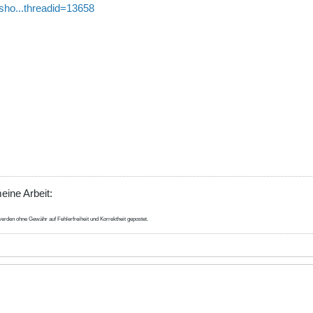
sho...threadid=13658
eine Arbeit:
erden ohne Gewähr auf Fehlerfreiheit und Korrektheit gepostet.