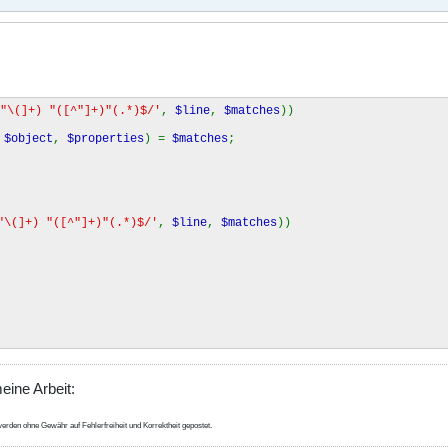
"\(]+) "([^"]+)"(.*)$/'
,
$line
,
$matches
))
,
$object
,
$properties
) =
$matches
;
"\(]+) "([^"]+)"(.*)$/'
,
$line
,
$matches
))
eine Arbeit:
erden ohne Gewähr auf Fehlerfreiheit und Korrektheit gepostet.