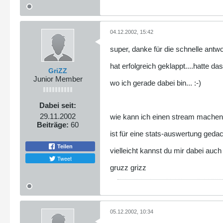
04.12.2002, 15:42
super, danke für die schnelle antwor
hat erfolgreich geklappt....hatte 
GriZZ
Junior Member
wo ich gerade dabei bin... :-)
Dabei seit:
29.11.2002
wie kann ich einen stream machen 
Beiträge:
60
ist für eine stats-auswertung geda
Teilen
vielleicht kannst du mir dabei auch
Tweet
gruzz grizz
05.12.2002, 10:34