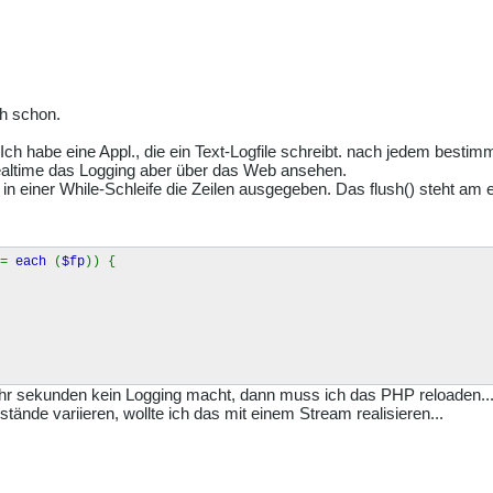
ch schon.
. Ich habe eine Appl., die ein Text-Logfile schreibt. nach jedem best
ealtime das Logging aber über das Web ansehen.
 in einer While-Schleife die Zeilen ausgegeben. Das flush() steht am 
 =
each
(
$fp
)) {
hr sekunden kein Logging macht, dann muss ich das PHP reloaden... 
stände variieren, wollte ich das mit einem Stream realisieren...