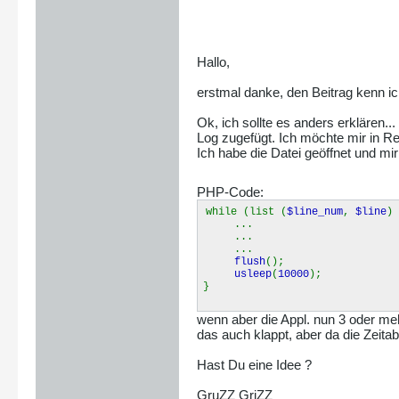
Hallo,
erstmal danke, den Beitrag kenn i
Ok, ich sollte es anders erklären..
Log zugefügt. Ich möchte mir in R
Ich habe die Datei geöffnet und mir
PHP-Code:
while (list (
$line_num
,
$line
)
...
...
...
flush
();
usleep
(
10000
);
}
wenn aber die Appl. nun 3 oder me
das auch klappt, aber da die Zeitab
Hast Du eine Idee ?
GruZZ GriZZ