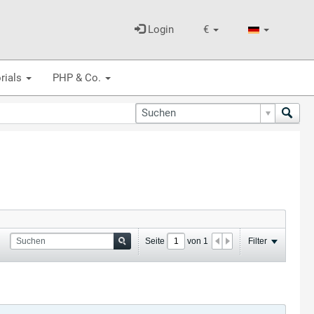
Login
€
rials
PHP & Co.
Seite
von
1
Filter