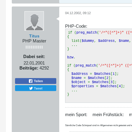
04.12.2002, 09:12
PHP-Code:
if (
preg_match
(
'/^"([^"]+)" ([^
Titus
{
PHP Master
list(
$dummy
,
$address
,
$name
...
}
Dabei seit:
bzw
.
22.01.2001
if (
preg_match
(
'/^"([^"]+)" ([^
Beiträge:
4292
{
$address
=
$matches
[
1
];
$name
=
$matches
[
2
];
Teilen
$object
=
$matches
[
3
];
$properties
=
$matches
[
4
];
Tweet
...
}
mein Sport:
mein Frühstück:
m
Sämtliche Code-Schnipsel sind im Allgemeinen nicht getestet und w