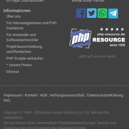
off-topic Diskussionen
werde unser Partner
Informationen
Über uns
Für Internetagenturen und PHP-
Freelancer
Für Anwender und
Softwareentwickler
Projektausschreibung
veröffentlichen
Jetzt auf unserer Seite:
PHP Scripte verkaufen
* Unsere Preise
Glossar
Impressum
|
Kontakt
|
AGB
|
Haftungsaussschluß
|
Datenschutzerklärung
|
FAQ
Copyright © 1996 - 2026
ebiz-consult GmbH & Co. KG
. Alle Rechte
vorbehalten.
Die auf dieser Seite verwendeten Produktbezeichnungen, Namen und
Warenzeichen sind Eigentum der jeweiligen Firmen.