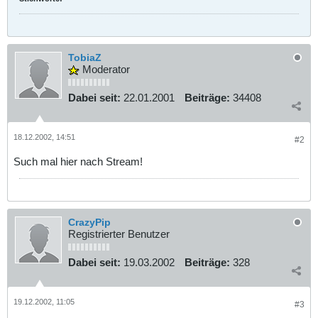
TobiaZ
Moderator
Dabei seit:
22.01.2001
Beiträge:
34408
18.12.2002, 14:51
#2
Such mal hier nach Stream!
CrazyPip
Registrierter Benutzer
Dabei seit:
19.03.2002
Beiträge:
328
19.12.2002, 11:05
#3