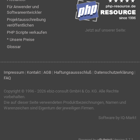
Für Anwender und
Softwareentwickler
Projektausschreibung
veröffentlichen
Jetzt auf unserer Seite:
PHP Scripte verkaufen
* Unsere Preise
Glossar
Impressum
|
Kontakt
|
AGB
|
Haftungsaussschluß
|
Datenschutzerklärung
|
FAQ
Copyright © 1996 - 2026
ebiz-consult GmbH & Co. KG
. Alle Rechte
vorbehalten.
Die auf dieser Seite verwendeten Produktbezeichnungen, Namen und
Warenzeichen sind Eigentum der jeweiligen Firmen.
Software by IQ-Markt
Powered by
vBulletin®
Version 5.7.1