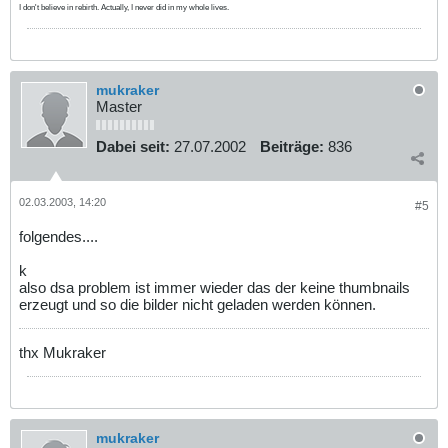
I don't believe in rebirth. Actually, I never did in my whole lives.
mukraker
Master
Dabei seit:
27.07.2002
Beiträge:
836
02.03.2003, 14:20
#5
folgendes....
k
also dsa problem ist immer wieder das der keine thumbnails
erzeugt und so die bilder nicht geladen werden können.
thx Mukraker
mukraker