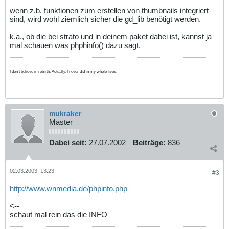
wenn z.b. funktionen zum erstellen von thumbnails integriert
sind, wird wohl ziemlich sicher die gd_lib benötigt werden.
k.a., ob die bei strato und in deinem paket dabei ist, kannst ja
mal schauen was phphinfo() dazu sagt.
I don't believe in rebirth. Actually, I never did in my whole lives.
mukraker
Master
Dabei seit:
27.07.2002
Beiträge:
836
02.03.2003, 13:23
#3
http://www.wnmedia.de/phpinfo.php
<--
schaut mal rein das die INFO