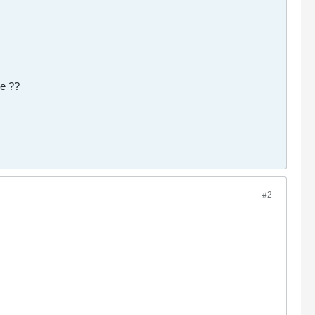
he ??
#2