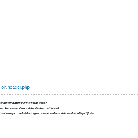
tion.header.php
können wir hinterher immer noch!
"[/color]
en. Wir müssen doch erst den Kindern - ...
"[/color]
uchstabenzeigen, Buchstabenzeigen - meine Gefühle sind dir wohl scheißegal.
"[/color]