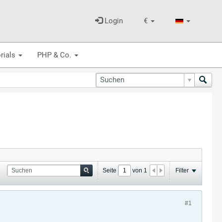
Login
€
rials
PHP & Co.
Seite
von
1
Filter
#1