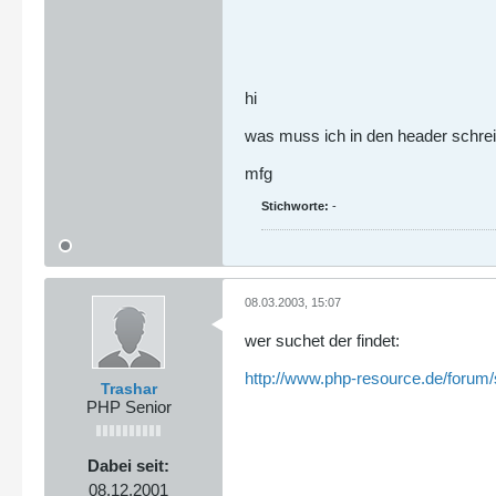
hi
was muss ich in den header schrei
mfg
Stichworte:
-
08.03.2003, 15:07
wer suchet der findet:
http://www.php-resource.de/forum/
Trashar
PHP Senior
Dabei seit:
08.12.2001