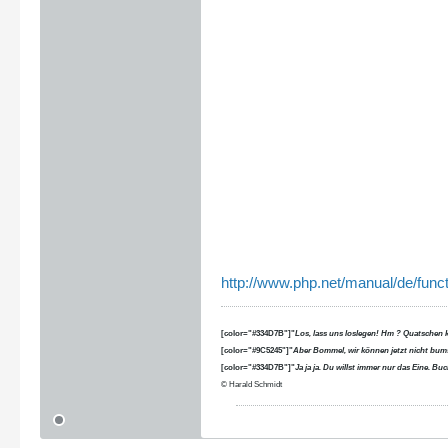
http://www.php.net/manual/de/func
[color="#334D7B"]"
Los, lass uns loslegen! Hm ? Quatschen 
[color="#9C5245"]"
Aber Bommel, wir können jetzt nicht bums
[color="#334D7B"]"
Ja ja ja. Du willst immer nur das Eine. B
© Harald Schmidt