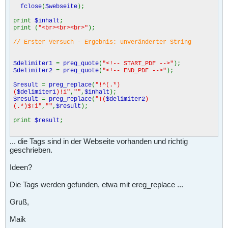
fclose
(
$webseite
);
print
$inhalt
;
print (
"<br><br><br>"
);
// Erster Versuch - Ergebnis: unveränderter String
$delimiter1
=
preg_quote
(
"<!-- START_PDF -->"
);
$delimiter2
=
preg_quote
(
"<!-- END_PDF -->"
);
$result
=
preg_replace
(
"!^(.*)
(
$delimiter1
)!i"
,
""
,
$inhalt
);
$result
=
preg_replace
(
"!(
$delimiter2
)
(.*)$!i"
,
""
,
$result
);
print
$result
;
... die Tags sind in der Webseite vorhanden und richtig
// Zweiter Versuch - Ergebnis: nix
geschrieben.
preg_match_all
(
"|
$delimiter1
(.*)
$delimiter2
|U"
,
$inhalt
,
$extract
,
PREG_PATTERN_ORDER
);
Ideen?
for (
$i
=
0
;
$i
<
count
(
$extract
[
0
]);
$i
++) {
echo
htmlspecialchars
(
$extract
[
0
][
$i
]).
" -
Die Tags werden gefunden, etwa mit ereg_replace ...
> "
.
htmlspecialchars
(
$extract
[
1
][
$i
]).
"<br>"
;
}
Gruß,
} else {
Maik
print (
"Fehler beim Abruf der Webseite!"
);