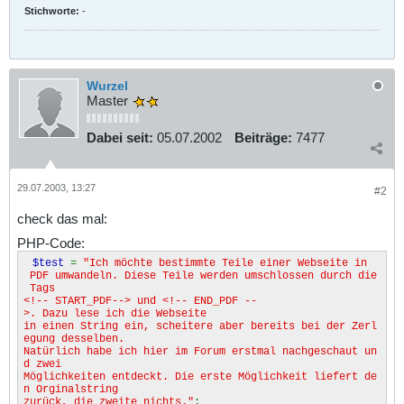
Stichworte:
-
}
Wurzel
Master
Dabei seit:
05.07.2002
Beiträge:
7477
29.07.2003, 13:27
#2
check das mal:
PHP-Code:
$test
=
"Ich möchte bestimmte Teile einer Webseite in
PDF umwandeln. Diese Teile werden umschlossen durch die
Tags
<!-- START_PDF--> und <!-- END_PDF --
>. Dazu lese ich die Webseite
in einen String ein, scheitere aber bereits bei der Zerl
egung desselben.
Natürlich habe ich hier im Forum erstmal nachgeschaut un
d zwei
Möglichkeiten entdeckt. Die erste Möglichkeit liefert de
n Orginalstring
zurück, die zweite nichts."
;