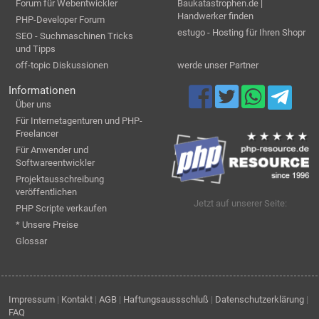
Forum für Webentwickler
Baukatastrophen.de |
Handwerker finden
PHP-Developer Forum
estugo - Hosting für Ihren Shopr
SEO - Suchmaschinen Tricks
und Tipps
off-topic Diskussionen
werde unser Partner
Informationen
Über uns
Für Internetagenturen und PHP-
Freelancer
Für Anwender und
Softwareentwickler
Projektausschreibung
veröffentlichen
Jetzt auf unserer Seite:
PHP Scripte verkaufen
* Unsere Preise
Glossar
Impressum
|
Kontakt
|
AGB
|
Haftungsaussschluß
|
Datenschutzerklärung
|
FAQ