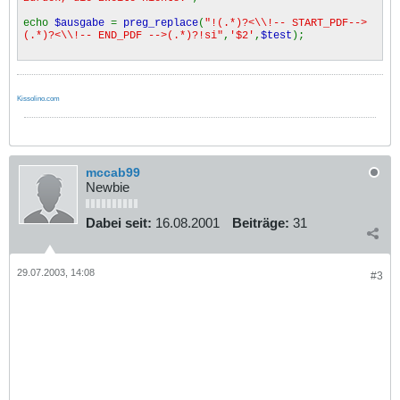
echo
$ausgabe
=
preg_replace
(
"!(.*)?<\\!-- START_PDF-->
(.*)?<\\!-- END_PDF -->(.*)?!si"
,
'$2'
,
$test
);
Kissolino.com
mccab99
Newbie
Dabei seit:
16.08.2001
Beiträge:
31
29.07.2003, 14:08
#3