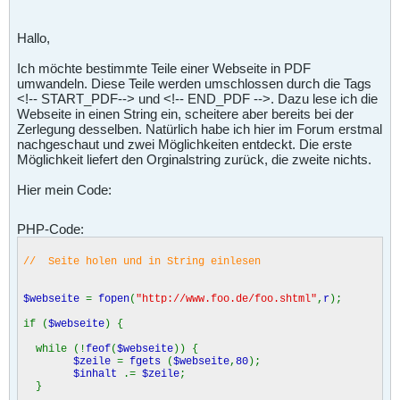
Hallo,
Ich möchte bestimmte Teile einer Webseite in PDF
umwandeln. Diese Teile werden umschlossen durch die Tags
<!-- START_PDF--> und <!-- END_PDF -->. Dazu lese ich die
Webseite in einen String ein, scheitere aber bereits bei der
Zerlegung desselben. Natürlich habe ich hier im Forum erstmal
nachgeschaut und zwei Möglichkeiten entdeckt. Die erste
Möglichkeit liefert den Orginalstring zurück, die zweite nichts.
Hier mein Code:
PHP-Code:
// Seite holen und in String einlesen
$webseite
=
fopen
(
"http://www.foo.de/foo.shtml"
,
r
);
if (
$webseite
) {
while (!
feof
(
$webseite
)) {
$zeile
=
fgets
(
$webseite
,
80
);
$inhalt
.=
$zeile
;
}