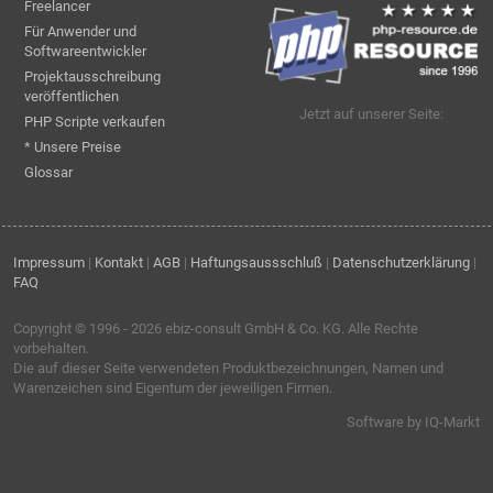
Freelancer
Für Anwender und
Softwareentwickler
Projektausschreibung
veröffentlichen
Jetzt auf unserer Seite:
PHP Scripte verkaufen
* Unsere Preise
Glossar
Impressum
|
Kontakt
|
AGB
|
Haftungsaussschluß
|
Datenschutzerklärung
|
FAQ
Copyright © 1996 - 2026
ebiz-consult GmbH & Co. KG
. Alle Rechte
vorbehalten.
Die auf dieser Seite verwendeten Produktbezeichnungen, Namen und
Warenzeichen sind Eigentum der jeweiligen Firmen.
Software by IQ-Markt