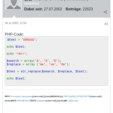
Dabei seit:
27.07.2002
Beiträge:
22623
30.11.2003, 12:55
#2
PHP-Code:
$text
=
'ÜÖÄüöä'
;
echo
$text
;
echo
'<hr>'
;
$search
= array(
'Ä'
,
'ö'
,
'Ö'
);
$replace
= array (
'Ae'
,
'oe'
,
'Oe'
):
$text
=
str_replace
(
$search
,
$replace
,
$text
);
echo
$text
;
INFO
:
Erst suchen, dann posten!
[color=red] | [/color]MANUAL(s)
:
PHP
|
MySQL
|
HTML/JS/CSS
[color=red] |
[/color]NICE
:
GNOME Do
|
TESTS
:
Gästebuch
[color=red] | [/color]IM
:
Jabber.org
|