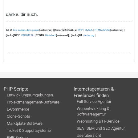
danke. dir auch.
INFO
:
Erst suchen, dann posten!
[color=red] | [/color]MANUAL(s)
:
PHP
|
MySQL
|
HTML/JS/CSS
[color=red] |
[/color]NICE
:
GNOME Do
|
TESTS
:
Gästebuch
[color=red] | [/color]IM
:
Jabber.org
|
PHP Scripte
Internetagenturen &
Entwicklungsumgebungen
Freelancer finden
Full Service Agentur
Projektmanagement-Software
Webentwicklung &
E-Commerce
Softwareagentur
Clone-Scripts
Webhosting & IT-Service
Marktplatz-Software
SEA , SEM und SEO Agentur
Ticket & Supportsysteme
Userübersicht
PHP Scripte