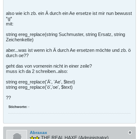
also wie ich zb. ein Ä durch ein Ae ersetze ist mir nun bewusst
*g*
mit:
string ereg_replace(string Suchmuster, string Ersatz, string
Zeichenkette)
aber...was ist wenn ich Ä durch Ae ersetzen möchte und zb. ö
durch oe??
geht das von vornerein nicht in einer zeile?
muss ich da 2 schreiben..also:
string ereg_replace('Ä', 'Ae', $text)
string ereg_replace('ö','oe', $text)
??
Stichworte:
-
Abraxax
THE REAL HAXE (Administrator)