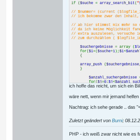
if (
$suche
=
array_search_bit
(
"
// $nummer= (current ($logfile_
// ich bekomme zwar den Inhalt,
// ab hier stimmst nix mehr so 
// da ich keine Möglichkeit fan
// extra auszulesen, versuche i
// zum durchzählen ( $logfile_i
$suchergebnisse
= array (
$l
for(
$i
=(
$suche
+
1
);
$i
<
$anza
{
array_push
(
$suchergebnisse
}
$anzahl_suchergebnisse
for(
$j
=
0
;
$j
<
$anzahl_suc
ich hoffe das reicht, um sich ein 
{
$absatz
=
"<br>"
;
// Echo $suchergebnisse
wäre nett, wenn mir jemand helfen
}
}
Nachtrag: ich sehe gerade .. das 
//-----------------
function
array_search_bit
(
$sear
{
Zuletzt geändert von
Burni
;
08.12.2
foreach (
$array_in
as
$key
=>
$
{
if (
strpos
(
$value
,
$search
) !=
PHP - ich weiß zwar nicht wie es fu
return
$key
;
}