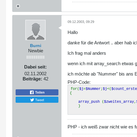
09.12.2003, 09:29
Hallo
danke für die Antwort .. aber hab i
Burni
Newbie
Ich frag mal anders
wenn ich mit array_search etwas 
Dabei seit:
02.11.2002
ich möchte ab "Nummer" bis ans End
Beiträge:
42
PHP-Code:
for(
$j
=
$Nummer
;
$j
<(
$count_erste
Teilen
{
Tweet
array_push
(
$zweites_array
,
}
PHP - ich weiß zwar nicht wie es fu