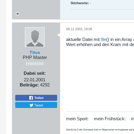
Stichworte:
-
return
FALSE
;
}
?>
08.12.2003, 19:08
aktuelle Datei mit
file
() in ein Arra
Wert erhöhen und den Kram mit de
Titus
PHP Master
Dabei seit:
22.01.2001
Beiträge:
4292
Teilen
Tweet
mein Sport:
mein Frühstück:
m
Sämtliche Code-Schnipsel sind im Allgemeinen nicht getestet und w