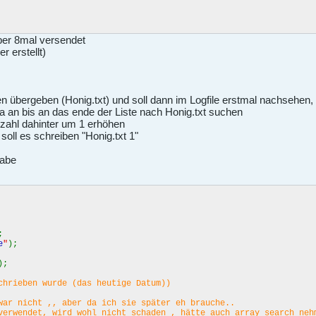
ber 8mal versendet
r erstellt)
 übergeben (Honig.txt) und soll dann im Logfile erstmal nachsehen,
a an bis an das ende der Liste nach Honig.txt suchen
e zahl dahinter um 1 erhöhen
 soll es schreiben "Honig.txt 1"
habe
;
e
"
);
);
chrieben wurde (das heutige Datum))
war nicht ,, aber da ich sie später eh brauche..
verwendet, wird wohl nicht schaden , hätte auch array_search neh