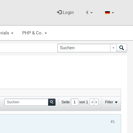
Login
€
rials
PHP & Co.
Seite
von
1
Filter
#1