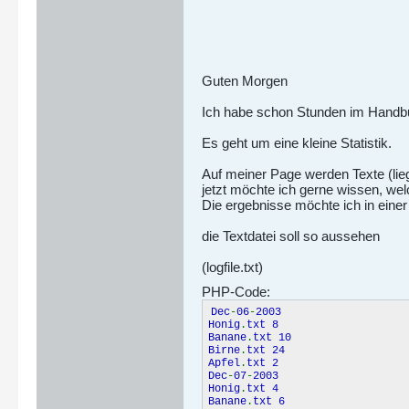
Guten Morgen
Ich habe schon Stunden im Handbu
Es geht um eine kleine Statistik.
Auf meiner Page werden Texte (lie
jetzt möchte ich gerne wissen, we
Die ergebnisse möchte ich in einer
die Textdatei soll so aussehen
(logfile.txt)
PHP-Code:
Dec
-
06
-
2003
Honig
.
txt 8
Banane
.
txt 10
Birne
.
txt 24
Apfel
.
txt 2
Dec
-
07
-
2003
Honig
.
txt 4
Banane
.
txt 6