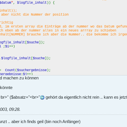
$datum
"
,
$logfile_inhalt
)) {
inhalt));
 aber nicht die Nummer der position
richtig
d, im ersten array die Einträge ab der nummer wo das Datum gefun
ch eben ab der nummer alles in ein neues arrray zu schieben
nhalt[NUMMER] brauche ich aber die Nummer.. die bekomme ich irge
ogfile_inhalt
[
$suche
]);
hl
;
$i
++)
,
$logfile_inhalt
[
$suche
]);
=
Count
(
$suchergebnisse
);
hergebnisse
;
$j
++)
Bild machen zu können
[j].$absatz;
 könnte
"<br>" ($absatz="<br>"
gehört da eigentlich nicht rein .. kann es jetz
ch
,
$array_in
)
003, 09:28
.
value
)
=
FALSE
)
nzt .. aber ich finds geil (bin noch Anfänger)