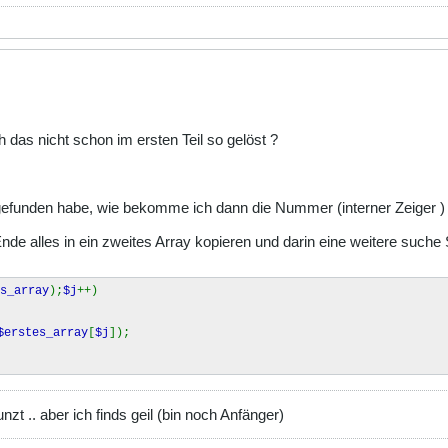
ch das nicht schon im ersten Teil so gelöst ?
gefunden habe, wie bekomme ich dann die Nummer (interner Zeiger )
e alles in ein zweites Array kopieren und darin eine weitere suche 
s_array
);
$j
++)
$erstes_array
[
$j
]);
nzt .. aber ich finds geil (bin noch Anfänger)