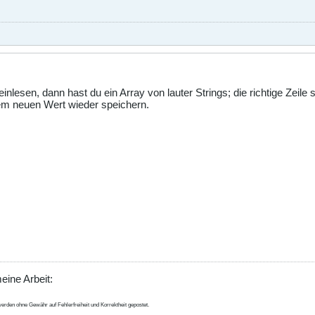
y einlesen, dann hast du ein Array von lauter Strings; die richtige Zei
m neuen Wert wieder speichern.
eine Arbeit:
erden ohne Gewähr auf Fehlerfreiheit und Korrektheit gepostet.