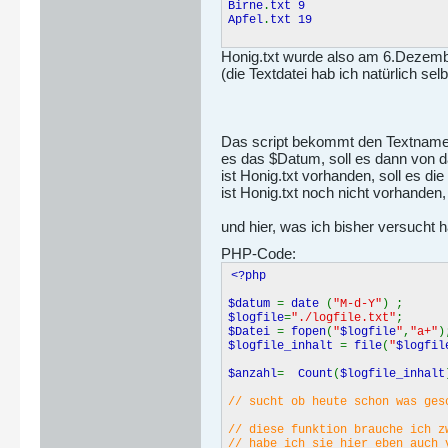
Birne
.
txt 9
Apfel
.
txt 19
Honig.txt wurde also am 6.Dezem
(die Textdatei hab ich natürlich selbe
Das script bekommt den Textnamen
es das $Datum, soll es dann von d
ist Honig.txt vorhanden, soll es di
ist Honig.txt noch nicht vorhanden,
und hier, was ich bisher versucht 
PHP-Code:
<?php
$datum
=
date
(
"M-d-Y"
) ;
$logfile
=
"./logfile.txt"
;
$Datei
=
fopen
(
"
$logfile
"
,
"a+"
)
$logfile_inhalt
=
file
(
"
$logfil
$anzahl
=
Count
(
$logfile_inhalt
// sucht ob heute schon was ges
// diese funktion brauche ich z
// habe ich sie hier eben auch 