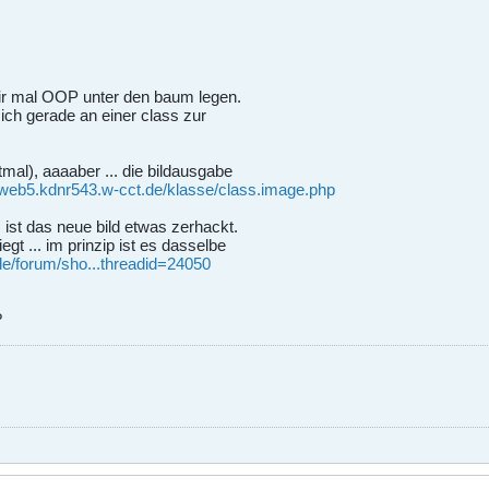
mir mal OOP unter den baum legen.
ch gerade an einer class zur
stmal), aaaaber ... die bildausgabe
//web5.kdnr543.w-cct.de/klasse/class.image.php
st das neue bild etwas zerhackt.
iegt ... im prinzip ist es dasselbe
de/forum/sho...threadid=24050
?