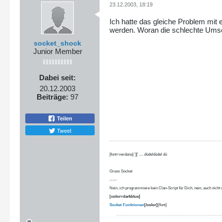
23.12.2003, 18:19
Ich hatte das gleiche Problem mit 
werden. Woran die schlechte Umsetz
socket_shock
Junior Member
Dabei seit:
20.12.2003
Beiträge:
97
Teilen
Tweet
[font=verdana] '][' .... düdeldüdel dü
Gruss Socket
-----
Nein, ich programmiere kein Clan-Script für Dich, nein, auch nicht
[color=darkblue]
Socket Funktionen
[/color]
[/font]