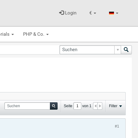
Login
€
rials
PHP & Co.
Seite
von
1
Filter
#1