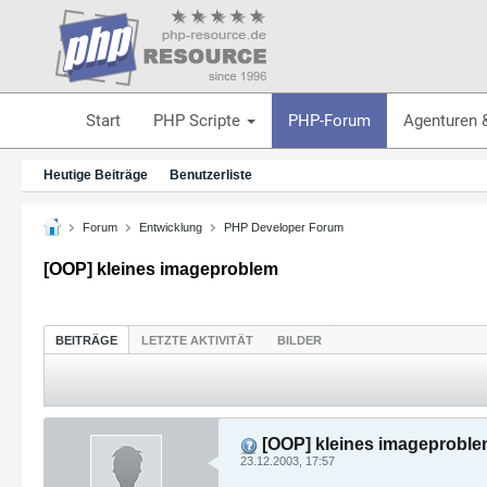
Start
PHP Scripte
PHP-Forum
Agenturen 
Heutige Beiträge
Benutzerliste
Forum
Entwicklung
PHP Developer Forum
[OOP] kleines imageproblem
BEITRÄGE
LETZTE AKTIVITÄT
BILDER
[OOP] kleines imageprobl
23.12.2003, 17:57