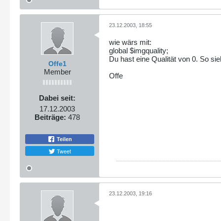
23.12.2003, 18:55
wie wärs mit:
global $imgquality;
Du hast eine Qualität von 0. So si
Offe1
Member
Offe
Dabei seit:
17.12.2003
Beiträge:
478
Teilen
Tweet
23.12.2003, 19:16