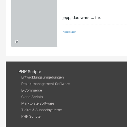
jepp, das wars ... thx
Kissolino.com
PHP Scripte
Entwicklungsumgebungen
Projektmanagement-Software
E-Commerce
Clone-Scripts
Marktplatz-Software
Ticket & Supportsysteme
PHP Scripte