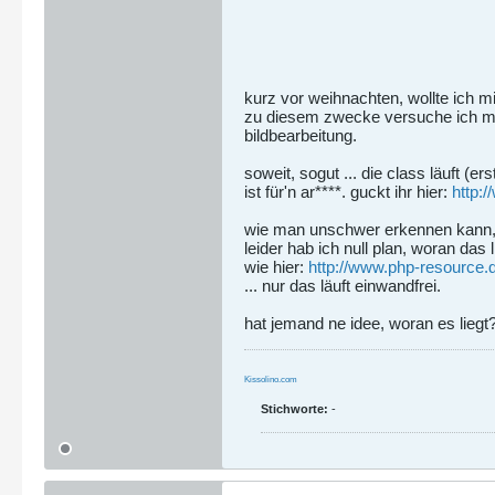
kurz vor weihnachten, wollte ich 
zu diesem zwecke versuche ich mi
bildbearbeitung.
soweit, sogut ... die class läuft (er
ist für'n ar****. guckt ihr hier:
http:
wie man unschwer erkennen kann, i
leider hab ich null plan, woran das l
wie hier:
http://www.php-resource.
... nur das läuft einwandfrei.
hat jemand ne idee, woran es liegt
Kissolino.com
Stichworte:
-