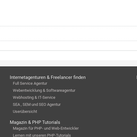
Internetagenturen & Freelancer finden
Full Service Agentur
Webentwicklung & Softwareagentur
Webhosting & IT-Service
SEA , SEM und SEO Agentur
Userübersicht
Magazin & PHP Tutorials
Magazin für PHP- und Web-Entwickler
Lernen mit unseren PHP-Tutorials