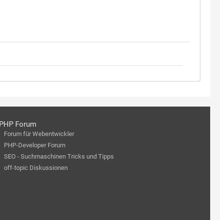
PHP Forum
Forum für Webentwickler
PHP-Developer Forum
SEO - Suchmaschinen Tricks und Tipps
off-topic Diskussionen