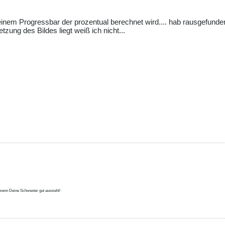
einem Progressbar der prozentual berechnet wird.... hab rausgefunden
ung des Bildes liegt weiß ich nicht...
 wenn Deine Schwester gut aussieht!