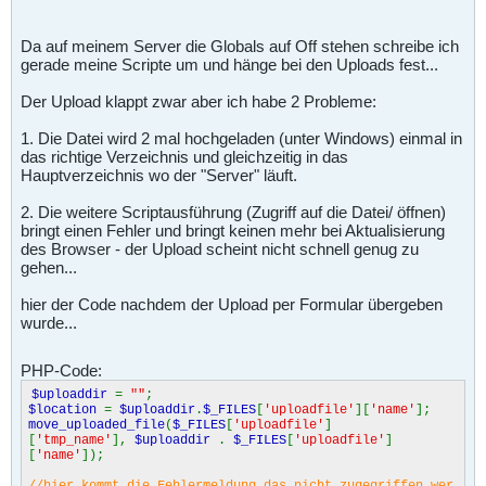
Da auf meinem Server die Globals auf Off stehen schreibe ich
gerade meine Scripte um und hänge bei den Uploads fest...
Der Upload klappt zwar aber ich habe 2 Probleme:
1. Die Datei wird 2 mal hochgeladen (unter Windows) einmal in
das richtige Verzeichnis und gleichzeitig in das
Hauptverzeichnis wo der "Server" läuft.
2. Die weitere Scriptausführung (Zugriff auf die Datei/ öffnen)
bringt einen Fehler und bringt keinen mehr bei Aktualisierung
des Browser - der Upload scheint nicht schnell genug zu
gehen...
hier der Code nachdem der Upload per Formular übergeben
wurde...
PHP-Code:
$uploaddir
=
""
;
$location
=
$uploaddir
.
$_FILES
[
'uploadfile'
][
'name'
];
move_uploaded_file
(
$_FILES
[
'uploadfile'
]
[
'tmp_name'
],
$uploaddir
.
$_FILES
[
'uploadfile'
]
[
'name'
]);
//hier kommt die Fehlermeldung das nicht zugegriffen wer