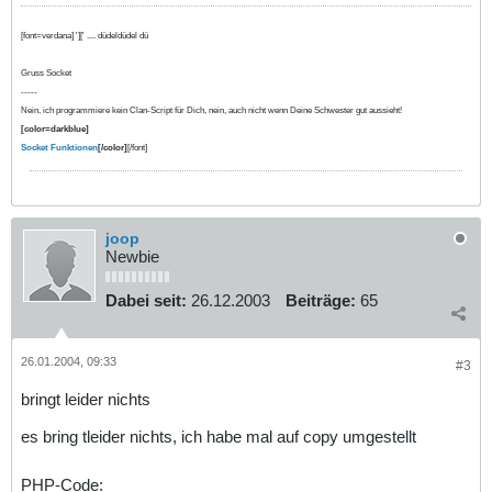
[font=verdana] '][' .... düdeldüdel dü
Gruss Socket
-----
Nein, ich programmiere kein Clan-Script für Dich, nein, auch nicht wenn Deine Schwester gut aussieht!
[color=darkblue]
Socket Funktionen
[/color]
[/font]
joop
Newbie
Dabei seit:
26.12.2003
Beiträge:
65
26.01.2004, 09:33
#3
bringt leider nichts
es bring tleider nichts, ich habe mal auf copy umgestellt
PHP-Code: