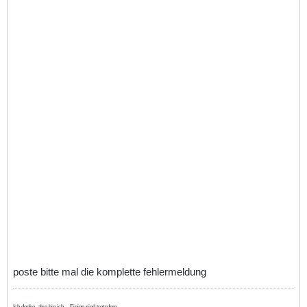
poste bitte mal die komplette fehlermeldung
Ich denke, also bin ich. - Einige sind trotzdem...