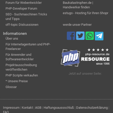
Forum für Webentwickler
Baukatastrophen.de |
Handwerker finden
PHP-Developer Forum
estugo - Hosting für Ihren Shopr
SEO - Suchmaschinen Tricks
und Tipps
off-topic Diskussionen
werde unser Partner
Informationen
Über uns
Für Internetagenturen und PHP-
Freelancer
Für Anwender und
Softwareentwickler
Projektausschreibung
veröffentlichen
Jetzt auf unserer Seite:
PHP Scripte verkaufen
* Unsere Preise
Glossar
Impressum
|
Kontakt
|
AGB
|
Haftungsaussschluß
|
Datenschutzerklärung
|
FAQ