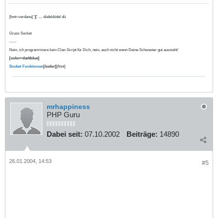
[font=verdana] '][' .... düdeldüdel dü
Gruss Socket
-----
Nein, ich programmiere kein Clan-Script für Dich, nein, auch nicht wenn Deine Schwester gut aussieht!
[color=darkblue]
Socket Funktionen
[/color]
[/font]
mrhappiness
PHP Guru
Dabei seit:
07.10.2002
Beiträge:
14890
26.01.2004, 14:53
#5