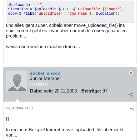
$uploaddir
=
""
;
$location
=
$uploaddir
.
$_FILES
[
'uploadfile'
][
'name'
];
copy
(
$_FILES
[
'uploadfile'
][
'tmp_name'
],
$location
);
und alles geht super, sobald aber move_uploaded_file() ins
spiel kommt geht es zwar aber nur mit den oben genannten
problem....
weiss noch was ich machen kann....
socket_shock
Junior Member
Dabei seit:
20.12.2003
Beiträge:
97
26.01.2004, 14:51
#4
Hi,
In meinem Beispiel kommt move_uploaded_file aber nicht
vor....