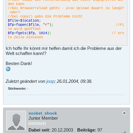
den kann
//bei Browserreload gehts - also Upload dauert zu lange?
oder?
//bei copy() gabs die Probleme nicht
$file
=
$location
;
$fp
=
fopen
(
$file
,
"r"
);
//Fi
le wird geöffnet
$fp
=
fgets
(
$fp
,
1024
);
// ers
te Zeile einlesen
Ich hoffe Ihr könnt mir helfen damit ich die Probleme aus der
Welt schaffen kann!?
Besten Dank!
Zuletzt geändert von
joop
;
26.01.2004, 09:38
.
Stichworte:
-
socket_shock
Junior Member
Dabei seit:
20.12.2003
Beiträge:
97