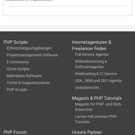
PHP Scripte
Internetagenturen &
Entwicklungsumgebungen
Freelancer finden
Full Service Agentur
Projektmanagement-Software
Webentwicklung &
E-Commerce
Softwareagentur
Clone-Scripts
Webhosting & IT-Service
Marktplatz-Software
SEA , SEM und SEO Agentur
Ticket & Supportsysteme
Userübersicht
PHP Scripte
Magazin & PHP Tutorials
Magazin für PHP- und Web-
Entwickler
Lernen mit unseren PHP-
Tutorials
PHP Forum
Unsere Partner