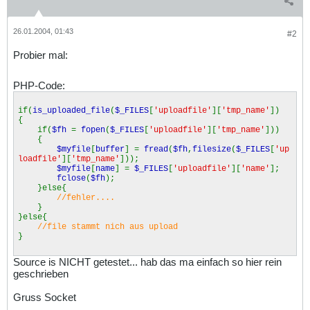
26.01.2004, 01:43
#2
Probier mal:
PHP-Code:
if(
is_uploaded_file
(
$_FILES
[
'uploadfile'
][
'tmp_name'
])
{
if(
$fh
=
fopen
(
$_FILES
[
'uploadfile'
][
'tmp_name'
]))
{
$myfile
[
buffer
] =
fread
(
$fh
,
filesize
(
$_FILES
[
'up
loadfile'
][
'tmp_name'
]));
$myfile
[
name
] =
$_FILES
[
'uploadfile'
][
'name'
];
fclose
(
$fh
);
}else{
//fehler....
}
}else{
//file stammt nich aus upload
}
Source is NICHT getestet... hab das ma einfach so hier rein
geschrieben
Gruss Socket