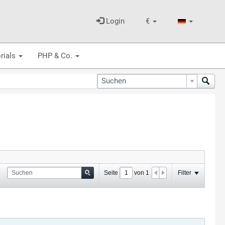
Login
€
rials
PHP & Co.
Seite
von
1
Filter