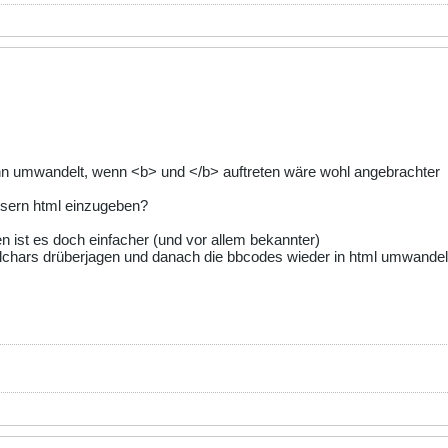
ann umwandelt, wenn <b> und </b> auftreten wäre wohl angebrachter
usern html einzugeben?
ben ist es doch einfacher (und vor allem bekannter)
alchars drüberjagen und danach die bbcodes wieder in html umwande