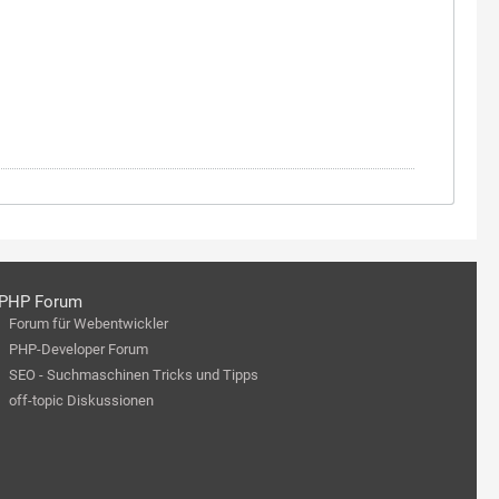
PHP Forum
Forum für Webentwickler
PHP-Developer Forum
SEO - Suchmaschinen Tricks und Tipps
off-topic Diskussionen