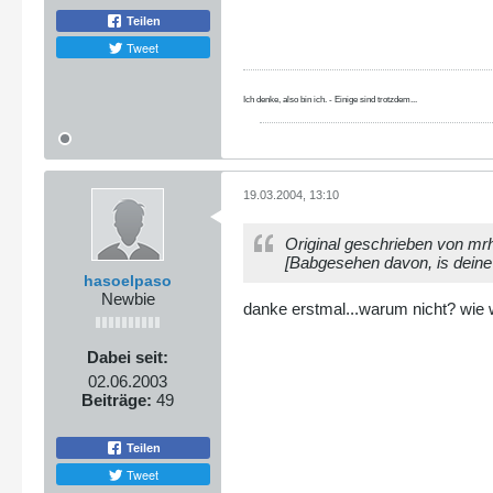
Teilen
Tweet
Ich denke, also bin ich. - Einige sind trotzdem...
19.03.2004, 13:10
Original geschrieben von mr
[Babgesehen davon, is deine u
hasoelpaso
Newbie
danke erstmal...warum nicht? wie
Dabei seit:
02.06.2003
Beiträge:
49
Teilen
Tweet