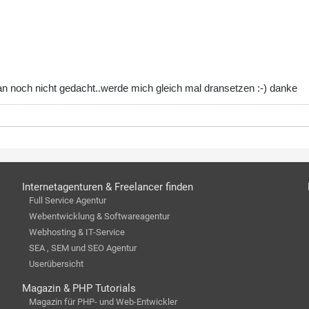
an noch nicht gedacht..werde mich gleich mal dransetzen :-) danke
Internetagenturen & Freelancer finden
Full Service Agentur
Webentwicklung & Softwareagentur
Webhosting & IT-Service
SEA , SEM und SEO Agentur
Userübersicht
Magazin & PHP Tutorials
Magazin für PHP- und Web-Entwickler