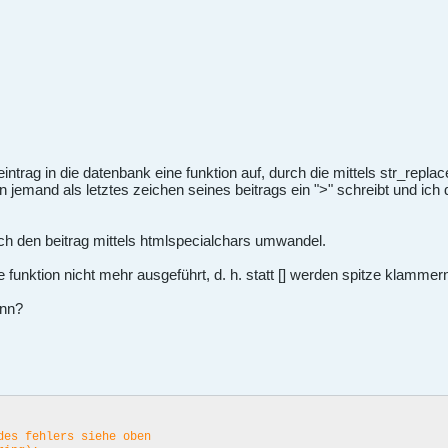
intrag in die datenbank eine funktion auf, durch die mittels str_repl
jemand als letztes zeichen seines beitrags ein ">" schreibt und ich d
ich den beitrag mittels htmlspecialchars umwandel.
funktion nicht mehr ausgeführt, d. h. statt [] werden spitze klammer
ann?
des fehlers siehe oben