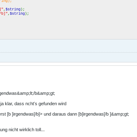
ring);
]"
,
$string
);
/b]"
,
$string
);
irgendwas&amp;lt;/b&amp;gt;
a klar, dass ncht's gefunden wird
t [b ]irgendwas[/b]> und daraus dann [b]irgendwas[/b ]&amp;gt;
 nicht wirklich toll...