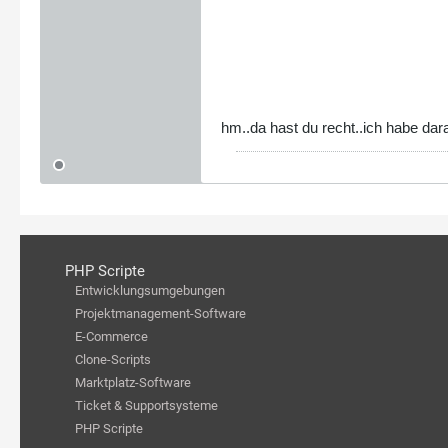
hm..da hast du recht..ich habe dar
PHP Scripte
Entwicklungsumgebungen
Projektmanagement-Software
E-Commerce
Clone-Scripts
Marktplatz-Software
Ticket & Supportsysteme
PHP Scripte