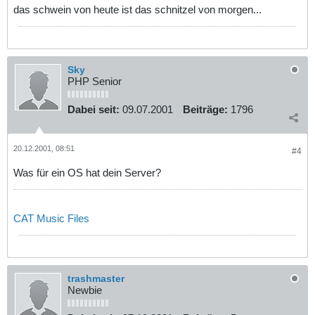
das schwein von heute ist das schnitzel von morgen...
Sky
PHP Senior
Dabei seit:
09.07.2001
Beiträge:
1796
20.12.2001, 08:51
#4
Was für ein OS hat dein Server?
CAT Music Files
trashmaster
Newbie