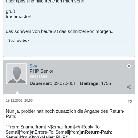
über tipps und hilfe freue ich mich sehr!
gruß
trashmaster!
das schwein von heute ist das schnitzel von morgen...
Stichworte:
-
Sky
PHP Senior
Dabei seit:
09.07.2001
Beiträge:
1796
19.12.2001, 20:56
#2
Nun ja, probier halt noch zusätzlich die Angabe des Return-
Path:
"From: $name[from] <$email[from]>\nReply-To:
$email[from]\nErrors-To: $email[from]
\nReturn-Path:
$email[from]
\nX-Mailer: PHP/"