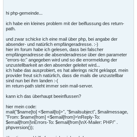
hi php-gemeinde...
ich habe ein kleines problem mit der beiflussung des return-
path.
und zwar schicke ich eine mail über php, bei angabe der
absender- und natürlich empfängeradresse. :-)
hier im forum habe ich gelesen, dass bei falscher
empfängeradresse die absenderadresse über den parameter
"errors-to:" angegeben wird und so die errormeldung der
unzustellbarkeit an den absender geleitet wird...
ich habe das ausprobiert, es hat allerings nicht geklappt. mein
provider freut sich natürlich, dass die mails die unzustellbar
sind nun bei ihm landen :-(
im return-path steht immer sein mail-server.
kann ich das überhaupt beeinflussen?
hier mein code:
mail("$name[to] <$email[to]>", "$mailsubject", $mailmessage,
"From: $name[from] <$email[from]>\nReply-To:
$email[from]\nErrors-To: $email[from]\nX-Mailer: PHP/" .
phpversion());