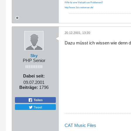
Hilfe für eine Vielzahl von Problemen!!!
http://www.1st-rootserver.de/
20.12.2001, 13:20
Dazu müsst ich wissen wie denn d
Sky
PHP Senior
Dabei seit:
09.07.2001
Beiträge:
1796
Teilen
Tweet
CAT Music Files