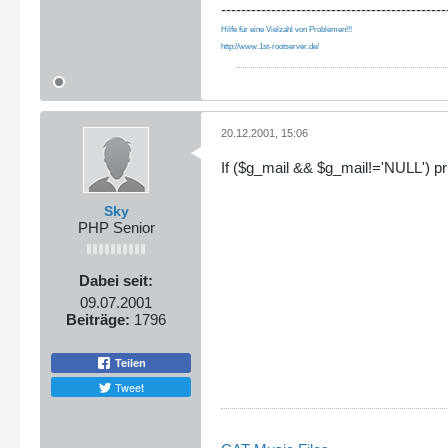
---------------------------------------------
Hilfe für eine Vielzahl von Problemen!!!
http://www.1st-rootserver.de/
20.12.2001, 15:06
If ($g_mail && $g_mail!='NULL') pr
Sky
PHP Senior
Dabei seit:
09.07.2001
Beiträge:
1796
Teilen
Tweet