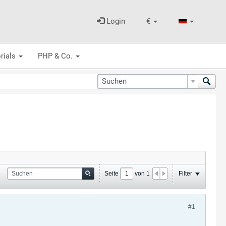
Login
€
rials
PHP & Co.
Seite
von
1
Filter
#1