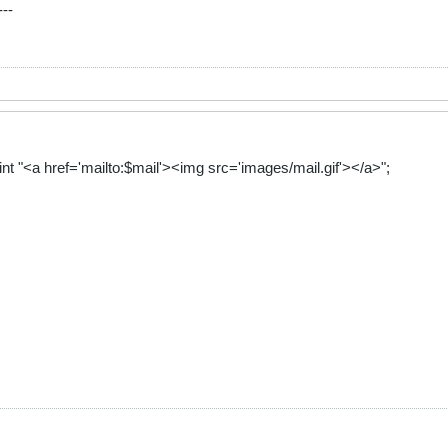
---
int "<a href='mailto:$mail'><img src='images/mail.gif'></a>";