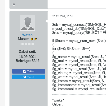
20.12.2001, 13:31
$db = mysql_connect("$MySQL_Ho
mysql_select_db("$MySQL_Data")
$res = mysql_query("SELECT * FRO
Wotan
Master
if ($num = mysql_num_rows($res)
{
for ($i=0; $i<$num; $i++)
Dabei seit:
{
$g_name = mysql_result($res, $i, 
16.09.2001
$g_mail = mysql_result($res, $i, "m
Beiträge:
5349
$g_web = mysql_result($res, $i, "w
$g_aim = mysql_result($res, $i, "a
Teilen
$g_eintrag = mysql_result($res, $i, 
$g_wert = mysql_result($res, $i, "
Tweet
$g_komm = mysql_result($res, $i,
$g_kommname = mysql_result($res
$g_kommmail = mysql_result($res, 
*winks*
Gilbert