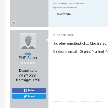
Hilfe für eine Vielzahl von Problemen!!!
http://www.1st-rootserver.de/
Stichworte:
-
20.12.2001, 13:02
Ja, aber umständlich... Mach's so:
If (Spalte email!=0) print "<a href
Sky
PHP Senior
Dabei seit:
09.07.2001
Beiträge:
1796
Teilen
Tweet