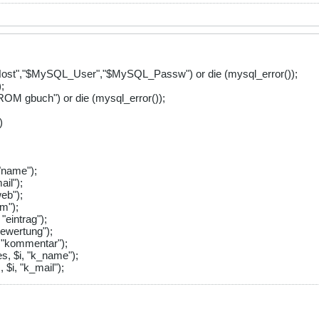
st","$MySQL_User","$MySQL_Passw") or die (mysql_error());
;
M gbuch") or die (mysql_error());
)
"name");
ail");
eb");
im");
"eintrag");
bewertung");
 "kommentar");
, $i, "k_name");
$i, "k_mail");