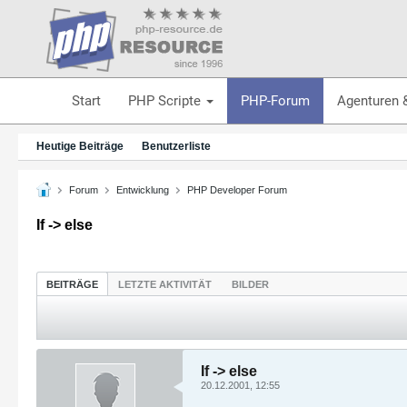
Start
PHP Scripte
PHP-Forum
Agenturen 
Heutige Beiträge
Benutzerliste
Forum
Entwicklung
PHP Developer Forum
If -> else
BEITRÄGE
LETZTE AKTIVITÄT
BILDER
If -> else
20.12.2001, 12:55