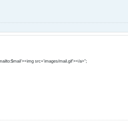
='mailto:$mail'><img src='images/mail.gif'></a>";