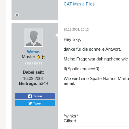
CAT Music Files
20.12.2001, 13:12
Hey Sky,
danke für die schnelle Antwort.
Wotan
Master
Meine Frage war dahingehend wie ic
If(Spalte email==0)
Dabei seit:
Wie wird eine Spalte Names Mail ab
16.09.2001
email.
Beiträge:
5349
Teilen
Tweet
*winks*
Gilbert
---------------------------------------------