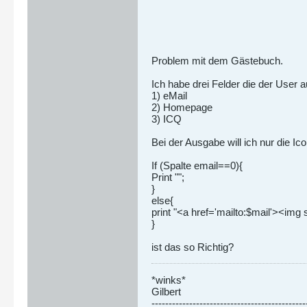
Problem mit dem Gästebuch.
Ich habe drei Felder die der User a
1) eMail
2) Homepage
3) ICQ
Bei der Ausgabe will ich nur die I
If (Spalte email==0){
Print "";
}
else{
print "<a href='mailto:$mail'><img 
}
ist das so Richtig?
*winks*
Gilbert
---------------------------------------------