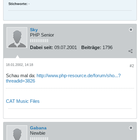
Stichworte:
-
Sky
PHP Senior
Dabei seit:
09.07.2001
Beiträge:
1796
18.01.2002, 14:18
#2
Schau mal da:
http://www.php-resource.de/forum/sho...?
threadid=3826
CAT Music Files
Gabana
Newbie