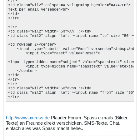
<tr>

<td class="wil2" colspan=4 valign=top bgcolor="#A7A7FB">

Text per email versenden<br>

</td>

</tr>

<tr>

<td class="wil2" width="5%">An  :</td>

<td class="wil2" align="left"><input name="to" size="50"></td
<td rowspan=2><center>

    <input type="submit" value="Email versenden">&nbsp;&nbsp;
        <input type="reset" value="Reset">

<input type=hidden name="subject" Value="Spasstext1" size="45
        <input type=hidden name="spasstext" Value="etexte/1.p
    </center>

</td>

</tr>

<tr>

<td class="wil2" width="5%">Von :</td>

<td class="wil2" align="left"><input name="from" size="50"></
</tr>
http://www.axcess.de
Plauder Forum, Spass e-mails (Bilder,
Texte) an Freunde direkt verschicken, SMS-Texte, Chat,
einfach alles was Spass macht hehe..