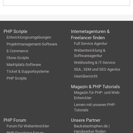
PHP Scripte
Internetagenturen &
Entwicklungsumgebungen
Freelancer finden
Full Service Agentur
Projektmanagement-Software
Webentwicklung &
E-Commerce
Softwareagentur
Clone-Scripts
Webhosting & IT-Service
Marktplatz-Software
SEA , SEM und SEO Agentur
Ticket & Supportsysteme
Userübersicht
PHP Scripte
Magazin & PHP Tutorials
Magazin für PHP- und Web-
Entwickler
Lernen mit unseren PHP-
Tutorials
PHP Forum
Unsere Partner
Forum für Webentwickler
Baukatastrophen.de |
Handwerker finden
PHP-Developer Forum