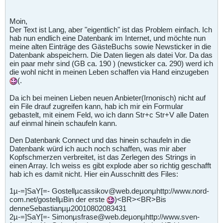
Moin,
Der Text ist Lang, aber "eigentlich" ist das Problem einfach. Ich
hab nun endlich eine Datenbank im Internet, und möchte nun
meine alten Einträge des GästeBuchs sowie Newsticker in die
Datenbank abspeichern. Die Daten liegen als datei Vor. Da das
ein paar mehr sind (GB ca. 190 ) (newsticker ca. 290) werd ich
die wohl nicht in meinen Leben schaffen via Hand einzugeben
(.
Da ich bei meinen Lieben neuen Anbieter(Irnonisch) nicht auf
ein File drauf zugreifen kann, hab ich mir ein Formular
gebastelt, mit einem Feld, wo ich dann Str+c Str+V alle Daten
auf einmal hinein schaufeln kann.
Den Datenbank Connect und das hinein schaufeln in die
Datenbank würd ich auch noch schaffen, was mir aber
Kopfschmerzen verbreitet, ist das Zerlegen des Strings in
einen Array. Ich weiss es gibt explode aber so richtig geschafft
hab ich es damit nicht. Hier ein Ausschnitt des Files:
1µ-=]SaY[=- Gostellµcassikov@web.deµonµhttp://www.nord-
com.net/gostellµBin der erste
)<BR><BR>Bis
denneSebastianµµ20010802083431
2µ-=]SaY[=- Simonµsfrase@web.deµonµhttp://www.sven-