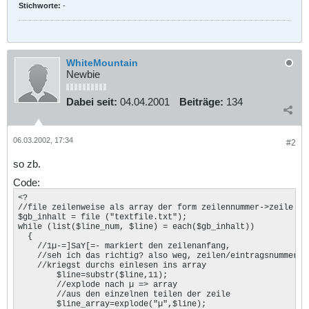
Stichworte:
-
WhiteMountain
Newbie
Dabei seit:
04.04.2001
Beiträge:
134
06.03.2002, 17:34
#2
so zb.
Code:
<?

//file zeilenweise als array der form zeilennummer->zeile ein
$gb_inhalt = file ("textfile.txt");

while (list($line_num, $line) = each($gb_inhalt))

  {

    //1µ-=]SaY[=- markiert den zeilenanfang,

    //seh ich das richtig? also weg, zeilen/eintragsnummern

    //kriegst durchs einlesen ins array

	$line=substr($line,11);

	//explode nach µ => array

        //aus den einzelnen teilen der zeile

	$line_array=explode("µ",$line);
