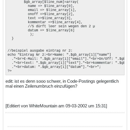
	$gb_array[$line_num]=array(

	  name => $line_array[0],

	  email => $line_array[1],

	  onoff =>$line_array[2],

	  text =>$line_array[3],

	  kommentar =>$line_array[4],

          //5 dürft leer sein wegen den 2 µ

	  datum => $line_array[6]

	   );

  }

//beispiel ausgabe eintrag nr 2:

echo "Eintrag Nr 2:<br>Name: ".$gb_array[1]["name"]

  ."<br>E-Mail: ".$gb_array[1]["email"]."<br>On/Off: ".$gb_ar
  ."<br>text: ".$gb_array[1]["text"]."<br>kommentar: ".$gb_ar
  ."<br>datum: ".$gb_array[1]["datum"]."<br>";

?>
edit: ist es denn sooo schwer, in Code-Postings gelegentlich
mal einen Zeilenumbruch einzufügen?
[Editiert von WhiteMountain am 09-03-2002 um 15:31]