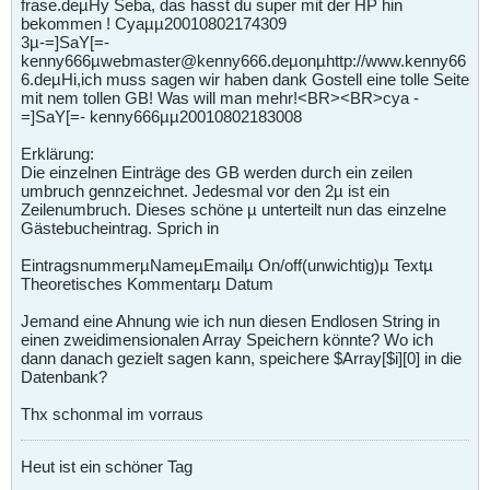
frase.deµHy Seba, das hasst du super mit der HP hin
bekommen ! Cyaµµ20010802174309
3µ-=]SaY[=-
kenny666µwebmaster@kenny666.deµonµhttp://www.kenny66
6.deµHi,ich muss sagen wir haben dank Gostell eine tolle Seite
mit nem tollen GB! Was will man mehr!<BR><BR>cya -
=]SaY[=- kenny666µµ20010802183008
Erklärung:
Die einzelnen Einträge des GB werden durch ein zeilen
umbruch gennzeichnet. Jedesmal vor den 2µ ist ein
Zeilenumbruch. Dieses schöne µ unterteilt nun das einzelne
Gästebucheintrag. Sprich in
EintragsnummerµNameµEmailµ On/off(unwichtig)µ Textµ
Theoretisches Kommentarµ Datum
Jemand eine Ahnung wie ich nun diesen Endlosen String in
einen zweidimensionalen Array Speichern könnte? Wo ich
dann danach gezielt sagen kann, speichere $Array[$i][0] in die
Datenbank?
Thx schonmal im vorraus
Heut ist ein schöner Tag