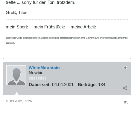
treffe ... sorry für den Ton, trotzdem.
Gruß, Titus
mein Sport:
mein Frühstück:
meine Arbeit:
Sämtliche Code-Schnipsel sind im Allgemeinen nicht getestet und werden ohne Gewähr auf Fehlerfreiheit und Korrektheit
gepostet.
WhiteMountain
Newbie
Dabei seit:
04.04.2001
Beiträge:
134
10.03.2002, 09:26
#5