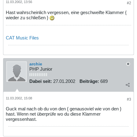
11.03.2002, 13:56
#2
Hast wahrscheinlich vergessen, eine geschweifte Klammer {
wieder zu schließen }
CAT Music Files
archie
PHP Junior
Dabei seit:
27.01.2002
Beiträge:
689
11.03.2002, 15:08
#3
Guck mal nach ob du von den { genausoviel wie von den }
hast. Wenn net überprüfe wo du diese Klammer
vergessenhast.