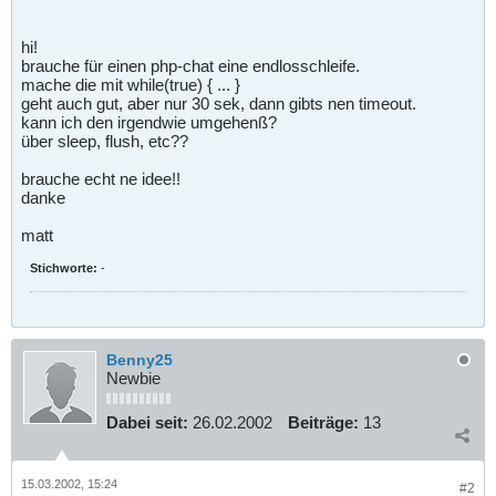
hi!
brauche für einen php-chat eine endlosschleife.
mache die mit while(true) { ... }
geht auch gut, aber nur 30 sek, dann gibts nen timeout.
kann ich den irgendwie umgehenß?
über sleep, flush, etc??
brauche echt ne idee!!
danke
matt
Stichworte:
-
Benny25
Newbie
Dabei seit:
26.02.2002
Beiträge:
13
15.03.2002, 15:24
#2