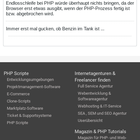
Endlosschleife bei PHP würde überhaupt nichts bringen, da der
Browser erst etwas ausgibt, wenn der PHP-Prozess fertig ist
bzw. abgebrochen wird.
Immer erst mal gucken, ob Benzin im Tank ist ...
PHP Scripte
Internetagenturen &
Entwicklungsumgebungen
Freelancer finden
Full Service Agentur
Projektmanagement-Software
Webentwicklung &
E-Commerce
Softwareagentur
Clone-Scripts
Webhosting & IT-Service
Marktplatz-Software
SEA , SEM und SEO Agentur
Ticket & Supportsysteme
Userübersicht
PHP Scripte
Magazin & PHP Tutorials
Magazin für PHP- und Web-