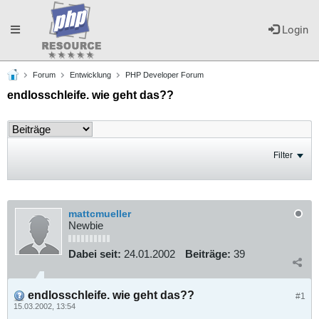
Toggle
Login
Forum
Entwicklung
PHP Developer Forum
navigation
endlosschleife. wie geht das??
Filter
mattcmueller
Newbie
Dabei seit:
24.01.2002
Beiträge:
39
endlosschleife. wie geht das??
#1
15.03.2002, 13:54