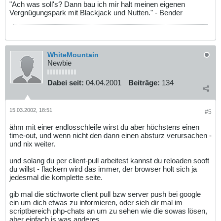
"Ach was soll's? Dann bau ich mir halt meinen eigenen
Vergnügungspark mit Blackjack und Nutten." - Bender
WhiteMountain
Newbie
Dabei seit:
04.04.2001
Beiträge:
134
15.03.2002, 18:51
#5
ähm mit einer endlosschleife wirst du aber höchstens einen
time-out, und wenn nicht den dann einen absturz verursachen -
und nix weiter.
und solang du per client-pull arbeitest kannst du reloaden sooft
du willst - flackern wird das immer, der browser holt sich ja
jedesmal die komplette seite.
gib mal die stichworte client pull bzw server push bei google
ein um dich etwas zu informieren, oder sieh dir mal im
scriptbereich php-chats an um zu sehen wie die sowas lösen,
aber einfach is was anderes...