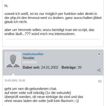
hi,
soweit ich weiß, ist es nur möglich per funktion oder direkt in
der php.ini den timeout-wert zu ändern. ganz ausschalten jibbet
glaub ich nicht.
aber um himmels willen, wozu benötigt man ein script, das
endlos läuft...??? würd mich ma interessieren.
mattcmueller
Newbie
Dabei seit:
24.01.2002
Beiträge:
39
15.03.2002, 15:30
#3
geht um nen db-gebundenen chat.
auf einer seite soll ständig (1x die sekunde)
überprüft werden, ob neue einträge da sind und das
ohne neues laden der seite (will kein flackern ;-))