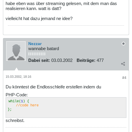
habe eben was über streaming gelesen, mit dem man das
realisieren kann. watt is datt?
vielleicht hat dazu jemand ne idee?
Nezzar
wannabe batard
Dabei seit:
03.03.2002
Beiträge:
477
15.03.2002, 18:16
#4
Du könntest die Endlosschleife erstellen indem du
PHP-Code:
while(
1
) {
//code here
};
schreibst.