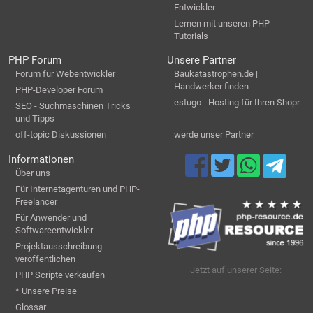
Entwickler
Lernen mit unseren PHP-
Tutorials
PHP Forum
Unsere Partner
Forum für Webentwickler
Baukatastrophen.de |
Handwerker finden
PHP-Developer Forum
estugo - Hosting für Ihren Shopr
SEO - Suchmaschinen Tricks
und Tipps
off-topic Diskussionen
werde unser Partner
Informationen
Über uns
Für Internetagenturen und PHP-
Freelancer
Für Anwender und
Softwareentwickler
Projektausschreibung
veröffentlichen
Jetzt auf unserer Seite:
PHP Scripte verkaufen
* Unsere Preise
Glossar