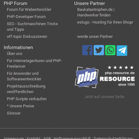
PHP Forum
Unsere Partner
Forum für Webentwickler
Baukatastrophen.de |
Handwerker finden
PHP-Developer Forum
estugo - Hosting für Ihren Shopr
SEO - Suchmaschinen Tricks
und Tipps
off-topic Diskussionen
werde unser Partner
Informationen
Über uns
Für Internetagenturen und PHP-
Freelancer
Für Anwender und
Softwareentwickler
Projektausschreibung
veröffentlichen
Jetzt auf unserer Seite:
PHP Scripte verkaufen
* Unsere Preise
Glossar
Impressum
|
Kontakt
|
AGB
|
Haftungsaussschluß
|
Datenschutzerklärung
|