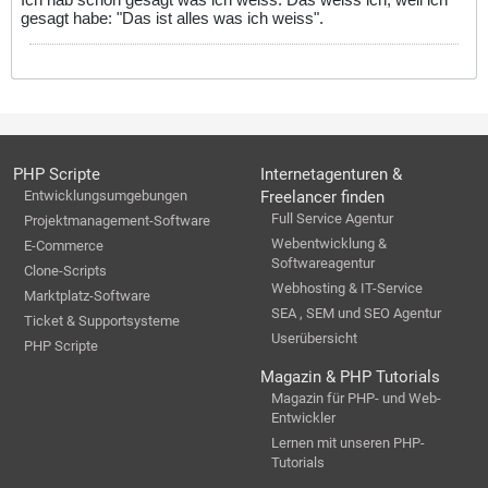
gesagt habe: "Das ist alles was ich weiss".
PHP Scripte
Internetagenturen &
Entwicklungsumgebungen
Freelancer finden
Full Service Agentur
Projektmanagement-Software
Webentwicklung &
E-Commerce
Softwareagentur
Clone-Scripts
Webhosting & IT-Service
Marktplatz-Software
SEA , SEM und SEO Agentur
Ticket & Supportsysteme
Userübersicht
PHP Scripte
Magazin & PHP Tutorials
Magazin für PHP- und Web-
Entwickler
Lernen mit unseren PHP-
Tutorials