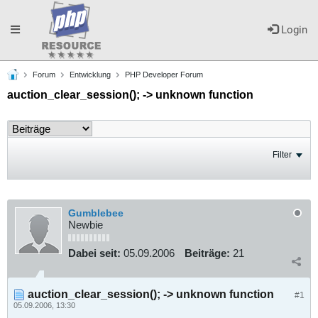
Toggle
Login
Forum
Entwicklung
PHP Developer Forum
navigation
auction_clear_session(); -> unknown function
Filter
Gumblebee
Newbie
Dabei seit:
05.09.2006
Beiträge:
21
auction_clear_session(); -> unknown function
#1
05.09.2006, 13:30