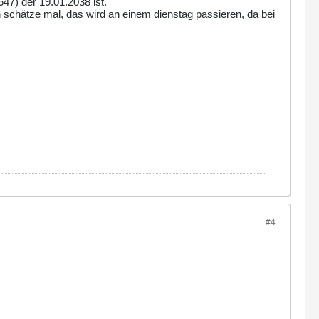
47) der 19.01.2038 ist.
ch schätze mal, das wird an einem dienstag passieren, da bei
#4