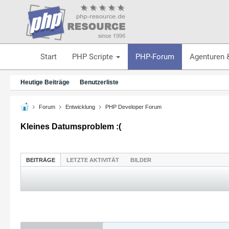
Start
PHP Scripte
PHP-Forum
Agenturen 
Heutige Beiträge
Benutzerliste
Forum
Entwicklung
PHP Developer Forum
Kleines Datumsproblem :(
BEITRÄGE
LETZTE AKTIVITÄT
BILDER