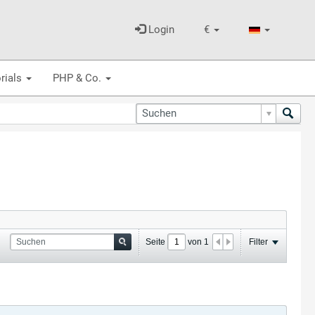
Login
€
rials
PHP & Co.
Seite
von
1
Filter