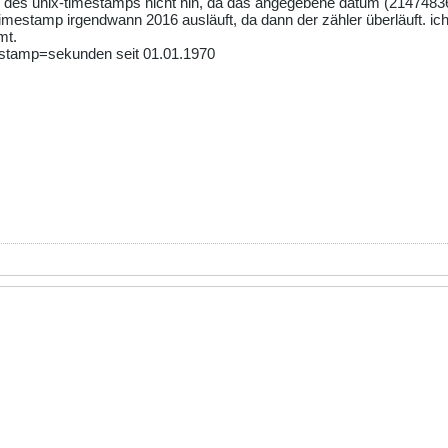
ung des unix-timestamps nicht hin, da das angegebene datum (21474836
x-timestamp irgendwann 2016 ausläuft, da dann der zähler überläuft. i
mt.
mestamp=sekunden seit 01.01.1970