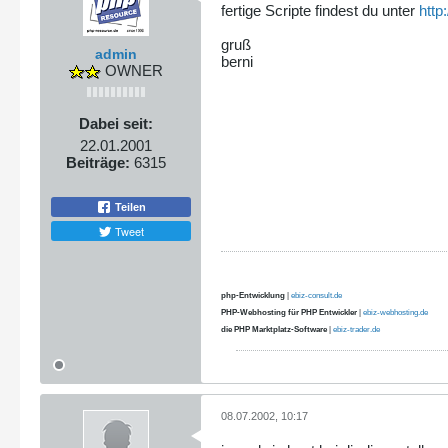
fertige Scripte findest du unter
http
gruß
admin
berni
OWNER
Dabei seit:
22.01.2001
Beiträge:
6315
Teilen
Tweet
php-Entwicklung
|
ebiz-consult.de
PHP-Webhosting für PHP Entwickler
|
ebiz-webhosting.de
die PHP Marktplatz-Software
|
ebiz-trader.de
08.07.2002, 10:17