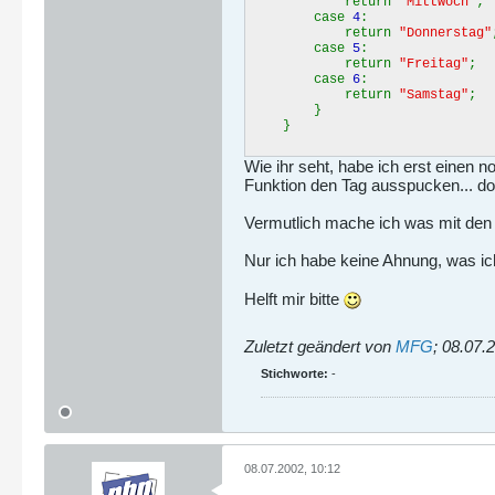
return
"Mittwoch"
;
case
4
:
return
"Donnerstag"
case
5
:
return
"Freitag"
;
case
6
:
return
"Samstag"
;
}
}
Wie ihr seht, habe ich erst einen
Funktion den Tag ausspucken... d
Vermutlich mache ich was mit den 
Nur ich habe keine Ahnung, was i
Helft mir bitte
Zuletzt geändert von
MFG
;
08.07.2
Stichworte:
-
08.07.2002, 10:12