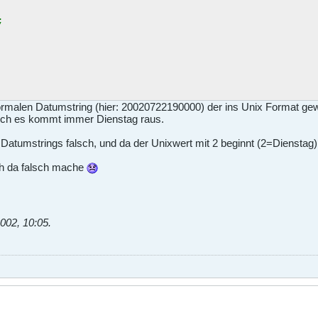
;
 normalen Datumstring (hier: 20020722190000) der ins Unix Format ge
och es kommt immer Dienstag raus.
Datumstrings falsch, und da der Unixwert mit 2 beginnt (2=Diensta
ch da falsch mache
002, 10:05
.