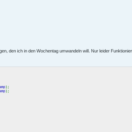
gen, den ich in den Wochentag umwandeln will. Nur leider Funktioniert
amp
);
amp
);