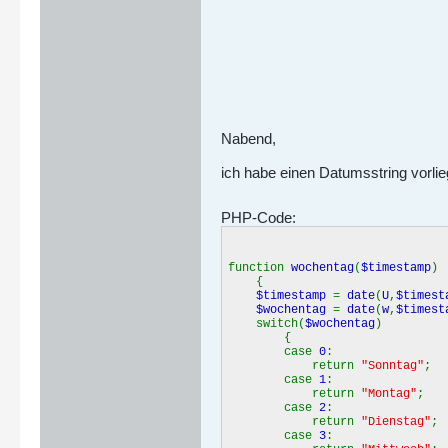
Nabend,
ich habe einen Datumsstring vorlie
PHP-Code:
function
wochentag
(
$timestamp
)
{
$timestamp
=
date
(
U
,
$timest
$wochentag
=
date
(
w
,
$timest
switch(
$wochentag
)
{
case
0
:
return
"Sonntag"
;
case
1
:
return
"Montag"
;
case
2
:
return
"Dienstag"
;
case
3
: