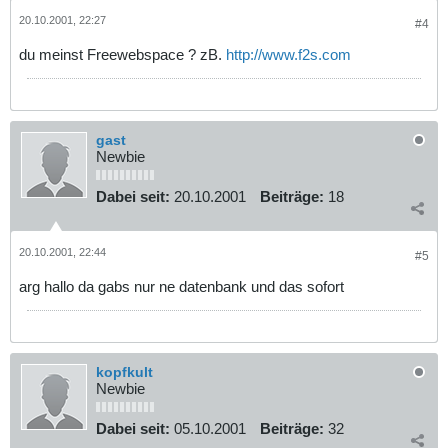
20.10.2001, 22:27
#4
du meinst Freewebspace ? zB.
http://www.f2s.com
gast
Newbie
Dabei seit:
20.10.2001
Beiträge:
18
20.10.2001, 22:44
#5
arg hallo da gabs nur ne datenbank und das sofort
kopfkult
Newbie
Dabei seit:
05.10.2001
Beiträge:
32