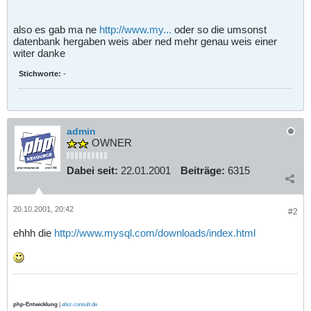
also es gab ma ne
http://www.my...
oder so die umsonst
datenbank hergaben weis aber ned mehr genau weis einer
witer danke
Stichworte:
-
admin
OWNER
Dabei seit:
22.01.2001
Beiträge:
6315
20.10.2001, 20:42
#2
ehhh die
http://www.mysql.com/downloads/index.html
php-Entwicklung
|
ebiz-consult.de