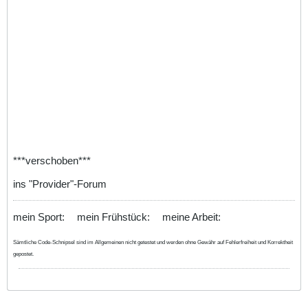
***verschoben***
ins "Provider"-Forum
mein Sport:
mein Frühstück:
meine Arbeit:
Sämtliche Code-Schnipsel sind im Allgemeinen nicht getestet und werden ohne Gewähr auf Fehlerfreiheit und Korrektheit
gepostet.