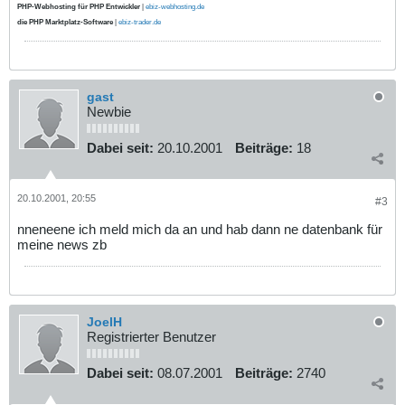
PHP-Webhosting für PHP Entwickler
|
ebiz-webhosting.de
die PHP Marktplatz-Software
|
ebiz-trader.de
gast
Newbie
Dabei seit:
20.10.2001
Beiträge:
18
20.10.2001, 20:55
#3
nneneene ich meld mich da an und hab dann ne datenbank für
meine news zb
JoelH
Registrierter Benutzer
Dabei seit:
08.07.2001
Beiträge:
2740