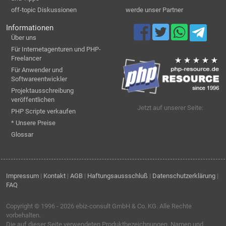
off-topic Diskussionen
werde unser Partner
Informationen
Über uns
Für Internetagenturen und PHP-
Freelancer
Für Anwender und
Softwareentwickler
Projektausschreibung
veröffentlichen
Jetzt auf unserer Seite:
PHP Scripte verkaufen
* Unsere Preise
Glossar
Impressum
|
Kontakt
|
AGB
|
Haftungsaussschluß
|
Datenschutzerklärung
|
FAQ
Copyright © 1996 - 2026
ebiz-consult GmbH & Co. KG
. Alle Rechte
vorbehalten.
Die auf dieser Seite verwendeten Produktbezeichnungen, Namen und