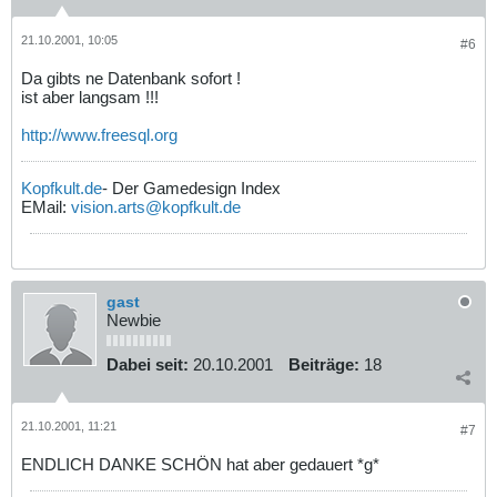
21.10.2001, 10:05
#6
Da gibts ne Datenbank sofort !
ist aber langsam !!!
http://www.freesql.org
Kopfkult.de
- Der Gamedesign Index
EMail:
vision.arts@kopfkult.de
gast
Newbie
Dabei seit:
20.10.2001
Beiträge:
18
21.10.2001, 11:21
#7
ENDLICH DANKE SCHÖN hat aber gedauert *g*