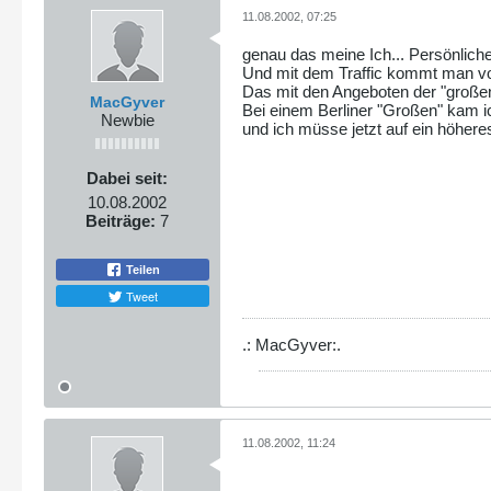
11.08.2002, 07:25
genau das meine Ich... Persönlich
Und mit dem Traffic kommt man vore
Das mit den Angeboten der "großen
MacGyver
Bei einem Berliner "Großen" kam ic
Newbie
und ich müsse jetzt auf ein höhere
Dabei seit:
10.08.2002
Beiträge:
7
Teilen
Tweet
.: MacGyver:.
11.08.2002, 11:24