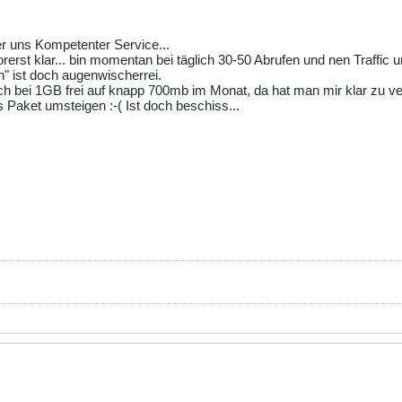
er uns Kompetenter Service...
rst klar... bin momentan bei täglich 30-50 Abrufen und nen Traffic 
" ist doch augenwischerrei.
h bei 1GB frei auf knapp 700mb im Monat, da hat man mir klar zu ver
s Paket umsteigen :-( Ist doch beschiss...