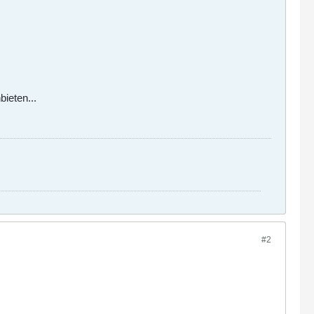
ieten...
#2