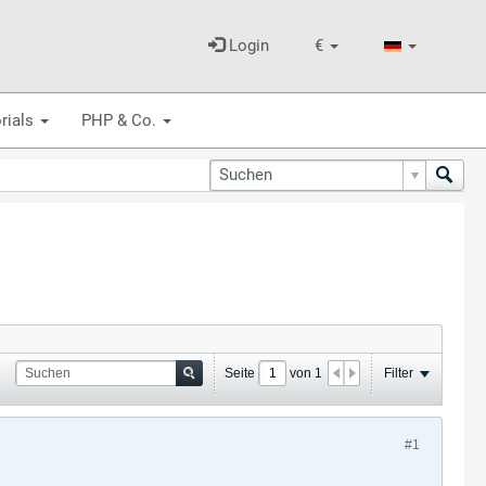
Login
€
rials
PHP & Co.
Seite
von
1
Filter
#1