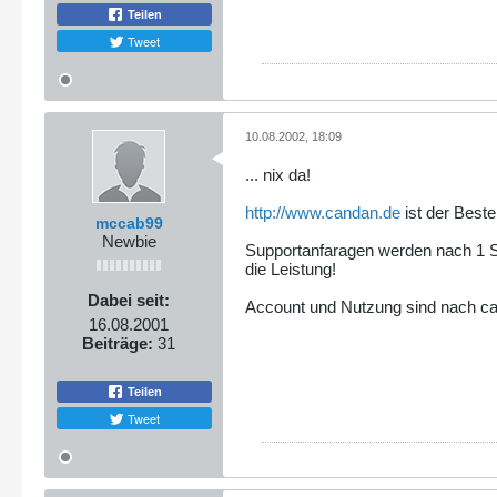
Teilen
Tweet
10.08.2002, 18:09
... nix da!
http://www.candan.de
ist der Beste.
mccab99
Newbie
Supportanfaragen werden nach 1 Stu
die Leistung!
Dabei seit:
Account und Nutzung sind nach ca.
16.08.2001
Beiträge:
31
Teilen
Tweet