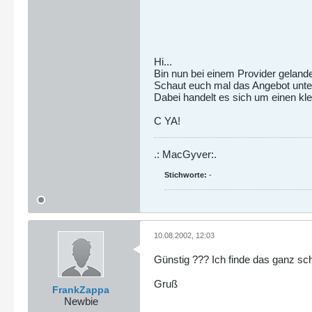
Hi...
Bin nun bei einem Provider gelandet
Schaut euch mal das Angebot unt
Dabei handelt es sich um einen kle
C YA!
.: MacGyver:.
Stichworte:
-
10.08.2002, 12:03
Günstig ??? Ich finde das ganz sch
Gruß
FrankZappa
Newbie