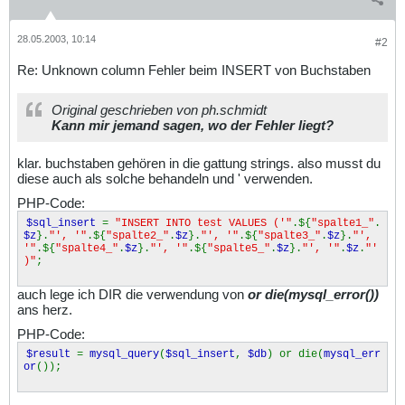
28.05.2003, 10:14
#2
Re: Unknown column Fehler beim INSERT von Buchstaben
Original geschrieben von ph.schmidt
Kann mir jemand sagen, wo der Fehler liegt?
klar. buchstaben gehören in die gattung strings. also musst du
diese auch als solche behandeln und ' verwenden.
PHP-Code:
$sql_insert
=
"INSERT INTO test VALUES ('"
.${
"spalte1_"
.
$z
}.
"', '"
.${
"spalte2_"
.
$z
}.
"', '"
.${
"spalte3_"
.
$z
}.
"',
'"
.${
"spalte4_"
.
$z
}.
"', '"
.${
"spalte5_"
.
$z
}.
"', '"
.
$z
.
"'
)"
;
auch lege ich DIR die verwendung von
or die(mysql_error())
ans herz.
PHP-Code:
$result
=
mysql_query
(
$sql_insert
,
$db
) or die(
mysql_err
or
());