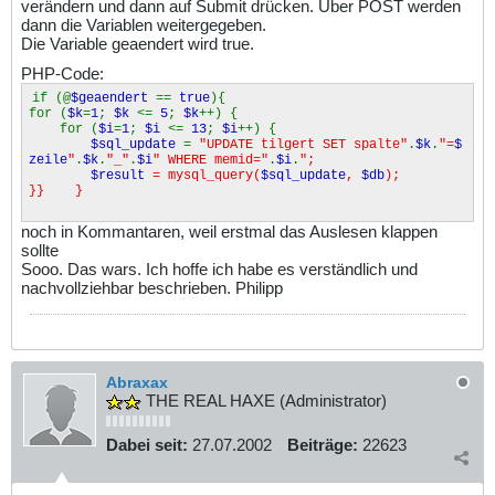
verändern und dann auf Submit drücken. Über POST werden
dann die Variablen weitergegeben.
Die Variable geaendert wird true.
PHP-Code:
if (@
$geaendert
==
true
){
for (
$k
=
1
;
$k
<=
5
;
$k
++) {
for (
$i
=
1
;
$i
<=
13
;
$i
++) {
$sql_update
=
"UPDATE tilgert SET spalte"
.
$k
.
"=
$
zeile
"
.
$k
.
"_"
.
$i
" WHERE memid="
.
$i
.
";
$result
= mysql_query(
$sql_update
,
$db
);
}} }
noch in Kommantaren, weil erstmal das Auslesen klappen
sollte
Sooo. Das wars. Ich hoffe ich habe es verständlich und
nachvollziehbar beschrieben. Philipp
Abraxax
THE REAL HAXE (Administrator)
Dabei seit:
27.07.2002
Beiträge:
22623