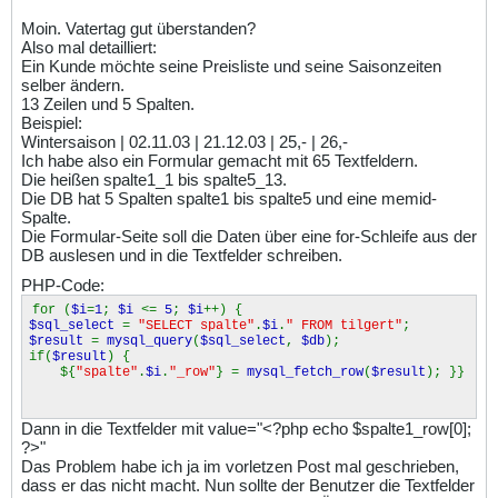
Moin. Vatertag gut überstanden?
Also mal detailliert:
Ein Kunde möchte seine Preisliste und seine Saisonzeiten
selber ändern.
13 Zeilen und 5 Spalten.
Beispiel:
Wintersaison | 02.11.03 | 21.12.03 | 25,- | 26,-
Ich habe also ein Formular gemacht mit 65 Textfeldern.
Die heißen spalte1_1 bis spalte5_13.
Die DB hat 5 Spalten spalte1 bis spalte5 und eine memid-
Spalte.
Die Formular-Seite soll die Daten über eine for-Schleife aus der
DB auslesen und in die Textfelder schreiben.
PHP-Code:
for (
$i
=
1
;
$i
<=
5
;
$i
++) {
$sql_select
=
"SELECT spalte"
.
$i
.
" FROM tilgert"
;
$result
=
mysql_query
(
$sql_select
,
$db
);
if(
$result
) {
${
"spalte"
.
$i
.
"_row"
} =
mysql_fetch_row
(
$result
); }}
Dann in die Textfelder mit value="<?php echo $spalte1_row[0];
?>"
Das Problem habe ich ja im vorletzen Post mal geschrieben,
dass er das nicht macht. Nun sollte der Benutzer die Textfelder