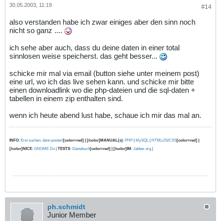
30.05.2003, 11:19
#14
also verstanden habe ich zwar einiges aber den sinn noch
nicht so ganz ....
ich sehe aber auch, dass du deine daten in einer total
sinnlosen weise speicherst. das geht besser...
schicke mir mal via email (button siehe unter meinem post)
eine url, wo ich das live sehen kann. und schicke mir bitte
einen downloadlink wo die php-dateien und die sql-daten +
tabellen in einem zip enthalten sind.
wenn ich heute abend lust habe, schaue ich mir das mal an.
INFO
:
Erst suchen, dann posten!
[color=red] | [/color]MANUAL(s)
:
PHP
|
MySQL
|
HTML/JS/CSS
[color=red] |
[/color]NICE
:
GNOME Do
|
TESTS
:
Gästebuch
[color=red] | [/color]IM
:
Jabber.org
|
ph.schmidt
Junior Member