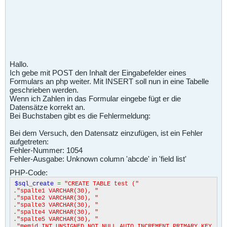
Hallo.
Ich gebe mit POST den Inhalt der Eingabefelder eines
Formulars an php weiter. Mit INSERT soll nun in eine Tabelle
geschrieben werden.
Wenn ich Zahlen in das Formular eingebe fügt er die
Datensätze korrekt an.
Bei Buchstaben gibt es die Fehlermeldung:
Bei dem Versuch, den Datensatz einzufügen, ist ein Fehler
aufgetreten:
Fehler-Nummer: 1054
Fehler-Ausgabe: Unknown column 'abcde' in 'field list'
PHP-Code:
$sql_create
=
"CREATE TABLE test ("
.
"spalte1 VARCHAR(30), "
.
"spalte2 VARCHAR(30), "
.
"spalte3 VARCHAR(30), "
.
"spalte4 VARCHAR(30), "
.
"spalte5 VARCHAR(30), "
.
"memid INT UNSIGNED NOT NULL AUTO_INCREMENT PRIMARY KEY