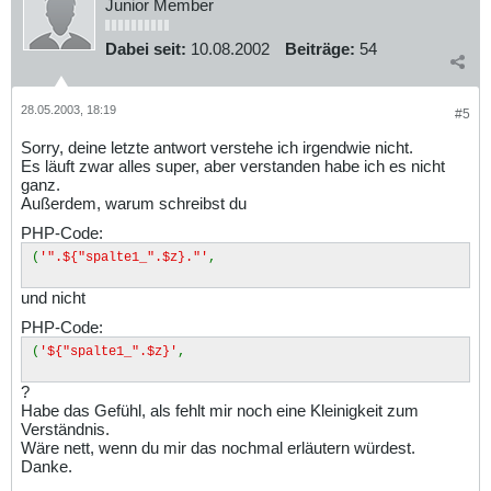
Junior Member
Dabei seit:
10.08.2002
Beiträge:
54
28.05.2003, 18:19
#5
Sorry, deine letzte antwort verstehe ich irgendwie nicht.
Es läuft zwar alles super, aber verstanden habe ich es nicht
ganz.
Außerdem, warum schreibst du
PHP-Code:
(
'".${"spalte1_".$z}."'
,
und nicht
PHP-Code:
(
'${"spalte1_".$z}'
,
?
Habe das Gefühl, als fehlt mir noch eine Kleinigkeit zum
Verständnis.
Wäre nett, wenn du mir das nochmal erläutern würdest.
Danke.