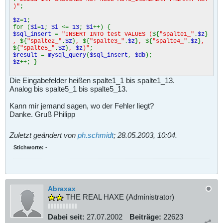
)"
;
$z
=
1
;
for (
$i
=
1
;
$i
<=
13
;
$i
++) {
$sql_insert
=
"INSERT INTO test VALUES (
${
"spalte1_"
.
$z
}
,
${
"spalte2_"
.
$z
}
,
${
"spalte3_"
.
$z
}
,
${
"spalte4_"
.
$z
}
,
${
"spalte5_"
.
$z
}
,
$z
)"
;
$result
=
mysql_query
(
$sql_insert
,
$db
);
$z
++; }
Die Eingabefelder heißen spalte1_1 bis spalte1_13.
Analog bis spalte5_1 bis spalte5_13.
Kann mir jemand sagen, wo der Fehler liegt?
Danke. Gruß Philipp
Zuletzt geändert von
ph.schmidt
;
28.05.2003, 10:04
.
Stichworte:
-
Abraxax
THE REAL HAXE (Administrator)
Dabei seit:
27.07.2002
Beiträge:
22623