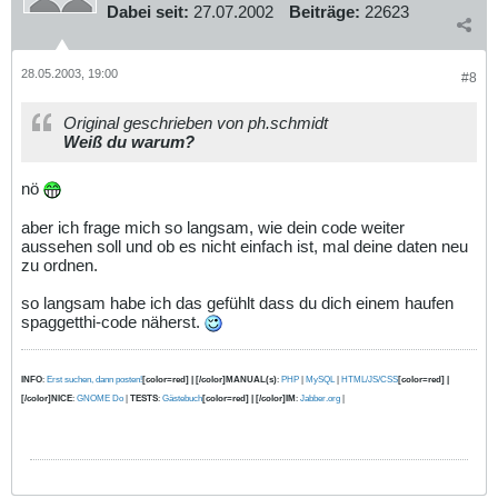
Dabei seit:
27.07.2002
Beiträge:
22623
28.05.2003, 19:00
#8
Original geschrieben von ph.schmidt
Weiß du warum?
nö
aber ich frage mich so langsam, wie dein code weiter
aussehen soll und ob es nicht einfach ist, mal deine daten neu
zu ordnen.
so langsam habe ich das gefühlt dass du dich einem haufen
spaggetthi-code näherst.
INFO
:
Erst suchen, dann posten!
[color=red] | [/color]MANUAL(s)
:
PHP
|
MySQL
|
HTML/JS/CSS
[color=red] |
[/color]NICE
:
GNOME Do
|
TESTS
:
Gästebuch
[color=red] | [/color]IM
:
Jabber.org
|