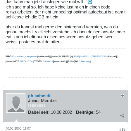
das kann man jetzt auslegen wie mal will...
ich sage mal so. ich habe keine lust mich in einen code
reinzuarbeiten, der nicht umbedingt optimal aufgebaut ist. damit
schliesse ich die DB mit ein.
aber du kannst mal gerne den hintergrund verraten, was du
genau machst. vielleicht verstehe ich dann deinen ansatz, oder
evtl kann ich dir auch einen besseren ansatz geben. wer
weiss. poste es mal detailiert.
INFO
:
Erst suchen, dann posten!
[color=red] | [/color]MANUAL(s)
:
PHP
|
MySQL
|
HTML/JS/CSS
[color=red] |
[/color]NICE
:
GNOME Do
|
TESTS
:
Gästebuch
[color=red] | [/color]IM
:
Jabber.org
|
ph.schmidt
Junior Member
Dabei seit:
10.08.2002
Beiträge:
54
30.05.2003, 11:07
#13