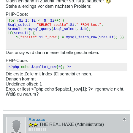
Mach ich dann in Zukunft immer so. Ist ja sauberer.
Stehe allerdings vor dem nächsten Problem:
PHP-Code:
for (
$i
=
1
;
$i
<=
5
;
$i
++) {
$sql_select
=
"SELECT spalte"
.
$i
.
" FROM test"
;
$result
=
mysql_query
(
$sql_select
,
$db
);
if(
$result
) {
${
"spalte"
.
$i
.
"_row"
} =
mysql_fetch_row
(
$result
); }}
Das array wird dann in eine Tabelle geschrieben.
PHP-Code:
<?php
echo
$spalte1_row
[
0
];
?>
Die erste Zeile mit Index [0] schreibt er noch.
Danach kommt
Undefined offset: 1
Ergo, er liest <?php echo $spalte1_row[1]; ?> irgendwie nicht.
Weiß du warum?
Abraxax
THE REAL HAXE (Administrator)