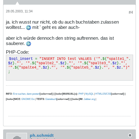
28.05.2003, 11:34
#4
ja. ich wusst nur nicht, ob du auch buchstaben zulassen
wolltest...
mit ' geht es aber auch-
aber ich würde dennoch den string auftrennen. das ist
sauberer.
PHP-Code:
$sql_insert
=
"INSERT INTO test VALUES ('"
.${
"spalte1_"
.
$z
}.
"', '"
.${
"spalte2_"
.
$z
}.
"', '"
.${
"spalte3_"
.
$z
}.
"',
'"
.${
"spalte4_"
.
$z
}.
"', '"
.${
"spalte5_"
.
$z
}.
"', "
.
$z
.
")"
;
INFO
:
Erst suchen, dann posten!
[color=red] | [/color]MANUAL(s)
:
PHP
|
MySQL
|
HTML/JS/CSS
[color=red] |
[/color]NICE
:
GNOME Do
|
TESTS
:
Gästebuch
[color=red] | [/color]IM
:
Jabber.org
|
ph.schmidt