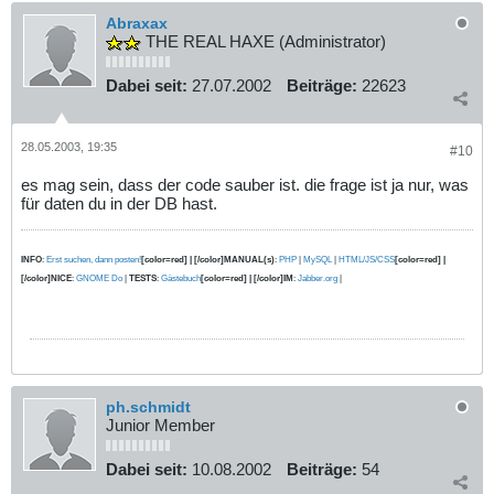
Abraxax
THE REAL HAXE (Administrator)
Dabei seit:
27.07.2002
Beiträge:
22623
28.05.2003, 19:35
#10
es mag sein, dass der code sauber ist. die frage ist ja nur, was
für daten du in der DB hast.
INFO
:
Erst suchen, dann posten!
[color=red] | [/color]MANUAL(s)
:
PHP
|
MySQL
|
HTML/JS/CSS
[color=red] |
[/color]NICE
:
GNOME Do
|
TESTS
:
Gästebuch
[color=red] | [/color]IM
:
Jabber.org
|
ph.schmidt
Junior Member
Dabei seit:
10.08.2002
Beiträge:
54