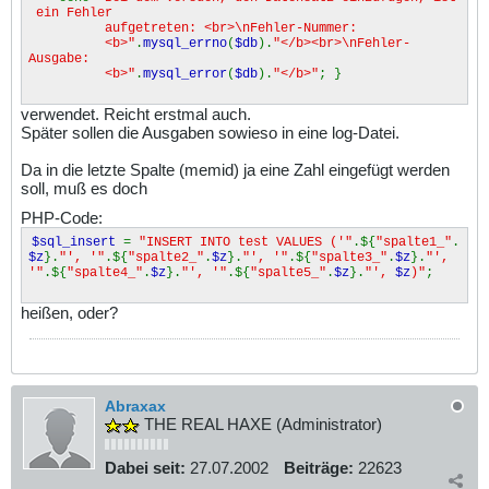
ein Fehler
aufgetreten: <br>\nFehler-Nummer:
<b>"
.
mysql_errno
(
$db
).
"</b><br>\nFehler-
Ausgabe:
<b>"
.
mysql_error
(
$db
).
"</b>"
; }
verwendet. Reicht erstmal auch.
Später sollen die Ausgaben sowieso in eine log-Datei.
Da in die letzte Spalte (memid) ja eine Zahl eingefügt werden
soll, muß es doch
PHP-Code:
$sql_insert
=
"INSERT INTO test VALUES ('"
.${
"spalte1_"
.
$z
}.
"', '"
.${
"spalte2_"
.
$z
}.
"', '"
.${
"spalte3_"
.
$z
}.
"',
'"
.${
"spalte4_"
.
$z
}.
"', '"
.${
"spalte5_"
.
$z
}.
"',
$z
)"
;
heißen, oder?
Abraxax
THE REAL HAXE (Administrator)
Dabei seit:
27.07.2002
Beiträge:
22623