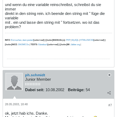
und wenn du eine variable reinschreibst, schreibst du sie
immer
direkt in den string rein. ich beende den string mit " füge die
variable
mit . ein und lasse den string mit " fortsetzen. wo ist das
problem?
INFO
:
Erst suchen, dann posten!
[color=red] | [/color]MANUAL(s)
:
PHP
|
MySQL
|
HTML/JS/CSS
[color=red] |
[/color]NICE
:
GNOME Do
|
TESTS
:
Gästebuch
[color=red] | [/color]IM
:
Jabber.org
|
ph.schmidt
Junior Member
Dabei seit:
10.08.2002
Beiträge:
54
28.05.2003, 18:48
#7
ok, jetzt hab ichs. Danke.