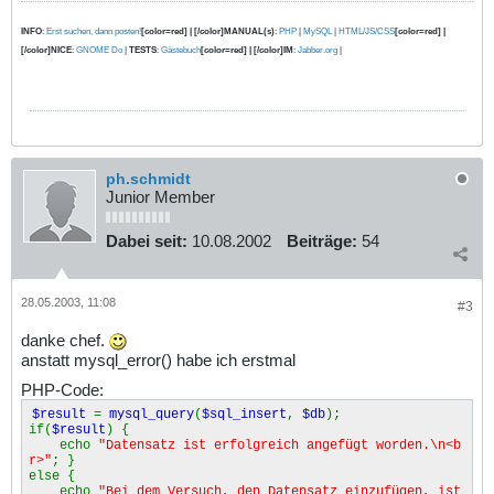
INFO
:
Erst suchen, dann posten!
[color=red] | [/color]MANUAL(s)
:
PHP
|
MySQL
|
HTML/JS/CSS
[color=red] |
[/color]NICE
:
GNOME Do
|
TESTS
:
Gästebuch
[color=red] | [/color]IM
:
Jabber.org
|
ph.schmidt
Junior Member
Dabei seit:
10.08.2002
Beiträge:
54
28.05.2003, 11:08
#3
danke chef.
anstatt mysql_error() habe ich erstmal
PHP-Code:
$result
=
mysql_query
(
$sql_insert
,
$db
);
if(
$result
) {
echo
"Datensatz ist erfolgreich angefügt worden.\n<b
r>"
; }
else {
echo
"Bei dem Versuch, den Datensatz einzufügen, ist