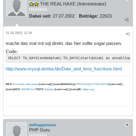
THE REAL HAXE (Administrator)
Dabei seit:
27.07.2002
Beiträge:
22623
31.05.2003, 11:34
#2
mache das mal mit sql direkt. das hier sollte sogar passen.
Code:
SELECT TO_DAYS(endedatum)-TO_DAYS(startdatum) as anzahltage 
http://www.mysql.de/doc/de/Date_and_time_functions.html
INFO
:
Erst suchen, dann posten!
[color=red] | [/color]MANUAL(s)
:
PHP
|
MySQL
|
HTML/JS/CSS
[color=red] |
[/color]NICE
:
GNOME Do
|
TESTS
:
Gästebuch
[color=red] | [/color]IM
:
Jabber.org
|
mrhappiness
PHP Guru