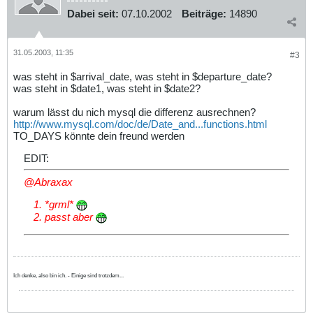
Dabei seit:
07.10.2002
Beiträge:
14890
31.05.2003, 11:35
#3
was steht in $arrival_date, was steht in $departure_date?
was steht in $date1, was steht in $date2?
warum lässt du nich mysql die differenz ausrechnen?
http://www.mysql.com/doc/de/Date_and...functions.html
TO_DAYS könnte dein freund werden
EDIT:
@Abraxax
*grml*
passt aber
Ich denke, also bin ich. - Einige sind trotzdem...