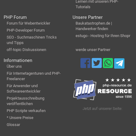
Lernen mit unseren PHP-
Tutorials
PHP Forum
Unsere Partner
Forum für Webentwickler
Baukatastrophen.de |
Handwerker finden
PHP-Developer Forum
estugo - Hosting für Ihren Shopr
SEO - Suchmaschinen Tricks
und Tipps
off-topic Diskussionen
werde unser Partner
Informationen
Über uns
Für Internetagenturen und PHP-
Freelancer
Für Anwender und
Softwareentwickler
Projektausschreibung
veröffentlichen
Jetzt auf unserer Seite:
PHP Scripte verkaufen
* Unsere Preise
Glossar