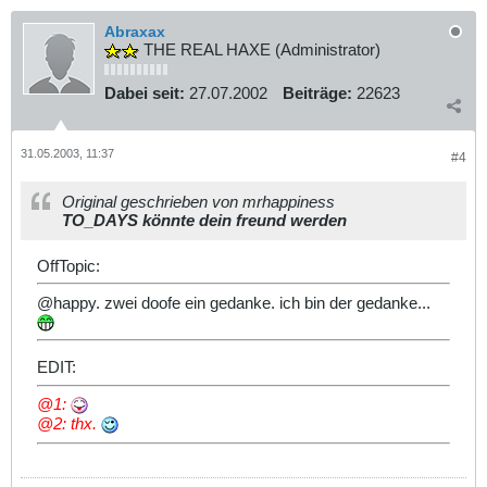
Abraxax
THE REAL HAXE (Administrator)
Dabei seit:
27.07.2002
Beiträge:
22623
31.05.2003, 11:37
#4
Original geschrieben von mrhappiness
TO_DAYS könnte dein freund werden
OffTopic:
@happy. zwei doofe ein gedanke. ich bin der gedanke...
EDIT:
@1:
@2: thx.