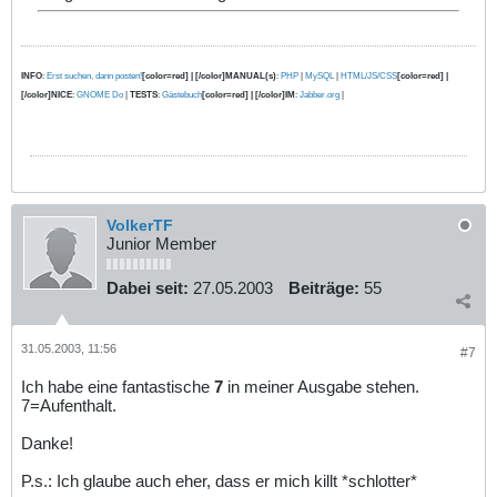
INFO
:
Erst suchen, dann posten!
[color=red] | [/color]MANUAL(s)
:
PHP
|
MySQL
|
HTML/JS/CSS
[color=red] |
[/color]NICE
:
GNOME Do
|
TESTS
:
Gästebuch
[color=red] | [/color]IM
:
Jabber.org
|
VolkerTF
Junior Member
Dabei seit:
27.05.2003
Beiträge:
55
31.05.2003, 11:56
#7
Ich habe eine fantastische
7
in meiner Ausgabe stehen.
7=Aufenthalt.
Danke!
P.s.: Ich glaube auch eher, dass er mich killt *schlotter*