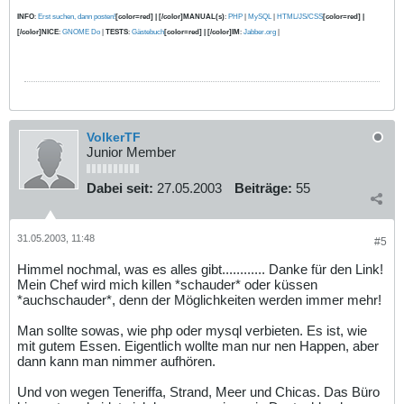
INFO
:
Erst suchen, dann posten!
[color=red] | [/color]MANUAL(s)
:
PHP
|
MySQL
|
HTML/JS/CSS
[color=red] |
[/color]NICE
:
GNOME Do
|
TESTS
:
Gästebuch
[color=red] | [/color]IM
:
Jabber.org
|
VolkerTF
Junior Member
Dabei seit:
27.05.2003
Beiträge:
55
31.05.2003, 11:48
#5
Himmel nochmal, was es alles gibt............ Danke für den Link!
Mein Chef wird mich killen *schauder* oder küssen
*auchschauder*, denn der Möglichkeiten werden immer mehr!
Man sollte sowas, wie php oder mysql verbieten. Es ist, wie
mit gutem Essen. Eigentlich wollte man nur nen Happen, aber
dann kann man nimmer aufhören.
Und von wegen Teneriffa, Strand, Meer und Chicas. Das Büro