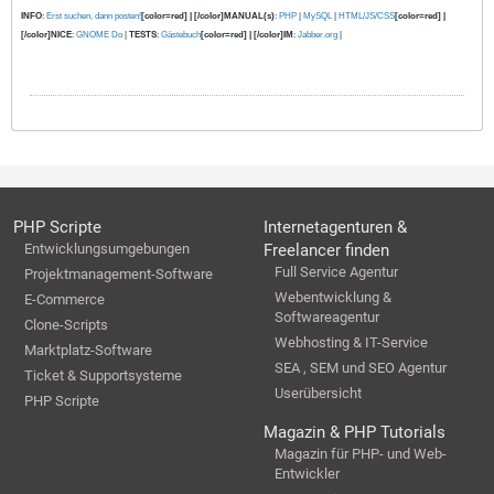
INFO
:
Erst suchen, dann posten!
[color=red] | [/color]MANUAL(s)
:
PHP
|
MySQL
|
HTML/JS/CSS
[color=red] |
[/color]NICE
:
GNOME Do
|
TESTS
:
Gästebuch
[color=red] | [/color]IM
:
Jabber.org
|
PHP Scripte
Internetagenturen &
Entwicklungsumgebungen
Freelancer finden
Full Service Agentur
Projektmanagement-Software
Webentwicklung &
E-Commerce
Softwareagentur
Clone-Scripts
Webhosting & IT-Service
Marktplatz-Software
SEA , SEM und SEO Agentur
Ticket & Supportsysteme
Userübersicht
PHP Scripte
Magazin & PHP Tutorials
Magazin für PHP- und Web-
Entwickler