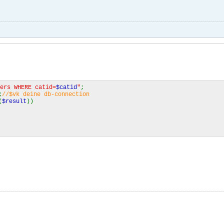
ers WHERE catid=
$catid
"
;
;
//$vk deine db-connection
(
$result
))