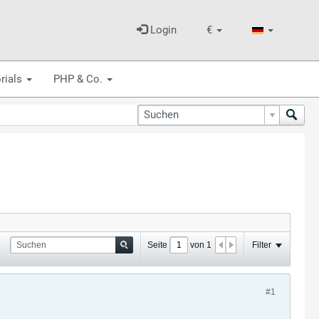
Login
€
rials
PHP & Co.
Seite
von
1
Filter
#1