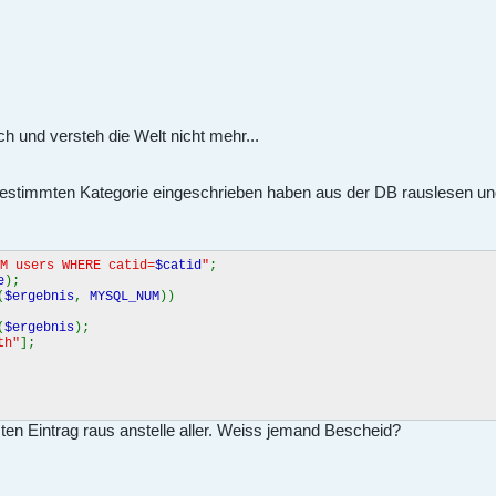
h und versteh die Welt nicht mehr...
r bestimmten Kategorie eingeschrieben haben aus der DB rauslesen u
M users WHERE catid=
$catid
"
;
e
);
(
$ergebnis
,
MYSQL_NUM
))
(
$ergebnis
);
th"
];
zten Eintrag raus anstelle aller. Weiss jemand Bescheid?