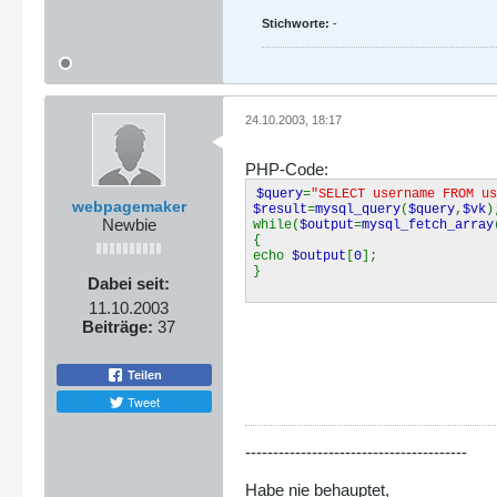
Stichworte:
-
24.10.2003, 18:17
PHP-Code:
$query
=
"SELECT username FROM us
webpagemaker
$result
=
mysql_query
(
$query
,
$vk
)
Newbie
while(
$output
=
mysql_fetch_array
{
echo
$output
[
0
];
}
Dabei seit:
11.10.2003
Beiträge:
37
Teilen
Tweet
----------------------------------------
Habe nie behauptet,