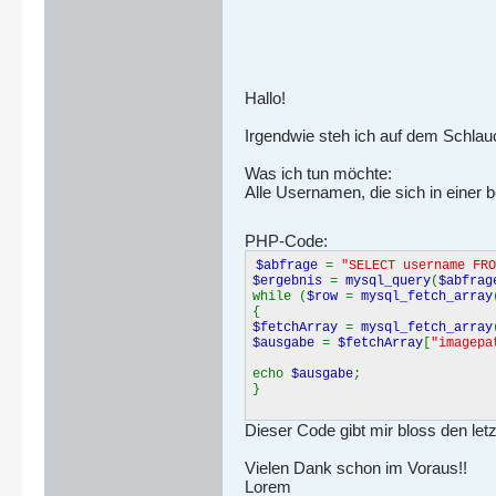
Hallo!
Irgendwie steh ich auf dem Schlauc
Was ich tun möchte:
Alle Usernamen, die sich in eine
PHP-Code:
$abfrage
=
"SELECT username FRO
$ergebnis
=
mysql_query
(
$abfrag
while (
$row
=
mysql_fetch_array
{
$fetchArray
=
mysql_fetch_array
$ausgabe
=
$fetchArray
[
"imagepa
echo
$ausgabe
;
}
Dieser Code gibt mir bloss den let
Vielen Dank schon im Voraus!!
Lorem