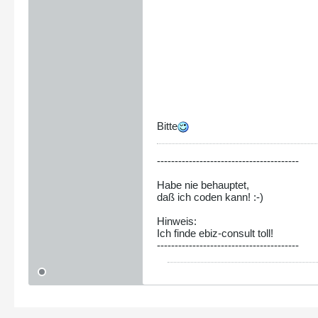
Bitte
----------------------------------------
Habe nie behauptet,
daß ich coden kann! :-)
Hinweis:
Ich finde ebiz-consult toll!
----------------------------------------