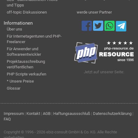
und Tipps
off-topic Diskussionen
werde unser Partner
Informationen
Über uns
Für Internetagenturen und PHP-
Freelancer
Für Anwender und
Softwareentwickler
Projektausschreibung
veröffentlichen
Jetzt auf unserer Seite:
PHP Scripte verkaufen
* Unsere Preise
Glossar
Impressum
|
Kontakt
|
AGB
|
Haftungsaussschluß
|
Datenschutzerklärung
|
FAQ
Copyright © 1996 - 2026
ebiz-consult GmbH & Co. KG
. Alle Rechte
vorbehalten.