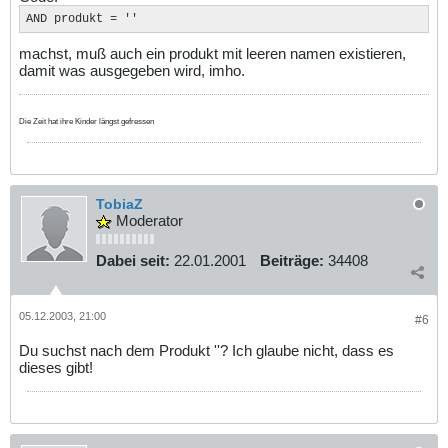
AND produkt = ''
machst, muß auch ein produkt mit leeren namen existieren,
damit was ausgegeben wird, imho.
Die Zeit hat ihre Kinder längst gefressen
TobiaZ
Moderator
Dabei seit:
22.01.2001
Beiträge:
34408
05.12.2003, 21:00
#6
Du suchst nach dem Produkt ''? Ich glaube nicht, dass es
dieses gibt!