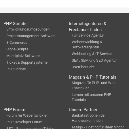
PHP Scripte
Internetagenturen &
Entwicklungsumgebungen
Freelancer finden
Full Service Agentur
Projektmanagement-Software
Webentwicklung &
E-Commerce
Softwareagentur
Clone-Scripts
Webhosting & IT-Service
Marktplatz-Software
SEA , SEM und SEO Agentur
Ticket & Supportsysteme
Userübersicht
PHP Scripte
Magazin & PHP Tutorials
Magazin für PHP- und Web-
Entwickler
Lernen mit unseren PHP-
Tutorials
PHP Forum
Unsere Partner
Forum für Webentwickler
Baukatastrophen.de |
Handwerker finden
PHP-Developer Forum
estugo - Hosting für Ihren Shopr
SEO - Suchmaschinen Tricks