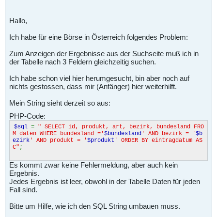
Hallo,
Ich habe für eine Börse in Österreich folgendes Problem:
Zum Anzeigen der Ergebnisse aus der Suchseite muß ich in
der Tabelle nach 3 Feldern gleichzeitig suchen.
Ich habe schon viel hier herumgesucht, bin aber noch auf
nichts gestossen, dass mir (Anfänger) hier weiterhilft.
Mein String sieht derzeit so aus:
PHP-Code:
$sql
=
" SELECT id, produkt, art, bezirk, bundesland FRO
M daten WHERE bundesland ='
$bundesland
' AND bezirk = '
$b
ezirk
' AND produkt = '
$produkt
' ORDER BY eintragdatum AS
C"
;
Es kommt zwar keine Fehlermeldung, aber auch kein
Ergebnis.
Jedes Ergebnis ist leer, obwohl in der Tabelle Daten für jeden
Fall sind.
Bitte um Hilfe, wie ich den SQL String umbauen muss.