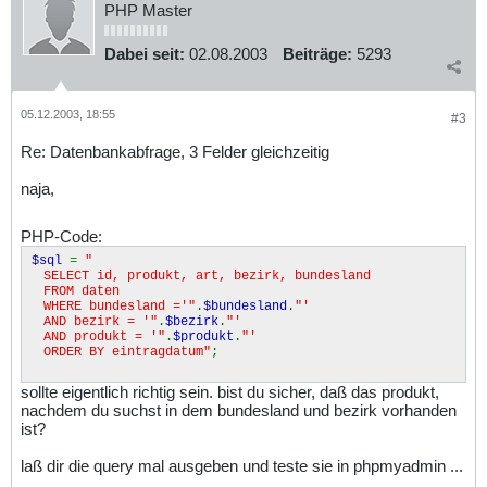
PHP Master
Dabei seit:
02.08.2003
Beiträge:
5293
05.12.2003, 18:55
#3
Re: Datenbankabfrage, 3 Felder gleichzeitig
naja,
PHP-Code:
$sql
=
"
SELECT id, produkt, art, bezirk, bundesland
FROM daten
WHERE bundesland ='"
.
$bundesland
.
"'
AND bezirk = '"
.
$bezirk
.
"'
AND produkt = '"
.
$produkt
.
"'
ORDER BY eintragdatum"
;
sollte eigentlich richtig sein. bist du sicher, daß das produkt,
nachdem du suchst in dem bundesland und bezirk vorhanden
ist?
laß dir die query mal ausgeben und teste sie in phpmyadmin ...