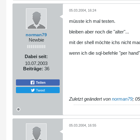
05.03.2004, 16:24
müsste ich mal testen.
bleiben aber noch die "alter"...
norman79
Newbie
mit der shell möchte ichs nicht 
wenn ich die sql-befehle "per hand
Dabei seit:
10.07.2003
Beiträge:
36
Teilen
Tweet
Zuletzt geändert von
norman79
;
05
05.03.2004, 16:55