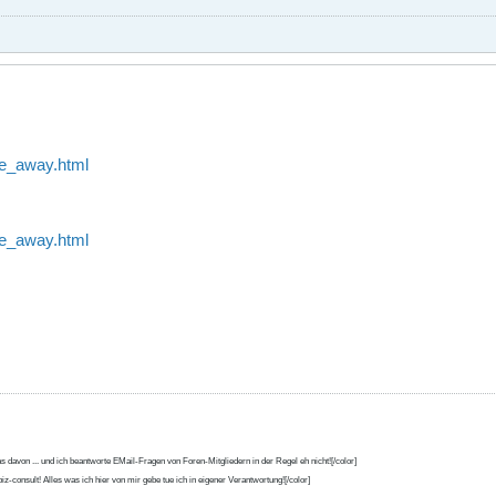
e_away.html
e_away.html
s davon ... und ich beantworte EMail-Fragen von Foren-Mitgliedern in der Regel eh nicht![/color]
iz-consult! Alles was ich hier von mir gebe tue ich in eigener Verantwortung![/color]