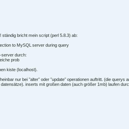
ständig bricht mein script (perl 5.8.3) ab:
ection to MySQL server during query
l-server durch:
leiche prob
en kiste (localhost).
scheinbar nur bei "alter" oder "update" operationen auftritt. (die quer
datensätze). inserts mit großen daten (auch größer 1mb) laufen durc
.