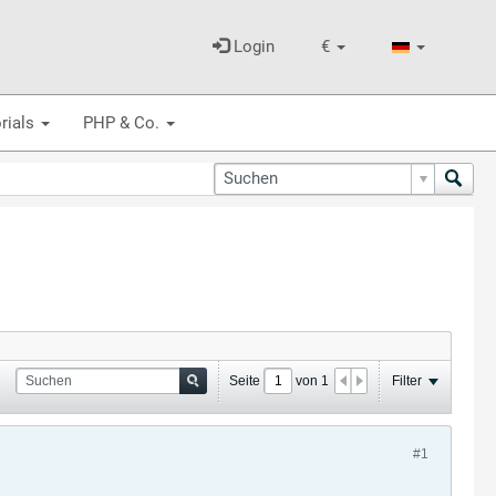
Login
€
rials
PHP & Co.
Seite
von
1
Filter
#1