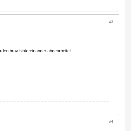
#3
erden brav hintereinander abgearbeitet.
#4