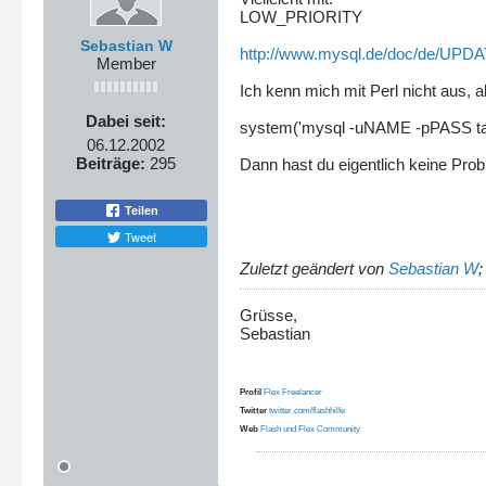
LOW_PRIORITY
Sebastian W
http://www.mysql.de/doc/de/UPDA
Member
Ich kenn mich mit Perl nicht aus,
Dabei seit:
system('mysql -uNAME -pPASS tabel
06.12.2002
Beiträge:
295
Dann hast du eigentlich keine Prob
Teilen
Tweet
Zuletzt geändert von
Sebastian W
Grüsse,
Sebastian
Profil
Flex Freelancer
Twitter
twitter.com/flashhilfe
Web
Flash und Flex Community