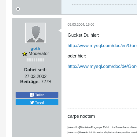
05.03.2004, 15:00
Guckst Du hier:
http://www.mysql.com/doc/en/Gon
goth
Moderator
oder hier:
http://www.mysql.com/doc/de/Gon
Dabei seit:
27.03.2002
Beiträge:
7279
Teilen
Tweet
carpe noctem
[color=blue]Bitte keine Fragen per EMail ... im Forum haben alle wa
[color=red]
Hinweis:
Ich bin weder Mitglied noch Angestellter von eb