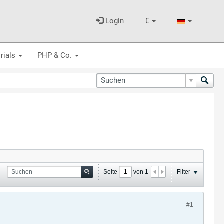
Login
€
rials
PHP & Co.
Seite
von
1
Filter
#1