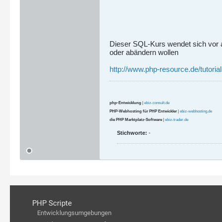
Dieser SQL-Kurs wendet sich vor a
oder abändern wollen
http://www.php-resource.de/tutorial
php-Entwicklung
|
ebiz-consult.de
PHP-Webhosting für PHP Entwickler
|
ebiz-webhosting.de
die PHP Marktplatz-Software
|
ebiz-trader.de
Stichworte:
-
PHP Scripte
Entwicklungsumgebungen