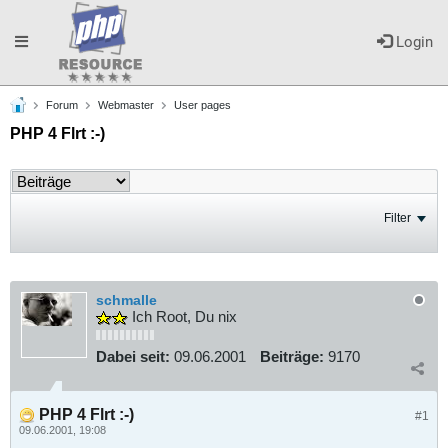
Toggle
Login
Forum
Webmaster
User pages
navigation
PHP 4 Flrt :-)
Filter
schmalle
Ich Root, Du nix
Dabei seit:
09.06.2001
Beiträge:
9170
PHP 4 Flrt :-)
#1
09.06.2001, 19:08