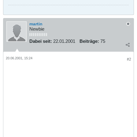
martin
Newbie
Dabei seit:
22.01.2001
Beiträge:
75
20.06.2001, 15:24
#2