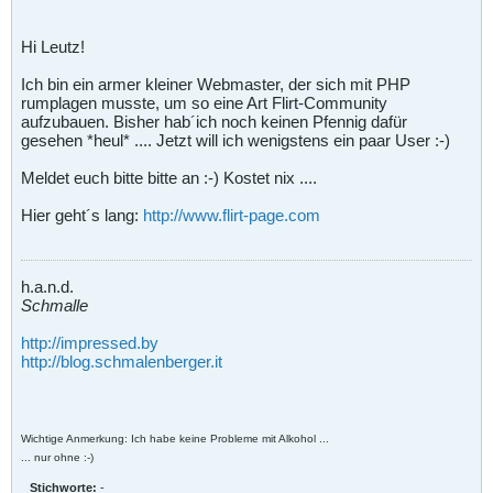
Hi Leutz!
Ich bin ein armer kleiner Webmaster, der sich mit PHP
rumplagen musste, um so eine Art Flirt-Community
aufzubauen. Bisher hab´ich noch keinen Pfennig dafür
gesehen *heul* .... Jetzt will ich wenigstens ein paar User :-)
Meldet euch bitte bitte an :-) Kostet nix ....
Hier geht´s lang:
http://www.flirt-page.com
h.a.n.d.
Schmalle
http://impressed.by
http://blog.schmalenberger.it
Wichtige Anmerkung: Ich habe keine Probleme mit Alkohol ...
... nur ohne :-)
Stichworte:
-