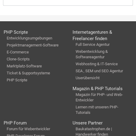
PHP Scripte
Internetagenturen &
Entwicklungsumgebungen
Freelancer finden
Full Service Agentur
Projektmanagement-Software
Webentwicklung &
E-Commerce
Softwareagentur
Clone-Scripts
Webhosting & IT-Service
Marktplatz-Software
SEA , SEM und SEO Agentur
Ticket & Supportsysteme
Userübersicht
PHP Scripte
Magazin & PHP Tutorials
Magazin für PHP- und Web-
Entwickler
Lernen mit unseren PHP-
Tutorials
PHP Forum
Unsere Partner
Forum für Webentwickler
Baukatastrophen.de |
Handwerker finden
PHP-Developer Forum