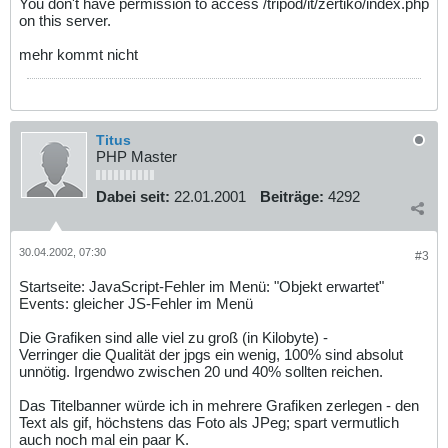
You don't have permission to access /tripod/it/zertiko/index.php
on this server.
mehr kommt nicht
Titus
PHP Master
Dabei seit:
22.01.2001
Beiträge:
4292
30.04.2002, 07:30
#3
Startseite: JavaScript-Fehler im Menü: "Objekt erwartet"
Events: gleicher JS-Fehler im Menü
Die Grafiken sind alle viel zu groß (in Kilobyte) -
Verringer die Qualität der jpgs ein wenig, 100% sind absolut
unnötig. Irgendwo zwischen 20 und 40% sollten reichen.
Das Titelbanner würde ich in mehrere Grafiken zerlegen - den
Text als gif, höchstens das Foto als JPeg; spart vermutlich
auch noch mal ein paar K.