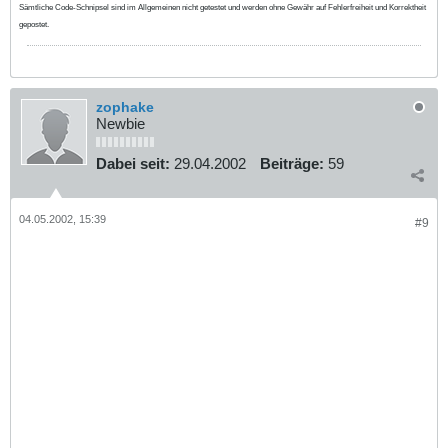
Sämtliche Code-Schnipsel sind im Allgemeinen nicht getestet und werden ohne Gewähr auf Fehlerfreiheit und Korrektheit
gepostet.
zophake
Newbie
Dabei seit:
29.04.2002
Beiträge:
59
04.05.2002, 15:39
#9