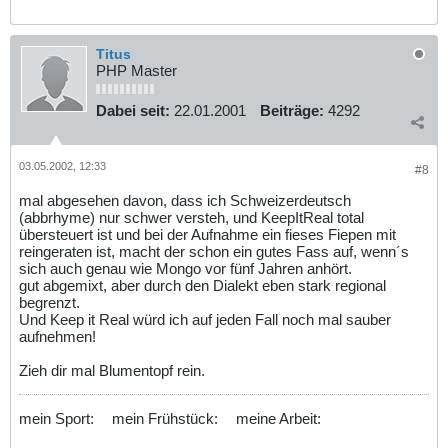
Titus
PHP Master
Dabei seit:
22.01.2001
Beiträge:
4292
03.05.2002, 12:33
#8
mal abgesehen davon, dass ich Schweizerdeutsch
(abbrhyme) nur schwer versteh, und KeepItReal total
übersteuert ist und bei der Aufnahme ein fieses Fiepen mit
reingeraten ist, macht der schon ein gutes Fass auf, wenn´s
sich auch genau wie Mongo vor fünf Jahren anhört.
gut abgemixt, aber durch den Dialekt eben stark regional
begrenzt.
Und Keep it Real würd ich auf jeden Fall noch mal sauber
aufnehmen!
Zieh dir mal Blumentopf rein.
mein Sport:
mein Frühstück:
meine Arbeit: