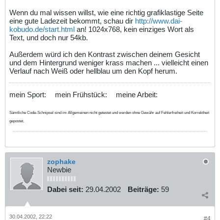
Wenn du mal wissen willst, wie eine richtig grafiklastige Seite
eine gute Ladezeit bekommt, schau dir
http://www.dai-
kobudo.de/start.html
an! 1024x768, kein einziges Wort als
Text, und doch nur 54kb.
Außerdem würd ich den Kontrast zwischen deinem Gesicht
und dem Hintergrund weniger krass machen ... vielleicht einen
Verlauf nach Weiß oder hellblau um den Kopf herum.
mein Sport:
mein Frühstück:
meine Arbeit:
Sämtliche Code-Schnipsel sind im Allgemeinen nicht getestet und werden ohne Gewähr auf Fehlerfreiheit und Korrektheit
gepostet.
zophake
Newbie
Dabei seit:
29.04.2002
Beiträge:
59
30.04.2002, 22:22
#4