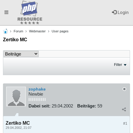
Toggle
Login
Forum
Webmaster
User pages
navigation
Zertiko MC
Filter
zophake
Newbie
Dabei seit:
29.04.2002
Beiträge:
59
Zertiko MC
#1
29.04.2002, 21:07