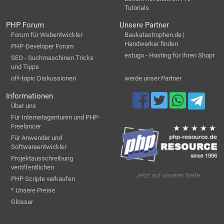
Tutorials
PHP Forum
Unsere Partner
Forum für Webentwickler
Baukatastrophen.de |
Handwerker finden
PHP-Developer Forum
estugo - Hosting für Ihren Shopr
SEO - Suchmaschinen Tricks
und Tipps
off-topic Diskussionen
werde unser Partner
Informationen
Über uns
Für Internetagenturen und PHP-
Freelancer
Für Anwender und
Softwareentwickler
Projektausschreibung
veröffentlichen
Jetzt auf unserer Seite:
PHP Scripte verkaufen
* Unsere Preise
Glossar