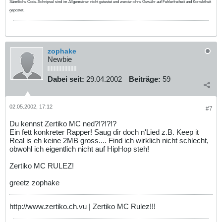
Sämtliche Code-Schnipsel sind im Allgemeinen nicht getestet und werden ohne Gewähr auf Fehlerfreiheit und Korrektheit
gepostet.
zophake
Newbie
Dabei seit:
29.04.2002
Beiträge:
59
02.05.2002, 17:12
#7
Du kennst Zertiko MC ned?!?!?!?
Ein fett konkreter Rapper! Saug dir doch n'Lied z.B. Keep it
Real is eh keine 2MB gross.... Find ich wirklich nicht schlecht,
obwohl ich eigentlich nicht auf HipHop steh!
Zertiko MC RULEZ!
greetz zophake
http://www.zertiko.ch.vu | Zertiko MC Rulez!!!