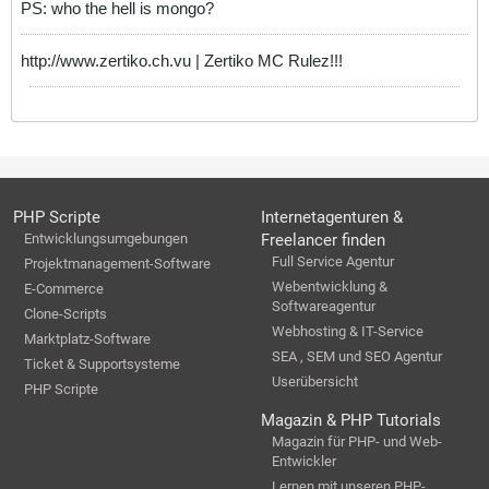
PS: who the hell is mongo?
http://www.zertiko.ch.vu | Zertiko MC Rulez!!!
PHP Scripte
Internetagenturen &
Entwicklungsumgebungen
Freelancer finden
Full Service Agentur
Projektmanagement-Software
Webentwicklung &
E-Commerce
Softwareagentur
Clone-Scripts
Webhosting & IT-Service
Marktplatz-Software
SEA , SEM und SEO Agentur
Ticket & Supportsysteme
Userübersicht
PHP Scripte
Magazin & PHP Tutorials
Magazin für PHP- und Web-
Entwickler
Lernen mit unseren PHP-