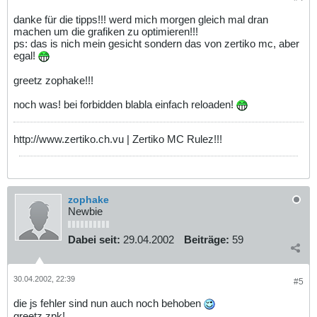
danke für die tipps!!! werd mich morgen gleich mal dran
machen um die grafiken zu optimieren!!!
ps: das is nich mein gesicht sondern das von zertiko mc, aber
egal!
greetz zophake!!!
noch was! bei forbidden blabla einfach reloaden!
http://www.zertiko.ch.vu | Zertiko MC Rulez!!!
zophake
Newbie
Dabei seit:
29.04.2002
Beiträge:
59
30.04.2002, 22:39
#5
die js fehler sind nun auch noch behoben
greetz zpk!