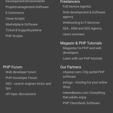
Development-Environments
Freelancers
Full Service Agentur
Projektmanagement-Software
Web development & Software
E-Commerce
agency
Clone-Scripts
Webhosting & IT-Services
Marketplace-Software
SEA , SEM and SEO Agency
Ticket & Supportsysteme
Users overview
PHP Scripts
Magazin & PHP Tutorials
Magazine for PHP and web
developers
Learn with our PHP tutorials
PHP Forum
Our Partners
Web developer forum
cityaner.com | City portal PHP
software
PHP-Developer Forum
estugo - Hosting for your online
SEO - search engines tricks and
Shop
tips
roteerdbeere.com | Everything
off-topic discussions
that adults enjoy.
PHP Classifieds Software