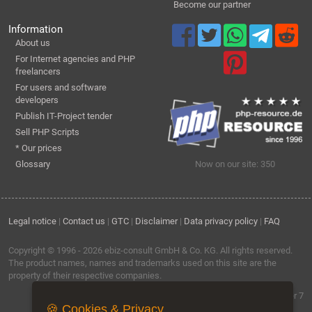
Become our partner
Information
About us
For Internet agencies and PHP
freelancers
For users and software
developers
Publish IT-Project tender
Sell PHP Scripts
* Our prices
Glossary
Now on our site: 350
Legal notice
|
Contact us
|
GTC
|
Disclaimer
|
Data privacy policy
|
FAQ
Copyright © 1996 - 2026
ebiz-consult GmbH & Co. KG
. All rights reserved.
The product names, names and trademarks used on this site are the
property of their respective companies.
Software by ebiz-trader 7
🍪 Cookies & Privacy