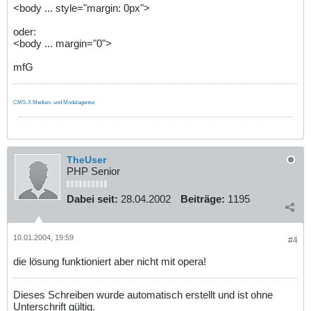
<body ... style="margin: 0px">
oder:
<body ... margin="0">
mfG
CMS-X Medien- und Modelagentur
TheUser
PHP Senior
Dabei seit:
28.04.2002
Beiträge:
1195
10.01.2004, 19:59
#4
die lösung funktioniert aber nicht mit opera!
Dieses Schreiben wurde automatisch erstellt und ist ohne
Unterschrift gültig.