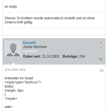
im body
Dieses Schreiben wurde automatisch erstellt und ist ohne
Unterschrift gültig.
DanielD
Junior Member
Dabei seit:
21.10.2003
Beiträge:
234
10.01.2004, 19:02
#3
entweder im head:
<style type="text\css">
body{
margin: 0px;
}
</style>
oder: