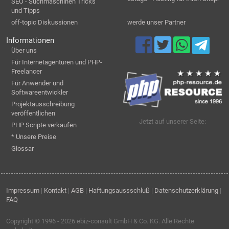
SEO - Suchmaschinen Tricks
und Tipps
off-topic Diskussionen
werde unser Partner
Informationen
Über uns
Für Internetagenturen und PHP-
Freelancer
Für Anwender und
Softwareentwickler
Projektausschreibung
veröffentlichen
Jetzt auf unserer Seite:
PHP Scripte verkaufen
* Unsere Preise
Glossar
Impressum
|
Kontakt
|
AGB
|
Haftungsaussschluß
|
Datenschutzerklärung
|
FAQ
Copyright © 1996 - 2026
ebiz-consult GmbH & Co. KG
. Alle Rechte