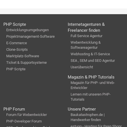
PHP Scripte
Internetagenturen &
Entwicklungsumgebungen
Freelancer finden
Full Service Agentur
Projektmanagement-Software
Webentwicklung &
E-Commerce
Softwareagentur
Clone-Scripts
Webhosting & IT-Service
Marktplatz-Software
SEA , SEM und SEO Agentur
Ticket & Supportsysteme
Userübersicht
PHP Scripte
Magazin & PHP Tutorials
Magazin für PHP- und Web-
Entwickler
Lernen mit unseren PHP-
Tutorials
PHP Forum
Unsere Partner
Forum für Webentwickler
Baukatastrophen.de |
Handwerker finden
PHP-Developer Forum
estugo - Hosting für Ihren Shopr